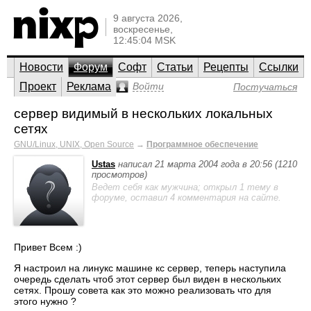
9 августа 2026,
воскресенье,
12:45:04 MSK
Новости
Форум
Софт
Статьи
Рецепты
Ссылки
Проект
Реклама
Войти
Постучаться
сервер видимый в нескольких локальных
сетях
GNU/Linux, UNIX, Open Source
→
Программное обеспечение
Ustas
написал 21 марта 2004 года в 20:56 (1210
просмотров)
Ведет себя как мужчина; открыл 1 тему в
форуме, оставил 4 комментария на сайте.
Привет Всем :)
Я настроил на линукс машине кс сервер, теперь наступила
очередь сделать чтоб этот сервер был виден в нескольких
сетях. Прошу совета как это можно реализовать что для
этого нужно ?