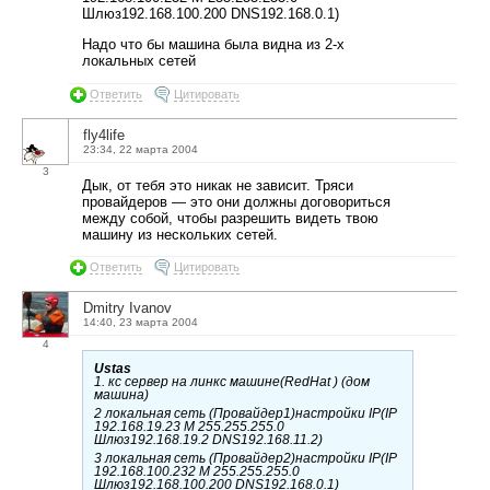
Шлюз192.168.100.200 DNS192.168.0.1)
Надо что бы машина была видна из 2-х
локальных сетей
Ответить
Цитировать
fly4life
23:34, 22 марта 2004
3
Дык, от тебя это никак не зависит. Тряси
провайдеров — это они должны договориться
между собой, чтобы разрешить видеть твою
машину из нескольких сетей.
Ответить
Цитировать
Dmitry Ivanov
14:40, 23 марта 2004
4
Ustas
1. кс сервер на линкс машине(RedHat ) (дом
машина)
2 локальная сеть (Провайдер1)настройки IP(IP
192.168.19.23 M 255.255.255.0
Шлюз192.168.19.2 DNS192.168.11.2)
3 локальная сеть (Провайдер2)настройки IP(IP
192.168.100.232 M 255.255.255.0
Шлюз192.168.100.200 DNS192.168.0.1)