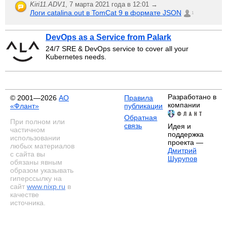
Kiri11.ADV1
,
7 марта 2021 года в 12:01 →
Логи catalina.out в TomCat 9 в формате JSON
1
DevOps as a Service from Palark
24/7 SRE & DevOps service to cover all your
Kubernetes needs.
Разработано в
© 2001—2026
АО
Правила
компании
«Флант»
публикации
Обратная
При полном или
связь
Идея и
частичном
поддержка
использовании
проекта —
любых материалов
Дмитрий
с сайта вы
Шурупов
обязаны явным
образом указывать
гиперссылку на
сайт
www.nixp.ru
в
качестве
источника.