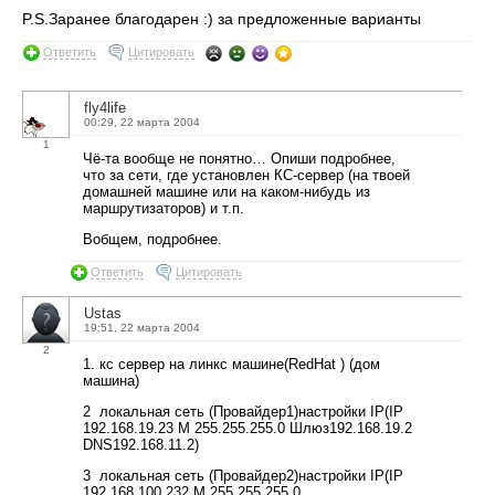
P.S.Заранее благодарен :) за предложенные варианты
Ответить
Цитировать
fly4life
00:29, 22 марта 2004
1
Чё-та вообще не понятно… Опиши подробнее,
что за сети, где установлен КС-сервер (на твоей
домашней машине или на каком-нибудь из
маршрутизаторов) и т.п.
Вобщем, подробнее.
Ответить
Цитировать
Ustas
19:51, 22 марта 2004
2
1. кс сервер на линкс машине(RedHat ) (дом
машина)
2 локальная сеть (Провайдер1)настройки IP(IP
192.168.19.23 M 255.255.255.0 Шлюз192.168.19.2
DNS192.168.11.2)
3 локальная сеть (Провайдер2)настройки IP(IP
192.168.100.232 M 255.255.255.0