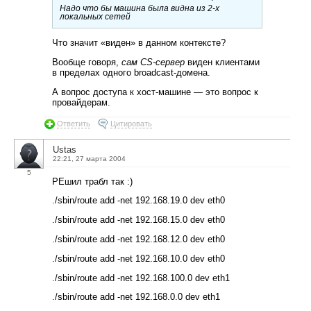
Надо что бы машина была видна из 2-х
локальных сетей
Что значит «виден» в данном контексте?
Вообще говоря,
сам CS-сервер
виден клиентами
в пределах одного broadcast-домена.
А вопрос доступа к хост-машине — это вопрос к
провайдерам.
Ответить
Цитировать
Ustas
22:21, 27 марта 2004
5
РЕшил трабл так :)
./sbin/route add -net 192.168.19.0 dev eth0
./sbin/route add -net 192.168.15.0 dev eth0
./sbin/route add -net 192.168.12.0 dev eth0
./sbin/route add -net 192.168.10.0 dev eth0
./sbin/route add -net 192.168.100.0 dev eth1
./sbin/route add -net 192.168.0.0 dev eth1