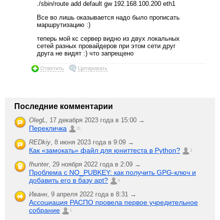
./sbin/route add default gw 192.168.100.200 eth1
Все во лишь оказывается надо было прописать
маршрутизацию :)
теперь мой кс сервер видно из двух локальных
сетей разных провайдеров при этом сети друг
друга не видят :) что запрещено
Ответить
Цитировать
Последние комментарии
OlegL
,
17 декабря 2023 года в 15:00 →
Перекличка
21
REDkiy
,
8 июня 2023 года в 9:09 →
Как «замокать» файл для юниттеста в Python?
2
fhunter
,
29 ноября 2022 года в 2:09 →
Проблема с NO_PUBKEY: как получить GPG-ключ и
добавить его в базу apt?
6
Иванн
,
9 апреля 2022 года в 8:31 →
Ассоциация РАСПО провела первое учредительное
собрание
1