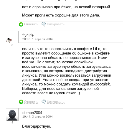
вот и спрашиваю про бэкап, на всякий пожарный.
Может проги есть хорошие для этого дела.
Ответить
Цитировать
fly4life
20:06, 1 апреля 2004
3
если ты что-то напортачишь в конфиге LiLo, то
просто вылетит сообщение об ошибке в конфиге
и загрузочная область не перезапишется. Если
всё же Lilo слетит, то можно спокойной
восстановить загрузочную область загрузившись
с компакта, на котором находится дистрибутив
линукса. Или можно воспользоваться загрузчной
дискеткой. Если ты её не создал при установке
линукса, то можно создать командой
mkbootdisk
.
Вобщем, для восстановления загрузочной
области вовсе не нужен бэкап ;)
Ответить
Цитировать
demon2004
19:44, 3 апреля 2004
4
Благодарствую.