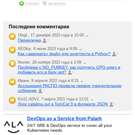
Ответить
Цитировать
Последние комментарии
OlegL
,
17 декабря 2023 года в 15:00 →
Перекличка
21
REDkiy
,
8 июня 2023 года в 9:09 →
Как «замокать» файл для юниттеста в Python?
2
fhunter
,
29 ноября 2022 года в 2:09 →
Проблема с NO_PUBKEY: как получить GPG-ключ и
добавить его в базу apt?
6
Иванн
,
9 апреля 2022 года в 8:31 →
Ассоциация РАСПО провела первое учредительное
собрание
1
Kiri11.ADV1
,
7 марта 2021 года в 12:01 →
Логи catalina.out в TomCat 9 в формате JSON
1
DevOps as a Service from Palark
24/7 SRE & DevOps service to cover all your
Kubernetes needs.