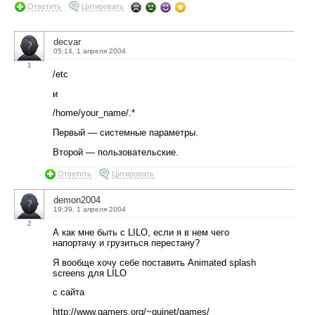
Ответить
Цитировать
decvar
05:14, 1 апреля 2004
1
/etc
и
/home/your_name/.*
Первый — системные параметры.
Второй — пользовательские.
Ответить
Цитировать
demon2004
19:39, 1 апреля 2004
2
А как мне быть с LILO, если я в нем чего
напортачу и грузиться перестану?
Я вообще хочу себе поставить Animated splash
screens для LILO
с сайта
http://www.gamers.org/~quinet/games/