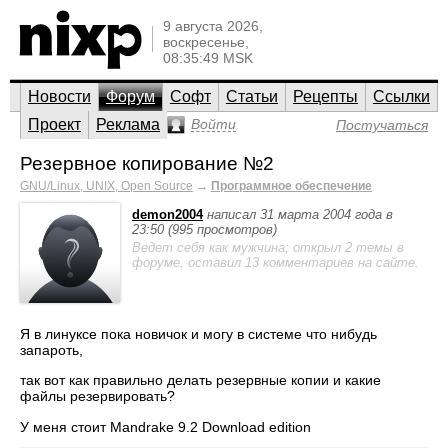
9 августа 2026,
воскресенье,
08:35:49 MSK
Новости
Форум
Софт
Статьи
Рецепты
Ссылки
Проект
Реклама
Войти
Постучаться
Резервное копирование №2
GNU/Linux, UNIX, Open Source
→
Программное обеспечение
demon2004
написал 31 марта 2004 года в
23:50 (995 просмотров)
Ведет себя как мужчина; открыл 2 темы в
форуме, оставил 13 комментариев на сайте.
Я в линуксе пока новичок и могу в системе что нибудь
запароть,
так вот как правильно делать резервные копии и какие
файлы резервировать?
У меня стоит Mandrake 9.2 Download edition