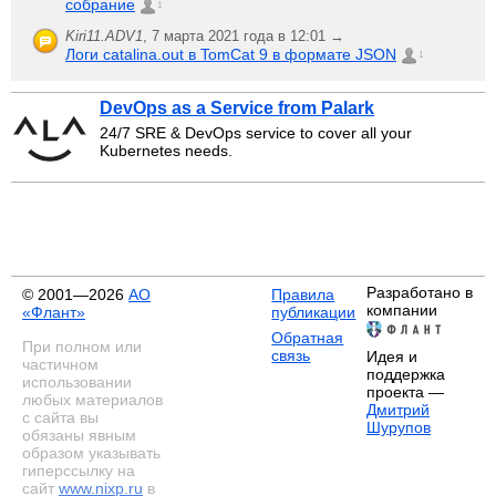
собрание
1
Kiri11.ADV1
,
7 марта 2021 года в 12:01 →
Логи catalina.out в TomCat 9 в формате JSON
1
DevOps as a Service from Palark
24/7 SRE & DevOps service to cover all your
Kubernetes needs.
Разработано в
© 2001—2026
АО
Правила
компании
«Флант»
публикации
Обратная
При полном или
связь
Идея и
частичном
поддержка
использовании
проекта —
любых материалов
Дмитрий
с сайта вы
Шурупов
обязаны явным
образом указывать
гиперссылку на
сайт
www.nixp.ru
в