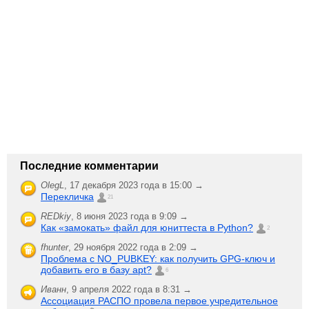
Последние комментарии
OlegL
,
17 декабря 2023 года в 15:00 →
Перекличка
21
REDkiy
,
8 июня 2023 года в 9:09 →
Как «замокать» файл для юниттеста в Python?
2
fhunter
,
29 ноября 2022 года в 2:09 →
Проблема с NO_PUBKEY: как получить GPG-ключ и
добавить его в базу apt?
6
Иванн
,
9 апреля 2022 года в 8:31 →
Ассоциация РАСПО провела первое учредительное