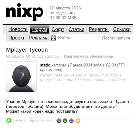
10 августа 2026,
понедельник,
07:39:02 MSK
Новости
Форум
Софт
Статьи
Рецепты
Ссылки
Проект
Реклама
Войти
Постучаться
Mplayer Tycoon
GNU/Linux, UNIX, Open Source
→
Программное обеспечение
static
написал 17 июля 2004 года в 02:00 (773
просмотра)
Ведет себя как мужчина; открыл 20 тем в
форуме, оставил 30 комментариев на сайте.
У меня Mplayer не воспроизводит звук на фильмах от Tycoon
(перевод Гоблина). Может ктонибудь знает что делать?
Может какой кодек надо поставить?
Ответить
Цитировать