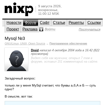
9 августа 2026,
воскресенье,
11:00:12 MSK
Новости
Форум
Софт
Статьи
Рецепты
Ссылки
Проект
Реклама
Войти
Постучаться
Mysql №3
GNU/Linux, UNIX, Open Source
→
Программное обеспечение
Dreid
написал 4 октября 2004 года в 16:42 (822
просмотра)
Ведет себя как мужчина; открыл 7 тем в
форуме, оставил 151 комментарий на сайте.
Загадочный вопрос:
только ли у меня MySql считает, что буквы а,б,А и Б — суть
одно?
В смысле, вот так: