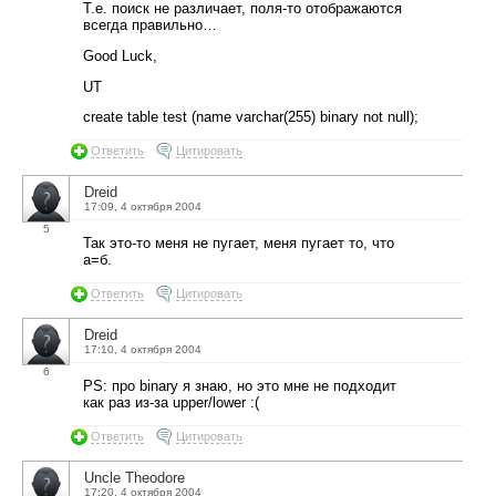
Т.е. поиск не различает, поля-то отображаются
всегда правильно…
Good Luck,
UT
create table test (name varchar(255) binary not null);
Ответить
Цитировать
Dreid
17:09, 4 октября 2004
5
Так это-то меня не пугает, меня пугает то, что
а=б.
Ответить
Цитировать
Dreid
17:10, 4 октября 2004
6
PS: про binary я знаю, но это мне не подходит
как раз из-за upper/lower :(
Ответить
Цитировать
Uncle Theodore
17:20, 4 октября 2004