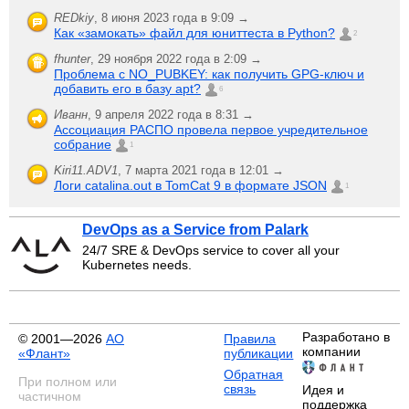
REDkiy
,
8 июня 2023 года в 9:09 →
Как «замокать» файл для юниттеста в Python?
2
fhunter
,
29 ноября 2022 года в 2:09 →
Проблема с NO_PUBKEY: как получить GPG-ключ и
добавить его в базу apt?
6
Иванн
,
9 апреля 2022 года в 8:31 →
Ассоциация РАСПО провела первое учредительное
собрание
1
Kiri11.ADV1
,
7 марта 2021 года в 12:01 →
Логи catalina.out в TomCat 9 в формате JSON
1
DevOps as a Service from Palark
24/7 SRE & DevOps service to cover all your
Kubernetes needs.
Разработано в
© 2001—2026
АО
Правила
компании
«Флант»
публикации
Обратная
При полном или
связь
Идея и
частичном
поддержка