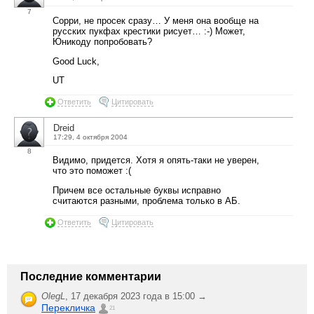
7
Сорри, не просек сразу… У меня она вообще на
русских пукфах крестики рисует… :-) Может,
Юникоду попробовать?
Good Luck,
UT
Ответить
Цитировать
Dreid
17:29, 4 октября 2004
8
Видимо, придется. Хотя я опять-таки не уверен,
что это поможет :(
Причем все остальные буквы исправно
считаются разными, проблема только в АБ.
Ответить
Цитировать
Последние комментарии
OlegL
,
17 декабря 2023 года в 15:00 →
Перекличка
21