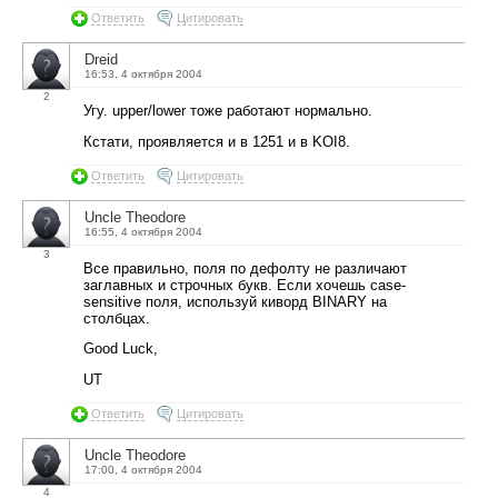
Ответить
Цитировать
Dreid
16:53, 4 октября 2004
2
Угу. upper/lower тоже работают нормально.
Кстати, проявляется и в 1251 и в KOI8.
Ответить
Цитировать
Uncle Theodore
16:55, 4 октября 2004
3
Все правильно, поля по дефолту не различают
заглавных и строчных букв. Если хочешь case-
sensitive поля, используй киворд BINARY на
столбцах.
Good Luck,
UT
Ответить
Цитировать
Uncle Theodore
17:00, 4 октября 2004
4