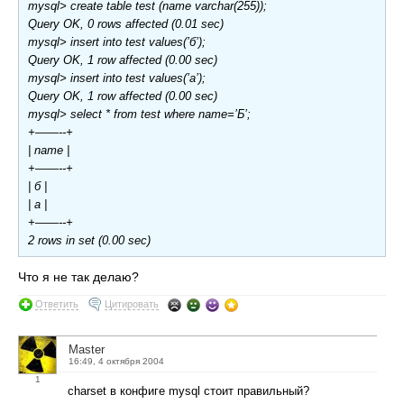
mysql> create table test (name varchar(255));
Query OK, 0 rows affected (0.01 sec)
mysql> insert into test values(’б’);
Query OK, 1 row affected (0.00 sec)
mysql> insert into test values(’а’);
Query OK, 1 row affected (0.00 sec)
mysql> select * from test where name=’Б’;
+——--+
| name |
+——--+
| б |
| а |
+——--+
2 rows in set (0.00 sec)
Что я не так делаю?
Ответить
Цитировать
Master
16:49, 4 октября 2004
1
charset в конфиге mysql стоит правильный?