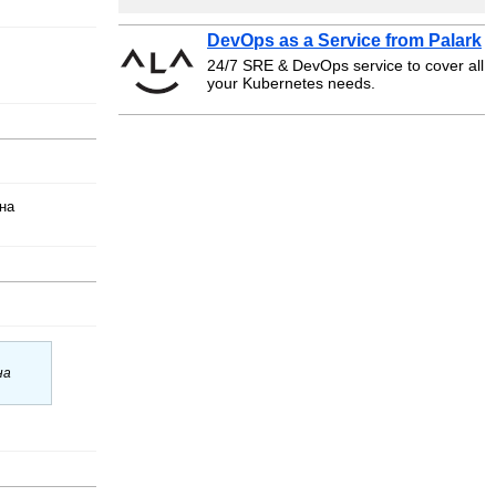
DevOps as a Service from Palark
24/7 SRE & DevOps service to cover all
your Kubernetes needs.
на
на