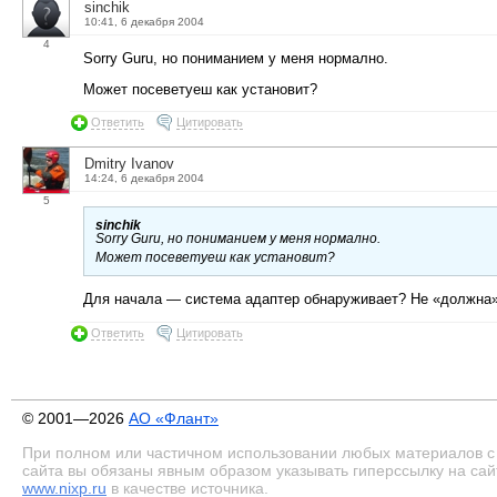
sinchik
10:41, 6 декабря 2004
4
Sorry Guru, но пониманием у меня нормално.
Может посеветуеш как установит?
Ответить
Цитировать
Dmitry Ivanov
14:24, 6 декабря 2004
5
sinchik
Sorry Guru, но пониманием у меня нормално.
Может посеветуеш как установит?
Для начала — система адаптер обнаруживает? Не «должна»,
Ответить
Цитировать
© 2001—2026
АО «Флант»
При полном или частичном использовании любых материалов с
сайта вы обязаны явным образом указывать гиперссылку на сай
www.nixp.ru
в качестве источника.