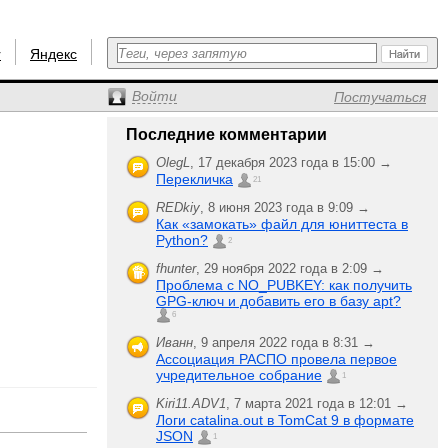
r
Яндекс
Войти
Постучаться
Последние комментарии
OlegL
,
17 декабря 2023 года в 15:00 →
Перекличка
21
REDkiy
,
8 июня 2023 года в 9:09 →
Как «замокать» файл для юниттеста в
Python?
2
fhunter
,
29 ноября 2022 года в 2:09 →
Проблема с NO_PUBKEY: как получить
GPG-ключ и добавить его в базу apt?
6
Иванн
,
9 апреля 2022 года в 8:31 →
Ассоциация РАСПО провела первое
учредительное собрание
1
Kiri11.ADV1
,
7 марта 2021 года в 12:01 →
Логи catalina.out в TomCat 9 в формате
JSON
1