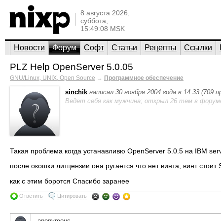
8 августа 2026,
суббота,
15:49:08 MSK
Новости
Форум
Софт
Статьи
Рецепты
Ссылки
PLZ Help OpenServer 5.0.05
GNU/Linux, UNIX, Open Source
→
Программное обеспечение
sinchik
написал 30 ноября 2004 года в 14:33 (709 
Ведет себя как мужчина; открыл 26 тем в форум
Такая проблема когда устанавливю OpenServer 5.0.5 на IBM ser
после окошки литцензии она ругается что нет винта, винт стоит 
как с этим боротся Спасибо заранее
Ответить
Цитировать
anonymous