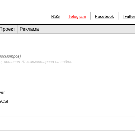
RSS
Telegram
Facebook
Twitte
Проект
Реклама
просмотров)
е, оставил 70 комментариев на сайте.
ver
SCSI