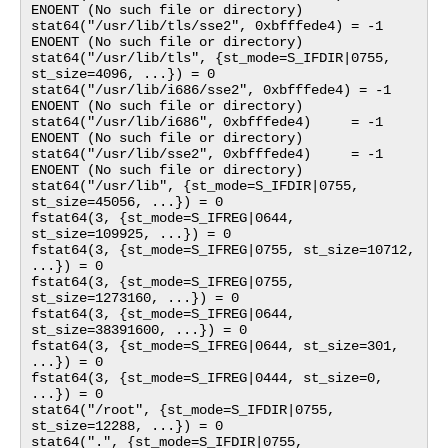
ENOENT (No such file or directory)

stat64("/usr/lib/tls/sse2", 0xbfffede4) = -1 
ENOENT (No such file or directory)

stat64("/usr/lib/tls", {st_mode=S_IFDIR|0755, 
st_size=4096, ...}) = 0

stat64("/usr/lib/i686/sse2", 0xbfffede4) = -1 
ENOENT (No such file or directory)

stat64("/usr/lib/i686", 0xbfffede4)     = -1 
ENOENT (No such file or directory)

stat64("/usr/lib/sse2", 0xbfffede4)     = -1 
ENOENT (No such file or directory)

stat64("/usr/lib", {st_mode=S_IFDIR|0755, 
st_size=45056, ...}) = 0

fstat64(3, {st_mode=S_IFREG|0644, 
st_size=109925, ...}) = 0

fstat64(3, {st_mode=S_IFREG|0755, st_size=10712, 
...}) = 0

fstat64(3, {st_mode=S_IFREG|0755, 
st_size=1273160, ...}) = 0

fstat64(3, {st_mode=S_IFREG|0644, 
st_size=38391600, ...}) = 0

fstat64(3, {st_mode=S_IFREG|0644, st_size=301, 
...}) = 0

fstat64(3, {st_mode=S_IFREG|0444, st_size=0, 
...}) = 0

stat64("/root", {st_mode=S_IFDIR|0755, 
st_size=12288, ...}) = 0

stat64(".", {st_mode=S_IFDIR|0755, 