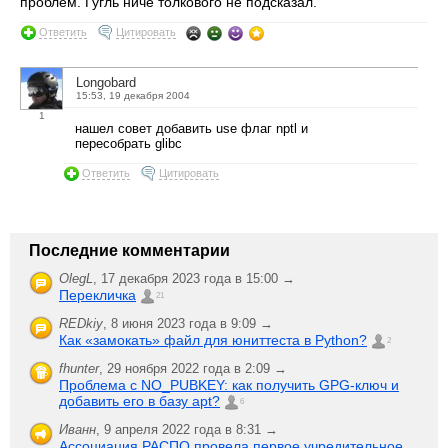
проблем. Гугль ниче толкового не подсказал.
Ответить
Цитировать
Longobard
15:53, 19 декабря 2004
1
нашел совет добавить use флаг nptl и
пересобрать glibc
Ответить
Цитировать
Последние комментарии
OlegL
,
17 декабря 2023 года в 15:00 →
Перекличка
21
REDkiy
,
8 июня 2023 года в 9:09 →
Как «замокать» файл для юниттеста в Python?
2
fhunter
,
29 ноября 2022 года в 2:09 →
Проблема с NO_PUBKEY: как получить GPG-ключ и
добавить его в базу apt?
6
Иванн
,
9 апреля 2022 года в 8:31 →
Ассоциация РАСПО провела первое учредительное