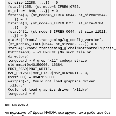
st_size=12288, ...}) = 0

fstat64(255, {st_mode=S_IFREG|0755, 
st_size=11848, ...}) = 0

fstat64(3, {st_mode=S_IFREG|0644, st_size=21544, 
...}) = 0

fstat64(3, {st_mode=S_IFREG|0755, st_size=9784, 
...}) = 0

fstat64(1, {st_mode=S_IFREG|0644, st_size=11521, 
...}) = 0

stat64("/root/.transgaming/tg_config_version", 
{st_mode=S_IFREG|0644, st_size=3, ...}) = 0

stat64("/root/.transgaming_global/mozcontrol/update_
0xbfffeeb0) = -1 ENOENT (No such file or 
directory)

longobard ~ # grep "x11" cedega_strace

old_mmap(0x40159000, 16384, 
PROT_READ|PROT_WRITE, 
MAP_PRIVATE|MAP_FIXED|MAP_DENYWRITE, 3, 
0x11f000) = 0x40159000

waitpid(-1, Could not load graphics driver 
'x11drv'

Could not load graphics driver 'x11drv'

вот так воть :(
че подскажете? Дрова NVIDIA, все другие гамы работают без