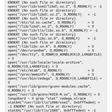
ENOENT (No such file or directory)

open("/usr/lib/sse2/libdl.so.2", O_RDONLY) = -1 
ENOENT (No such file or directory)

open("/usr/lib/libdl.so.2", O_RDONLY)   = -1 
ENOENT (No such file or directory)

open("/etc/ld.so.cache", O_RDONLY)      = 3

open("/lib/libdl.so.2", O_RDONLY)       = 3

open("/usr/lib/tls/libc.so.6", O_RDONLY) = -1 
ENOENT (No such file or directory)

open("/usr/lib/libc.so.6", O_RDONLY)    = -1 
ENOENT (No such file or directory)

open("/lib/libc.so.6", O_RDONLY)        = 3

open("/dev/urandom", O_RDONLY)          = 3

open("/dev/tty", O_RDWR|O_NONBLOCK|O_LARGEFILE) 
= 3

open("/usr/lib/locale/locale-archive", 
O_RDONLY|O_LARGEFILE) = 3

open("/etc/mtab", O_RDONLY)             = 3

open("/proc/meminfo", O_RDONLY)         = 3

open("/usr/bin/cedega", O_RDONLY|O_LARGEFILE) = 
3

open("/usr/lib/gconv/gconv-modules.cache", 
O_RDONLY) = 3

open("/usr/lib/gconv/KOI8-R.so", O_RDONLY) = 3

longobard ~ # grep "stat" cedega_strace

stat64("/usr/lib/tls/i686/sse2", 0xbfffede4) = 
-1 ENOENT (No such file or directory)

stat64("/usr/lib/tls/i686", 0xbfffede4) = -1 