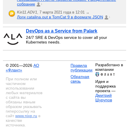
собрание
1
Kiri11.ADV1
,
7 марта 2021 года в 12:01 →
Логи catalina.out в TomCat 9 в формате JSON
1
DevOps as a Service from Palark
24/7 SRE & DevOps service to cover all your
Kubernetes needs.
Разработано в
© 2001—2026
АО
Правила
компании
«Флант»
публикации
Обратная
При полном или
связь
Идея и
частичном
поддержка
использовании
проекта —
любых материалов
Дмитрий
с сайта вы
Шурупов
обязаны явным
образом указывать
гиперссылку на
сайт
www.nixp.ru
в
качестве
источника.