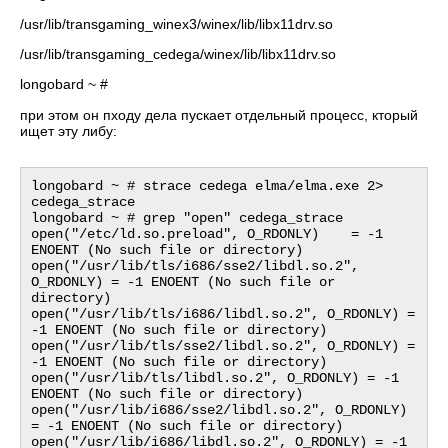
/usr/lib/transgaming_winex3/winex/lib/libx11drv.so
/usr/lib/transgaming_cedega/winex/lib/libx11drv.so
longobard ~ #
при этом он пходу дела пускает отдельный процесс, кторый
ищет эту либу:
longobard ~ # strace cedega elma/elma.exe 2> 
cedega_strace

longobard ~ # grep "open" cedega_strace

open("/etc/ld.so.preload", O_RDONLY)    = -1 
ENOENT (No such file or directory)

open("/usr/lib/tls/i686/sse2/libdl.so.2", 
O_RDONLY) = -1 ENOENT (No such file or 
directory)

open("/usr/lib/tls/i686/libdl.so.2", O_RDONLY) = 
-1 ENOENT (No such file or directory)

open("/usr/lib/tls/sse2/libdl.so.2", O_RDONLY) = 
-1 ENOENT (No such file or directory)

open("/usr/lib/tls/libdl.so.2", O_RDONLY) = -1 
ENOENT (No such file or directory)

open("/usr/lib/i686/sse2/libdl.so.2", O_RDONLY) 
= -1 ENOENT (No such file or directory)

open("/usr/lib/i686/libdl.so.2", O_RDONLY) = -1 