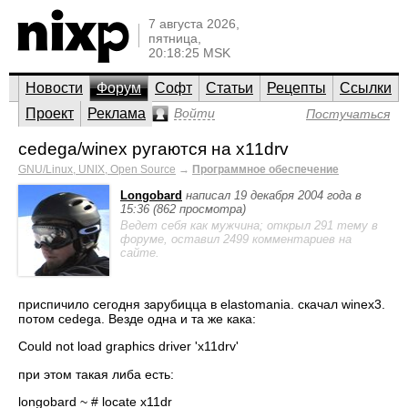
7 августа 2026,
пятница,
20:18:25 MSK
Новости
Форум
Софт
Статьи
Рецепты
Ссылки
Проект
Реклама
Войти
Постучаться
cedega/winex ругаются на x11drv
GNU/Linux, UNIX, Open Source
→
Программное обеспечение
Longobard
написал 19 декабря 2004 года в
15:36 (862 просмотра)
Ведет себя как мужчина; открыл 291 тему в
форуме, оставил 2499 комментариев на
сайте.
приспичило сегодня зарубицца в elastomania. скачал winex3.
потом cedega. Везде одна и та же кака:
Could not load graphics driver 'x11drv'
при этом такая либа есть:
longobard ~ # locate x11dr