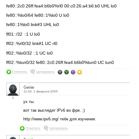
fe80::2c0:26ff:fea4:b6b0%rl0 00:c0:26:a4:b6:b0 UHL lo0
fe80::%lo0/64 fe80::1%lo0 U lo0
fe80::1%lo0 link#3 UHL lo0
ff01::/32 ::1 U lo0
ff02::%rl0/32 link#1 UC rl0
ff02::%lo0/32 ::1 UC lo0
ff02::%tun0/32 fe80::2c0:26ff:fea4:b6b0%tun0 UC tun0
Ответить
Цитировать
Genie
11:04, 1 февраля 2005
1
ух ты.
вот так выглядит IPv6 во фре. ;)
http://www.ipv6.org/ тебе для изучения.
Ответить
Цитировать