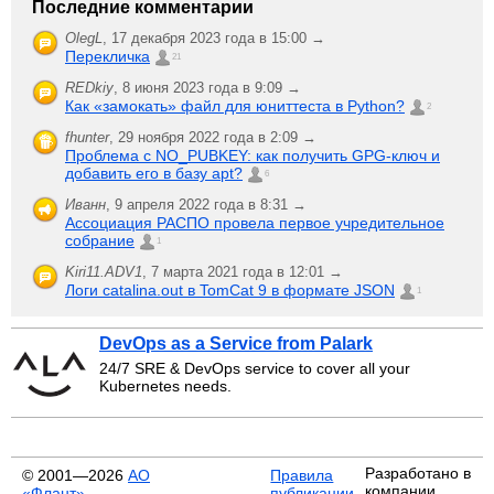
Последние комментарии
OlegL
,
17 декабря 2023 года в 15:00 →
Перекличка
21
REDkiy
,
8 июня 2023 года в 9:09 →
Как «замокать» файл для юниттеста в Python?
2
fhunter
,
29 ноября 2022 года в 2:09 →
Проблема с NO_PUBKEY: как получить GPG-ключ и
добавить его в базу apt?
6
Иванн
,
9 апреля 2022 года в 8:31 →
Ассоциация РАСПО провела первое учредительное
собрание
1
Kiri11.ADV1
,
7 марта 2021 года в 12:01 →
Логи catalina.out в TomCat 9 в формате JSON
1
DevOps as a Service from Palark
24/7 SRE & DevOps service to cover all your
Kubernetes needs.
Разработано в
© 2001—2026
АО
Правила
компании
«Флант»
публикации