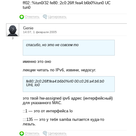
ff02::%tun0/32 fe80::2c0:26ff:fea4:b6b0%tun0 UC
tun0
Ответить
Цитировать
Genie
14:07, 1 февраля 2005
3
спасибо, но это не совсем то
именно это оно
лекции читать по IPv6, извини, недосуг.
fe80::2c0:26ff:fea4:b6b0%rl0 00:c0:26:a4:b6:b0
UHL lo0
это твой hw-assigned ipv6 адрес (интерфейсный)
для указанного MAC.
::1 — это от интерфейса lo
:::135 — это у тебя samba пытается куда-то
лезьть.
Ответить
Цитировать