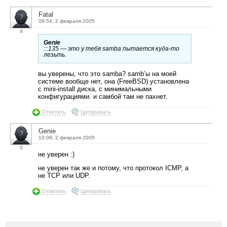
Fatal
09:54, 2 февраля 2005
4
Genie
:::135 — это у тебя samba пытается куда-то
лезьть.
вы уверены, что это samba? samb’ы на моей
системе вообще нет, она (FreeBSD) установлена
с mini-install диска, с минимальными
конфигурациями. и самбой там не пахнет.
Ответить
Цитировать
Genie
10:08, 2 февраля 2005
5
не уверен :)
не уверен так же и потому, что протокол ICMP, а
не TCP или UDP.
Ответить
Цитировать