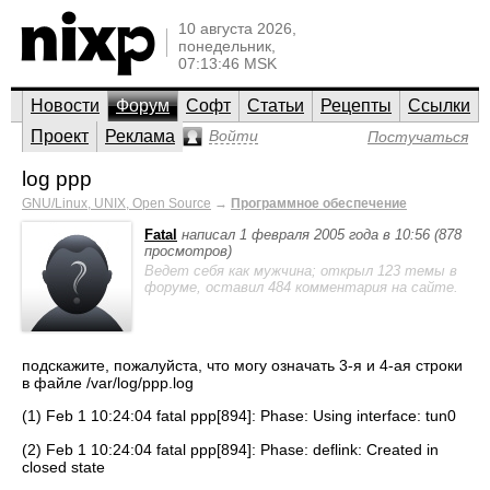
10 августа 2026,
понедельник,
07:13:46 MSK
Новости
Форум
Софт
Статьи
Рецепты
Ссылки
Проект
Реклама
Войти
Постучаться
log ppp
GNU/Linux, UNIX, Open Source
→
Программное обеспечение
Fatal
написал 1 февраля 2005 года в 10:56 (878
просмотров)
Ведет себя как мужчина; открыл 123 темы в
форуме, оставил 484 комментария на сайте.
подскажите, пожалуйста, что могу означать 3-я и 4-ая строки
в файле /var/log/ppp.log
(1) Feb 1 10:24:04 fatal ppp[894]: Phase: Using interface: tun0
(2) Feb 1 10:24:04 fatal ppp[894]: Phase: deflink: Created in
closed state