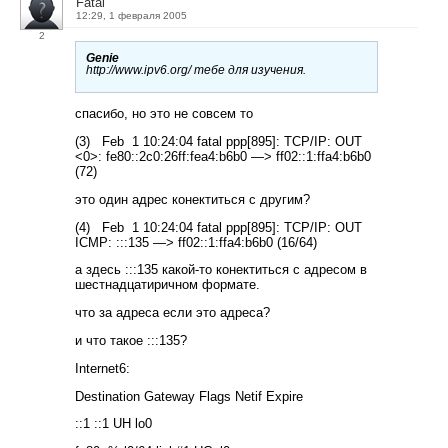
Fatal
12:29, 1 февраля 2005
2
Genie
http://www.ipv6.org/ тебе для изучения.
спасибо, но это не совсем то
(3) Feb 1 10:24:04 fatal ppp[895]: TCP/IP: OUT
<0>: fe80::2c0:26ff:fea4:b6b0 —> ff02::1:ffa4:b6b0
(72)
это один адрес конектиться с другим?
(4) Feb 1 10:24:04 fatal ppp[895]: TCP/IP: OUT
ICMP: :::135 —> ff02::1:ffa4:b6b0 (16/64)
а здесь :::135 какой-то конектиться с адресом в
шестнадцатиричном формате.
что за адреса если это адреса?
и что такое :::135?
Internet6:
Destination Gateway Flags Netif Expire
::1 ::1 UH lo0