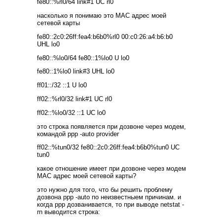
fe80::%rl0/64 link#1 UC rl0
насколько я понимаю это MAC адрес моей
сетевой карты
fe80::2c0:26ff:fea4:b6b0%rl0 00:c0:26:a4:b6:b0
UHL lo0
fe80::%lo0/64 fe80::1%lo0 U lo0
fe80::1%lo0 link#3 UHL lo0
ff01::/32 ::1 U lo0
ff02::%rl0/32 link#1 UC rl0
ff02::%lo0/32 ::1 UC lo0
это строка появляется при дозвоне через модем,
командой ppp -auto provider
ff02::%tun0/32 fe80::2c0:26ff:fea4:b6b0%tun0 UC
tun0
какое отношение имеет при дозвоне через модем
MAC адрес моей сетевой карты?
это нужно для того, что бы решить проблему
дозвона ppp -auto по неизвестныем причинам. и
когда ppp дозванивается, то при выводе netstat -
rn выводится строка: