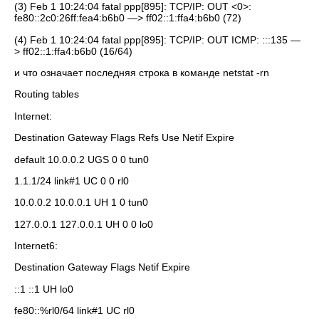
(3) Feb 1 10:24:04 fatal ppp[895]: TCP/IP: OUT <0>:
fe80::2c0:26ff:fea4:b6b0 —> ff02::1:ffa4:b6b0 (72)
(4) Feb 1 10:24:04 fatal ppp[895]: TCP/IP: OUT ICMP: :::135 —
> ff02::1:ffa4:b6b0 (16/64)
и что означает последняя строка в команде netstat -rn
Routing tables
Internet:
Destination Gateway Flags Refs Use Netif Expire
default 10.0.0.2 UGS 0 0 tun0
1.1.1/24 link#1 UC 0 0 rl0
10.0.0.2 10.0.0.1 UH 1 0 tun0
127.0.0.1 127.0.0.1 UH 0 0 lo0
Internet6:
Destination Gateway Flags Netif Expire
::1 ::1 UH lo0
fe80::%rl0/64 link#1 UC rl0