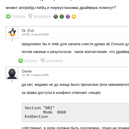
может апгрейд глибц и переустановка драйвера помогут?
Ответить
Цитировать
Dr. Evil
10:50, 4 июля 2005
1
предложил бы я тебе для начала снести дрова ati (только д
потом напиши о результатах. такое впечатление, что драйве
Ответить
Цитировать
Genie
11:38, 4 июля 2005
2
да нет, видимо не до конца было прочитано (или невнимател
за права доступа в конфиге отвечает секция:
Section "DRI"

        Mode  0666

собственно, в ядре должна быть поддержка, точно не понмню