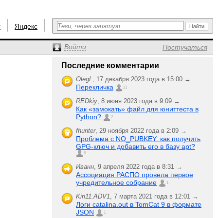
r
Яндекс
Войти
Постучаться
Последние комментарии
OlegL
,
17 декабря 2023 года в 15:00 →
Перекличка
21
REDkiy
,
8 июня 2023 года в 9:09 →
Как «замокать» файл для юниттеста в
Python?
2
fhunter
,
29 ноября 2022 года в 2:09 →
Проблема с NO_PUBKEY: как получить
GPG-ключ и добавить его в базу apt?
6
Иванн
,
9 апреля 2022 года в 8:31 →
Ассоциация РАСПО провела первое
учредительное собрание
1
Kiri11.ADV1
,
7 марта 2021 года в 12:01 →
Логи catalina.out в TomCat 9 в формате
JSON
1