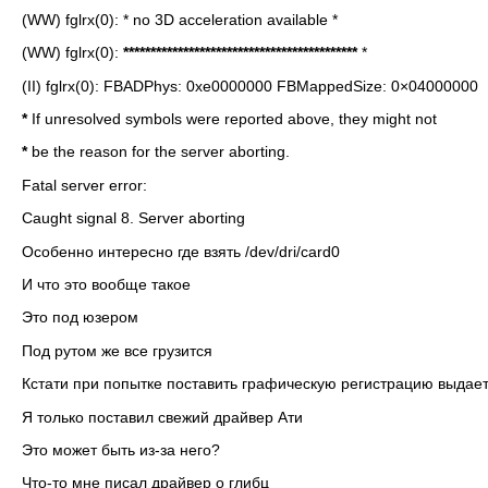
(WW) fglrx(0): * no 3D acceleration available *
(WW) fglrx(0):
*******************************************
*
(II) fglrx(0): FBADPhys: 0xe0000000 FBMappedSize: 0×04000000
*
If unresolved symbols were reported above, they might not
*
be the reason for the server aborting.
Fatal server error:
Caught signal 8. Server aborting
Особенно интересно где взять /dev/dri/card0
И что это вообще такое
Это под юзером
Под рутом же все грузится
Кстати при попытке поставить графическую регистрацию выдае
Я только поставил свежий драйвер Ати
Это может быть из-за него?
Что-то мне писал драйвер о глибц