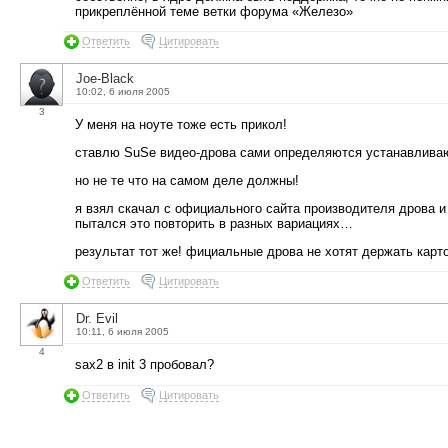
прикреплённой теме ветки форума «Железо»
Ответить
Цитировать
Joe-Black
10:02, 6 июля 2005
3
У меня на ноуте тоже есть прикол!
ставлю SuSe видео-дрова сами определяются устанавливаю
но не те что на самом деле должны!
я взял скачал с официального сайта производителя дрова и 
пытался это повторить в разных вариациях…
результат тот же! фициальные дрова не хотят держать карто
Ответить
Цитировать
Dr. Evil
10:11, 6 июля 2005
4
sax2 в init 3 пробовал?
Ответить
Цитировать