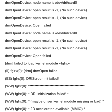
drmOpenDevice: node name is /dev/dri/card0
drmOpenDevice: open result is -1, (No such device)
drmOpenDevice: open result is -1, (No such device)
drmOpenDevice: Open failed
drmOpenDevice: node name is /dev/dri/card0
drmOpenDevice: open result is -1, (No such device)
drmOpenDevice: open result is -1, (No such device)
drmOpenDevice: Open failed
[drm] failed to load kernel module «fglrx»
(II) fglrx(0): [drm] drmOpen failed
(EE) fglrx(0): DRIScreenInit failed!
(WW) fglrx(0):
*********************************************
(WW) fglrx(0): * DRI initialization failed! *
(WW) fglrx(0): * (maybe driver kernel module missing or bad) *
(WW) fglrx(0): * 2D acceleraton available (MMIO) *