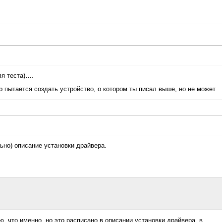
ля теста)….
р пытается создать устройство, о котором ты писал выше, но не может
ьно) описание установки драйвера.
, что именно, но это расписано в описании установки драйвера, в