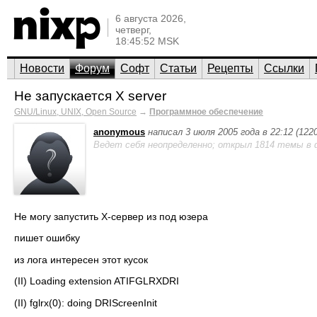
6 августа 2026,
четверг,
18:45:52 MSK
Новости
Форум
Софт
Статьи
Рецепты
Ссылки
Не запускается X server
GNU/Linux, UNIX, Open Source
→
Программное обеспечение
anonymous
написал 3 июля 2005 года в 22:12 (12
Ведет себя неопределенно; открыл 1814 темы в 
Не могу запустить Х-сервер из под юзера
пишет ошибку
из лога интересен этот кусок
(II) Loading extension ATIFGLRXDRI
(II) fglrx(0): doing DRIScreenInit