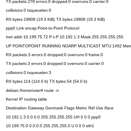
TX packets:278 errors:0 dropped:0 overruns:0 carrier:0
collisions:0 txqueuelen:0
RX bytes:19808 (19.3 KiB) TX bytes:19808 (19.3 KiB)
ppp0 Link encap:Point-to-Point Protocol
inet addr:10.199.75.72 P-t-P:10.192.1.3 Mask:255.255.255.255
UP POINTOPOINT RUNNING NOARP MULTICAST MTU:1492 Metri
RX packets:3 errors:0 dropped:0 overruns:0 frame:0
TX packets:3 errors:0 dropped:0 overruns:0 carrier:0
collisions:0 txqueuelen:3
RX bytes:114 (114.0 b) TX bytes:54 (54.0 b)
debian:/home/user# route -n
Kernel IP routing table
Destination Gateway Genmask Flags Metric Ref Use Iface
10.192.1.3 0.0.0.0 255.255.255.255 UH 0 0 0 ppp0
10.199.75.0 0.0.0.0 255.255.255.0 U 0 0 0 eth1