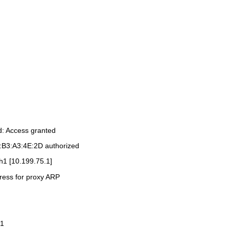
d: Access granted
2:B3:A3:4E:2D authorized
th1 [10.199.75.1]
ress for proxy ARP
.1