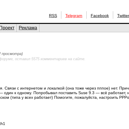
RSS
Telegram
Facebook
Twitte
Проект
Реклама
72 просмотра)
форуме, оставил 5575 комментариев на сайте.
я. Связи с интернетом и локалкой (она тоже через пппое) нет. При
— один к одному. Попробывал поставить Suse 9.3 — всё работает, 
сском (типа у всех работает) Помогите, пожалуйста, настроить PPP
th1