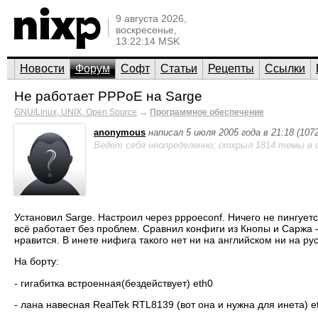
9 августа 2026,
воскресенье,
13:22:14 MSK
Новости
Форум
Софт
Статьи
Рецепты
Ссылки
Не работает PPPoE на Sarge
GNU/Linux, UNIX, Open Source
→
Программное обеспечение
anonymous
написал 5 июля 2005 года в 21:18 (10
Ведет себя неопределенно; открыл 1814 темы в 
Установил Sarge. Настроил через pppoeconf. Ничего не пингуетс
всё работает без проблем. Сравнил конфиги из Кнопы и Саржа 
нравится. В инете нифига такого нет ни на английском ни на ру
На борту:
- гигабитка встроенная(бездействует) eth0
- лана навесная RealTek RTL8139 (вот она и нужна для инета) e