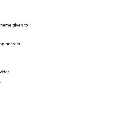
name given to
pap-secrets
vider.
e