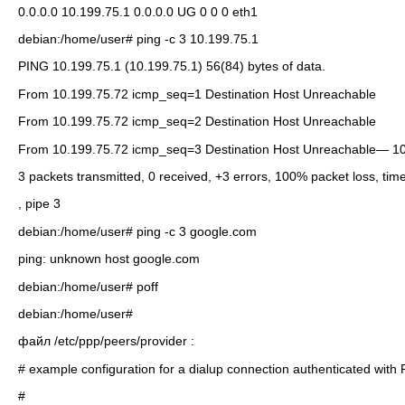
0.0.0.0 10.199.75.1 0.0.0.0 UG 0 0 0 eth1
debian:/home/user# ping -c 3 10.199.75.1
PING 10.199.75.1 (10.199.75.1) 56(84) bytes of data.
From 10.199.75.72 icmp_seq=1 Destination Host Unreachable
From 10.199.75.72 icmp_seq=2 Destination Host Unreachable
From 10.199.75.72 icmp_seq=3 Destination Host Unreachable— 10.1
3 packets transmitted, 0 received, +3 errors, 100% packet loss, ti
, pipe 3
debian:/home/user# ping -c 3 google.com
ping: unknown host google.com
debian:/home/user# poff
debian:/home/user#
файл /etc/ppp/peers/provider :
# example configuration for a dialup connection authenticated wit
#