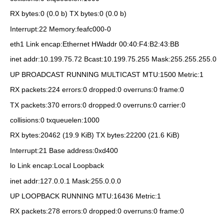
RX bytes:0 (0.0 b) TX bytes:0 (0.0 b)
Interrupt:22 Memory:feafc000-0
eth1 Link encap:Ethernet HWaddr 00:40:F4:B2:43:BB
inet addr:10.199.75.72 Bcast:10.199.75.255 Mask:255.255.255.0
UP BROADCAST RUNNING MULTICAST MTU:1500 Metric:1
RX packets:224 errors:0 dropped:0 overruns:0 frame:0
TX packets:370 errors:0 dropped:0 overruns:0 carrier:0
collisions:0 txqueuelen:1000
RX bytes:20462 (19.9 KiB) TX bytes:22200 (21.6 KiB)
Interrupt:21 Base address:0xd400
lo Link encap:Local Loopback
inet addr:127.0.0.1 Mask:255.0.0.0
UP LOOPBACK RUNNING MTU:16436 Metric:1
RX packets:278 errors:0 dropped:0 overruns:0 frame:0