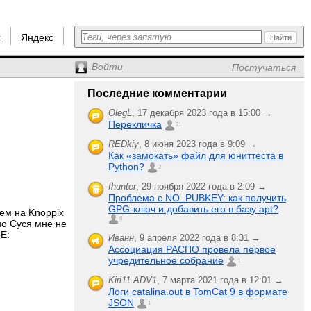
r
Яндекс
Войти
Постучаться
Последние комментарии
OlegL
,
17 декабря 2023 года в 15:00 →
Перекличка
21
REDkiy
,
8 июня 2023 года в 9:09 →
Как «замокать» файл для юниттеста в
Python?
2
fhunter
,
29 ноября 2022 года в 2:09 →
Проблема с NO_PUBKEY: как получить
GPG-ключ и добавить его в базу apt?
чем на Knoppix
6
но Суся мне не
oE:
Иванн
,
9 апреля 2022 года в 8:31 →
Ассоциация РАСПО провела первое
учредительное собрание
1
Kiri11.ADV1
,
7 марта 2021 года в 12:01 →
Логи catalina.out в TomCat 9 в формате
JSON
1