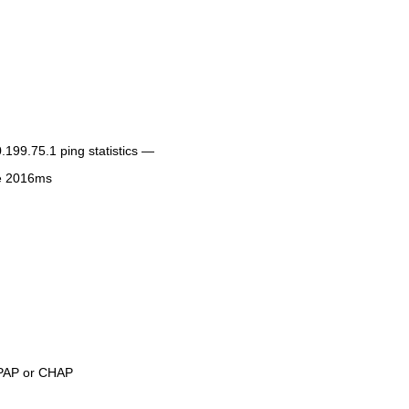
99.75.1 ping statistics —
me 2016ms
h PAP or CHAP