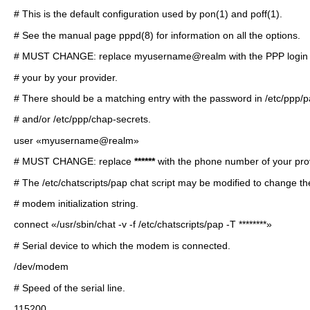
# This is the default configuration used by pon(1) and poff(1).
# See the manual page pppd(8) for information on all the options.
# MUST CHANGE: replace myusername@realm with the PPP login 
# your by your provider.
# There should be a matching entry with the password in /etc/ppp/
# and/or /etc/ppp/chap-secrets.
user «myusername@realm»
# MUST CHANGE: replace
******
with the phone number of your pro
# The /etc/chatscripts/pap chat script may be modified to change th
# modem initialization string.
connect «/usr/sbin/chat -v -f /etc/chatscripts/pap -T ********»
# Serial device to which the modem is connected.
/dev/modem
# Speed of the serial line.
115200