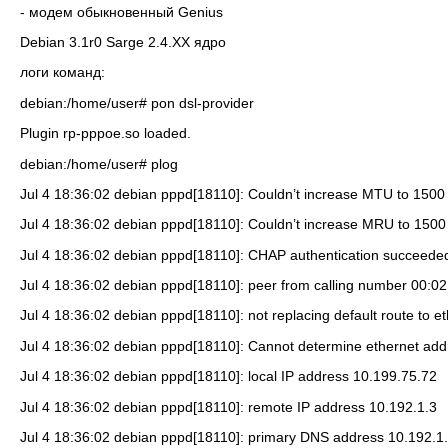
- модем обыкновенный Genius
Debian 3.1r0 Sarge 2.4.XX ядро
логи команд:
debian:/home/user# pon dsl-provider
Plugin rp-pppoe.so loaded.
debian:/home/user# plog
Jul 4 18:36:02 debian pppd[18110]: Couldn’t increase MTU to 1500
Jul 4 18:36:02 debian pppd[18110]: Couldn’t increase MRU to 1500
Jul 4 18:36:02 debian pppd[18110]: CHAP authentication succeede
Jul 4 18:36:02 debian pppd[18110]: peer from calling number 00:0
Jul 4 18:36:02 debian pppd[18110]: not replacing default route to e
Jul 4 18:36:02 debian pppd[18110]: Cannot determine ethernet add
Jul 4 18:36:02 debian pppd[18110]: local IP address 10.199.75.72
Jul 4 18:36:02 debian pppd[18110]: remote IP address 10.192.1.3
Jul 4 18:36:02 debian pppd[18110]: primary DNS address 10.192.1