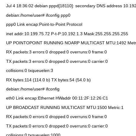
Jul 4 18:36:02 debian pppd[18110]: secondary DNS address 10.19
debian:/home/user# ifconfig ppp0
ppp0 Link encap:Point-to-Point Protocol
inet addr:10.199.75.72 P-t-P:10.192.1.3 Mask:255.255.255.255
UP POINTOPOINT RUNNING NOARP MULTICAST MTU:1492 Metri
RX packets:3 errors:0 dropped:0 overruns:0 frame:0
TX packets:3 errors:0 dropped:0 overruns:0 carrier:0
collisions:0 txqueuelen:3
RX bytes:114 (114.0 b) TX bytes:54 (54.0 b)
debian:/home/user# ifconfig
eth0 Link encap:Ethernet HWaddr 00:11:2F:12:26:C1
UP BROADCAST RUNNING MULTICAST MTU:1500 Metric:1
RX packets:0 errors:0 dropped:0 overruns:0 frame:0
TX packets:0 errors:0 dropped:0 overruns:0 carrier:0
collisions:0 txqueuelen:1000