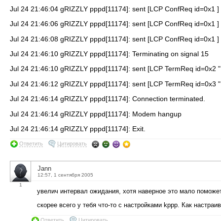
Jul 24 21:46:04 gRIZZLY pppd[11174]: sent [LCP ConfReq id=0x1 ]
Jul 24 21:46:06 gRIZZLY pppd[11174]: sent [LCP ConfReq id=0x1 ]
Jul 24 21:46:08 gRIZZLY pppd[11174]: sent [LCP ConfReq id=0x1 ]
Jul 24 21:46:10 gRIZZLY pppd[11174]: Terminating on signal 15
Jul 24 21:46:10 gRIZZLY pppd[11174]: sent [LCP TermReq id=0x2 "
Jul 24 21:46:12 gRIZZLY pppd[11174]: sent [LCP TermReq id=0x3 "
Jul 24 21:46:14 gRIZZLY pppd[11174]: Connection terminated.
Jul 24 21:46:14 gRIZZLY pppd[11174]: Modem hangup
Jul 24 21:46:14 gRIZZLY pppd[11174]: Exit.
Ответить
Цитировать
Jann
12:57, 1 сентября 2005
1
увелич интервал ожидания, хотя наверное это мало поможет
скорее всего у тебя что-то с настройками kppp. Как настраи
Ответить
Цитировать