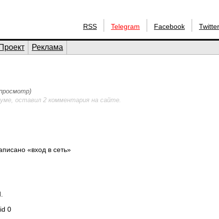
RSS
Telegram
Facebook
Twitte
Проект
Реклама
 просмотр)
уме, оставил 2 комментария на сайте.
аписано «вход в сеть»
.
id 0