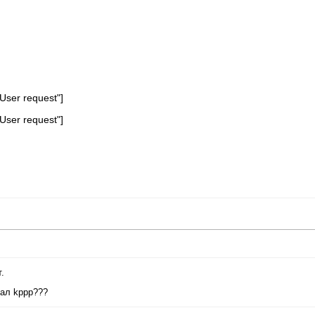
User request"]
User request"]
.
вал kppp???