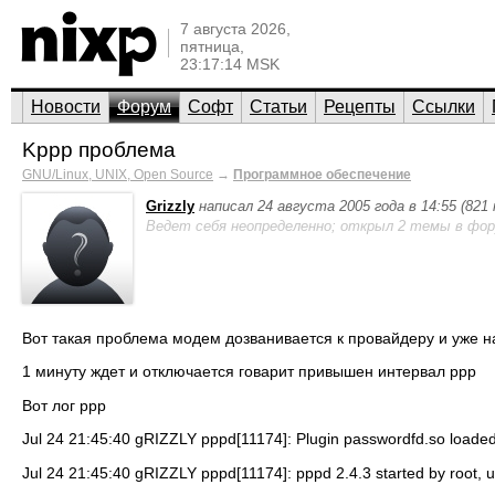
7 августа 2026,
пятница,
23:17:14 MSK
Новости
Форум
Софт
Статьи
Рецепты
Ссылки
Kppp проблема
GNU/Linux, UNIX, Open Source
→
Программное обеспечение
Grizzly
написал 24 августа 2005 года в 14:55 (821
Ведет себя неопределенно; открыл 2 темы в фор
Вот такая проблема модем дозванивается к провайдеру и уже н
1 минуту ждет и отключается говарит привышен интервал ppp
Вот лог ppp
Jul 24 21:45:40 gRIZZLY pppd[11174]: Plugin passwordfd.so loaded
Jul 24 21:45:40 gRIZZLY pppd[11174]: pppd 2.4.3 started by root, u