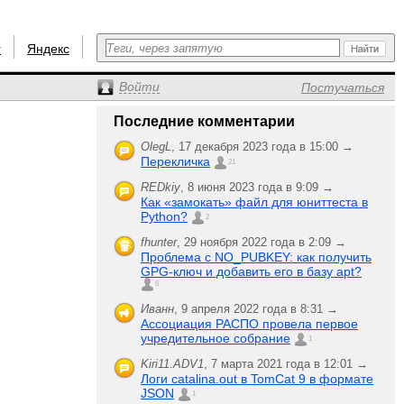
r
Яндекс
Войти
Постучаться
Последние комментарии
OlegL
,
17 декабря 2023 года в 15:00 →
Перекличка
21
REDkiy
,
8 июня 2023 года в 9:09 →
Как «замокать» файл для юниттеста в
Python?
2
fhunter
,
29 ноября 2022 года в 2:09 →
Проблема с NO_PUBKEY: как получить
GPG-ключ и добавить его в базу apt?
6
Иванн
,
9 апреля 2022 года в 8:31 →
Ассоциация РАСПО провела первое
учредительное собрание
1
Kiri11.ADV1
,
7 марта 2021 года в 12:01 →
Логи catalina.out в TomCat 9 в формате
JSON
1