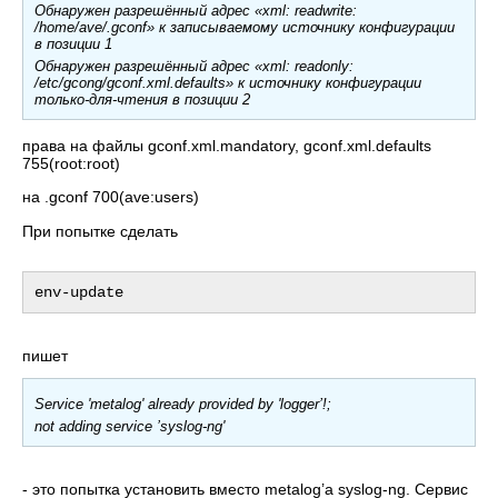
Oбнаружен разрешённый адрес «xml: readwrite:
/home/ave/.gconf» к записываемому источнику конфигурации
в позиции 1
Обнаружен разрешённый адрес «xml: readonly:
/etc/gcong/gconf.xml.defaults» к источнику конфигурации
только-для-чтения в позиции 2
права на файлы gconf.xml.mandatory, gconf.xml.defaults
755(root:root)
на .gconf 700(ave:users)
При попытке сделать
пишет
Service 'metalog' already provided by 'logger’!;
not adding service ’syslog-ng'
- это попытка установить вместо metalog’а syslog-ng. Сервис