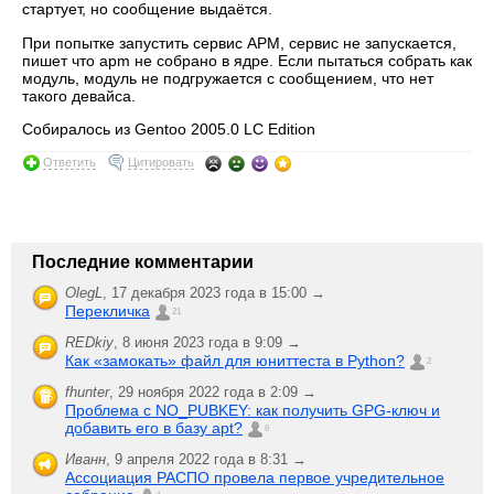
стартует, но сообщение выдаётся.
При попытке запустить сервис APM, сервис не запускается,
пишет что apm не собрано в ядре. Если пытаться собрать как
модуль, модуль не подгружается с сообщением, что нет
такого девайса.
Собиралось из Gentoo 2005.0 LC Edition
Ответить
Цитировать
Последние комментарии
OlegL
,
17 декабря 2023 года в 15:00 →
Перекличка
21
REDkiy
,
8 июня 2023 года в 9:09 →
Как «замокать» файл для юниттеста в Python?
2
fhunter
,
29 ноября 2022 года в 2:09 →
Проблема с NO_PUBKEY: как получить GPG-ключ и
добавить его в базу apt?
6
Иванн
,
9 апреля 2022 года в 8:31 →
Ассоциация РАСПО провела первое учредительное