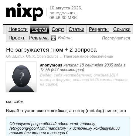
10 августа 2026,
понедельник,
06:46:30 MSK
Новости
Форум
Софт
Статьи
Рецепты
Ссылки
Проект
Реклама
Войти
Постучаться
Не загружается гном + 2 вопроса
GNU/Linux, UNIX, Open Source
→
Программное обеспечение
anonymous
написал 18 сентября 2005 года в
12:55 (847 просмотров)
Ведет себя неопределенно; открыл 1814
темы в форуме, оставил 5575 комментариев
на сайте.
см. сабж
Выдаёт пустое окно «ошибка», а логгер(metalog) пишет, что
Oбнаружен разрешённый адрес «xml: readonly:
/etc/gcong/gconf.xml.mandatory» к источнику конфигурации
только-для-чтения в позиции 0