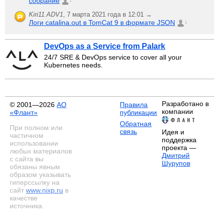
собрание
1
Kiri11.ADV1
,
7 марта 2021 года в 12:01 →
Логи catalina.out в TomCat 9 в формате JSON
1
DevOps as a Service from Palark
24/7 SRE & DevOps service to cover all your
Kubernetes needs.
Разработано в
© 2001—2026
АО
Правила
компании
«Флант»
публикации
Обратная
При полном или
связь
Идея и
частичном
поддержка
использовании
проекта —
любых материалов
Дмитрий
с сайта вы
Шурупов
обязаны явным
образом указывать
гиперссылку на
сайт
www.nixp.ru
в
качестве
источника.