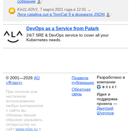
собрание
1
Kiri11.ADV1
,
7 марта 2021 года в 12:01 →
Логи catalina.out в TomCat 9 в формате JSON
1
DevOps as a Service from Palark
24/7 SRE & DevOps service to cover all your
Kubernetes needs.
Разработано в
© 2001—2026
АО
Правила
компании
«Флант»
публикации
Обратная
При полном или
связь
Идея и
частичном
поддержка
использовании
проекта —
любых материалов
Дмитрий
с сайта вы
Шурупов
обязаны явным
образом указывать
гиперссылку на
сайт
www.nixp.ru
в