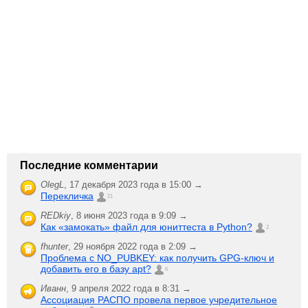
Последние комментарии
OlegL
,
17 декабря 2023 года в 15:00 →
Перекличка
21
REDkiy
,
8 июня 2023 года в 9:09 →
Как «замокать» файл для юниттеста в Python?
2
fhunter
,
29 ноября 2022 года в 2:09 →
Проблема с NO_PUBKEY: как получить GPG-ключ и
добавить его в базу apt?
6
Иванн
,
9 апреля 2022 года в 8:31 →
Ассоциация РАСПО провела первое учредительное