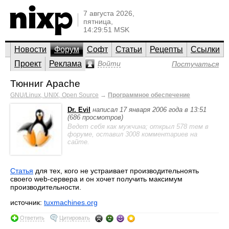
7 августа 2026,
пятница,
14:29:51 MSK
Новости
Форум
Софт
Статьи
Рецепты
Ссылки
Проект
Реклама
Войти
Постучаться
Тюнниг Apache
GNU/Linux, UNIX, Open Source
→
Программное обеспечение
Dr. Evil
написал 17 января 2006 года в 13:51
(686 просмотров)
Ведет себя как мужчина; открыл 578 тем в
форуме, оставил 3008 комментариев на
сайте.
Статья
для тех, кого не устраивает производительноять
своего web-сервера и он хочет получить максимум
производительности.
источник:
tuxmachines.org
Ответить
Цитировать