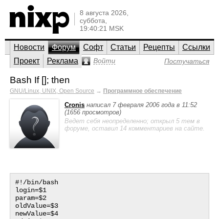
8 августа 2026,
суббота,
19:40:21 MSK
Новости
Форум
Софт
Статьи
Рецепты
Ссылки
Проект
Реклама
Войти
Постучаться
Bash If []; then
GNU/Linux, UNIX, Open Source
→
Программное обеспечение
Cronis
написал 7 февраля 2006 года в 11:52
(1656 просмотров)
Ведет себя неопределенно; открыл 5 тем в
форуме, оставил 14 комментариев на сайте.
#!/bin/bash

login=$1

param=$2

oldValue=$3

newValue=$4
