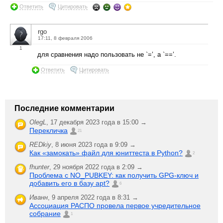
Ответить
Цитировать
rgo
17:11, 8 февраля 2006
1
для сравнения надо пользовать не `=’, а `==’.
Ответить
Цитировать
Последние комментарии
OlegL
,
17 декабря 2023 года в 15:00 →
Перекличка
21
REDkiy
,
8 июня 2023 года в 9:09 →
Как «замокать» файл для юниттеста в Python?
2
fhunter
,
29 ноября 2022 года в 2:09 →
Проблема с NO_PUBKEY: как получить GPG-ключ и
добавить его в базу apt?
6
Иванн
,
9 апреля 2022 года в 8:31 →
Ассоциация РАСПО провела первое учредительное
собрание
1