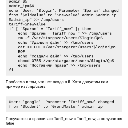
admin=$5

admin_ip=$6

echo "User: '$login'. Parameter '$param' changed 
from '$oldValue' to '$newValue' admin $admin ip 
$admin_ip" >> /tmp/users

tariff=$newValue

if [ "$param" = "Tariff_now" ]; then

    echo "$param = Tariff_now " >> /tmp/users

    rm -f /var/stargazer/users/$login/QoS

    echo "Удалили файл" >> /tmp/users

    cat << EOF >/var/stargazer/users/$login/QoS

    EOF

    echo "Создали файл" >> /tmp/users

    chmod 0755 /var/stargazer/users/$login/QoS

    echo "Поставили права" >> /tmp/users

Проблема в том, что нет входа в if. Хотя допустим вам
пример из /tmp/users:
User: 'google'. Parameter 'Tariff_now' changed 
Получается я сравниваю Tariff_now с Tariff_now, а получается
false