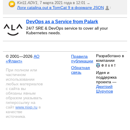
Kiri11.ADV1
,
7 марта 2021 года в 12:01 →
Логи catalina.out в TomCat 9 в формате JSON
1
DevOps as a Service from Palark
24/7 SRE & DevOps service to cover all your
Kubernetes needs.
Разработано в
© 2001—2026
АО
Правила
компании
«Флант»
публикации
Обратная
При полном или
связь
Идея и
частичном
поддержка
использовании
проекта —
любых материалов
Дмитрий
с сайта вы
Шурупов
обязаны явным
образом указывать
гиперссылку на
сайт
www.nixp.ru
в
качестве
источника.