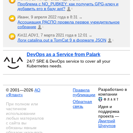
Проблема с NO_PUBKEY: как получить GPG-ключ и
добавить его в базу apt?
6
Иванн
,
9 апреля 2022 года в 8:31 →
Ассоциация РАСПО провела первое учредительное
собрание
1
Kiri11.ADV1
,
7 марта 2021 года в 12:01 →
Логи catalina.out в TomCat 9 в формате JSON
1
DevOps as a Service from Palark
24/7 SRE & DevOps service to cover all your
Kubernetes needs.
Разработано в
© 2001—2026
АО
Правила
компании
«Флант»
публикации
Обратная
При полном или
связь
Идея и
частичном
поддержка
использовании
проекта —
любых материалов
Дмитрий
с сайта вы
Шурупов
обязаны явным
образом указывать