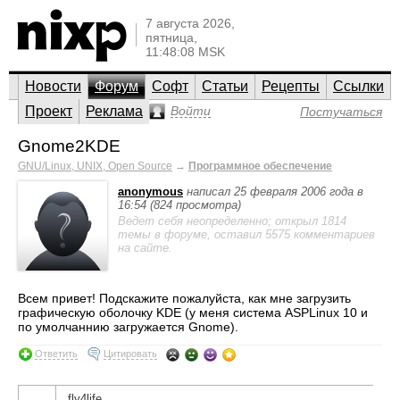
7 августа 2026,
пятница,
11:48:08 MSK
Новости
Форум
Софт
Статьи
Рецепты
Ссылки
Проект
Реклама
Войти
Постучаться
Gnome2KDE
GNU/Linux, UNIX, Open Source
→
Программное обеспечение
anonymous
написал 25 февраля 2006 года в
16:54 (824 просмотра)
Ведет себя неопределенно; открыл 1814
темы в форуме, оставил 5575 комментариев
на сайте.
Всем привет! Подскажите пожалуйста, как мне загрузить
графическую оболочку KDE (у меня система ASPLinux 10 и
по умолчаннию загружается Gnome).
Ответить
Цитировать
fly4life