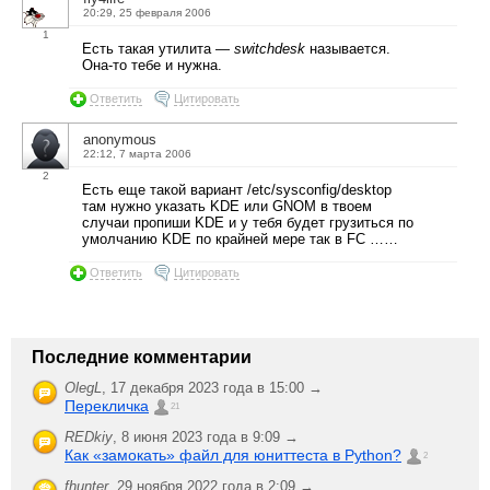
20:29, 25 февраля 2006
1
Есть такая утилита —
switchdesk
называется.
Она-то тебе и нужна.
Ответить
Цитировать
anonymous
22:12, 7 марта 2006
2
Есть еще такой вариант /etc/sysconfig/desktop
там нужно указать KDE или GNOM в твоем
случаи пропиши KDE и у тебя будет грузиться по
умолчанию KDE по крайней мере так в FC ……
Ответить
Цитировать
Последние комментарии
OlegL
,
17 декабря 2023 года в 15:00 →
Перекличка
21
REDkiy
,
8 июня 2023 года в 9:09 →
Как «замокать» файл для юниттеста в Python?
2
fhunter
,
29 ноября 2022 года в 2:09 →