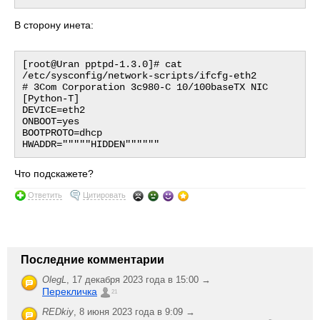
В сторону инета:
[root@Uran pptpd-1.3.0]# cat 
/etc/sysconfig/network-scripts/ifcfg-eth2

# 3Com Corporation 3c980-C 10/100baseTX NIC 
[Python-T]

DEVICE=eth2

ONBOOT=yes

BOOTPROTO=dhcp

Что подскажете?
Ответить
Цитировать
Последние комментарии
OlegL
,
17 декабря 2023 года в 15:00 →
Перекличка
21
REDkiy
,
8 июня 2023 года в 9:09 →