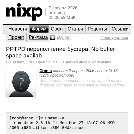
7 августа 2026,
пятница,
23:00:59 MSK
Новости
Форум
Софт
Статьи
Рецепты
Ссылки
Проект
Реклама
Войти
Постучаться
PPTPD переполнение буфера. No buffer
space availab
GNU/Linux, UNIX, Open Source
→
Программное обеспечение
Cronis
написал 2 апреля 2006 года в 13:18
(1275 просмотров)
Ведет себя неопределенно; открыл 5 тем в
форуме, оставил 14 комментариев на сайте.
[root@Uran ~]# uname -a

Linux Uran 2.6.16 #1 Mon Mar 27 13:07:06 MSD 