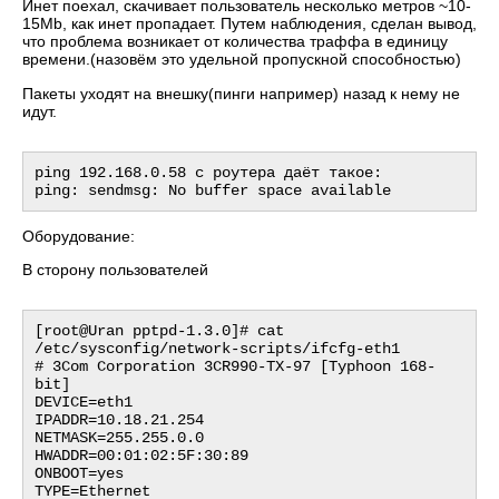
Инет поехал, скачивает пользователь несколько метров ~10-
15Mb, как инет пропадает. Путем наблюдения, сделан вывод,
что проблема возникает от количества траффа в единицу
времени.(назовём это удельной пропускной способностью)
Пакеты уходят на внешку(пинги например) назад к нему не
идут.
ping 192.168.0.58 с роутера даёт такое:

Оборудование:
В сторону пользователей
[root@Uran pptpd-1.3.0]# cat 
/etc/sysconfig/network-scripts/ifcfg-eth1

# 3Com Corporation 3CR990-TX-97 [Typhoon 168-
bit]

DEVICE=eth1

IPADDR=10.18.21.254

NETMASK=255.255.0.0

HWADDR=00:01:02:5F:30:89

ONBOOT=yes
