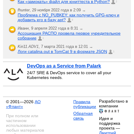
Как «замокать» файл для юниттеста в Python?
2
fhunter
,
29 ноября 2022 года в 2:09 →
Проблема с NO_PUBKEY: как получить GPG-ключ и
добавить его в базу apt?
6
Иванн
,
9 апреля 2022 года в 8:31 →
Ассоциация РАСПО провела первое учредительное
собрание
1
Kiri11.ADV1
,
7 марта 2021 года в 12:01 →
Логи catalina.out в TomCat 9 в формате JSON
1
DevOps as a Service from Palark
24/7 SRE & DevOps service to cover all your
Kubernetes needs.
Разработано в
© 2001—2026
АО
Правила
компании
«Флант»
публикации
Обратная
При полном или
связь
Идея и
частичном
поддержка
использовании
проекта —
любых материалов
Дмитрий