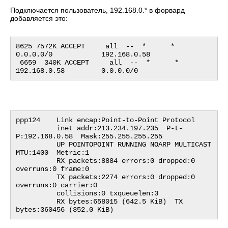
Подключается пользователь, 192.168.0.* в форвард
добавляется это:
8625 7572K ACCEPT     all  --  *      *       
0.0.0.0/0            192.168.0.58

 6659  340K ACCEPT     all  --  *      *       
ppp124    Link encap:Point-to-Point Protocol

          inet addr:213.234.197.235  P-t-
P:192.168.0.58  Mask:255.255.255.255

          UP POINTOPOINT RUNNING NOARP MULTICAST  
MTU:1400  Metric:1

          RX packets:8884 errors:0 dropped:0 
overruns:0 frame:0

          TX packets:2274 errors:0 dropped:0 
overruns:0 carrier:0

          collisions:0 txqueuelen:3

          RX bytes:658015 (642.5 KiB)  TX 