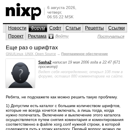
6 августа 2026,
четверг,
06:55:22 MSK
Новости
Форум
Софт
Статьи
Рецепты
Ссылки
Проект
Реклама
Войти
Постучаться
Еще раз о шрифтах
GNU/Linux, UNIX, Open Source
→
Программное обеспечение
Sasha2
написал 19 мая 2006 года в 22:47 (671
просмотр)
Ведет себя неопределенно; открыл 108 тем в
форуме, оставил 880 комментариев на сайте.
Ребята, не подскажете как можно решить такую проблему.
1) Допустим есть каталог с большим количеством шрифтов,
которые не всегда хочется включать, а лишь тогда, когда
нужно попечатать. Включение и выключение этого каталога
осуществляется путем снятия коментария и коментирования
соответственно в файле xorg.conf нужной строки, в которой
содержится путь к этому каталогу. Первый вопрос можно ли