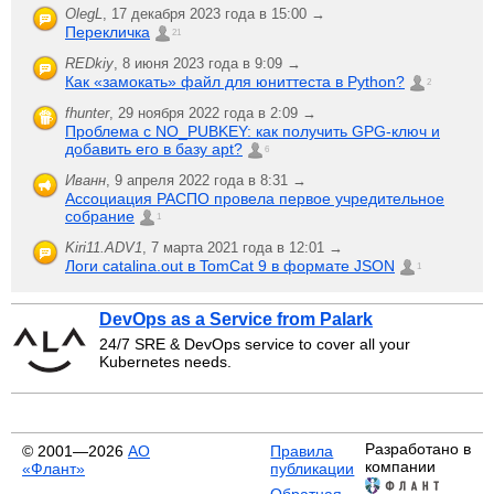
OlegL
,
17 декабря 2023 года в 15:00 →
Перекличка
21
REDkiy
,
8 июня 2023 года в 9:09 →
Как «замокать» файл для юниттеста в Python?
2
fhunter
,
29 ноября 2022 года в 2:09 →
Проблема с NO_PUBKEY: как получить GPG-ключ и
добавить его в базу apt?
6
Иванн
,
9 апреля 2022 года в 8:31 →
Ассоциация РАСПО провела первое учредительное
собрание
1
Kiri11.ADV1
,
7 марта 2021 года в 12:01 →
Логи catalina.out в TomCat 9 в формате JSON
1
DevOps as a Service from Palark
24/7 SRE & DevOps service to cover all your
Kubernetes needs.
Разработано в
© 2001—2026
АО
Правила
компании
«Флант»
публикации