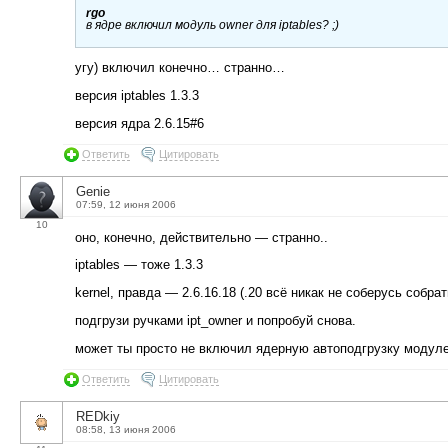
rgo
в ядре включил модуль owner для iptables? ;)
угу) включил конечно… странно…
версия iptables 1.3.3
версия ядра 2.6.15#6
Ответить
Цитировать
Genie
07:59, 12 июня 2006
10
оно, конечно, действительно — странно..
iptables — тоже 1.3.3
kernel, правда — 2.6.16.18 (.20 всё никак не соберусь собрат
подгрузи ручками ipt_owner и попробуй снова.
может ты просто не включил ядерную автоподгрузку модуле
Ответить
Цитировать
REDkiy
08:58, 13 июня 2006