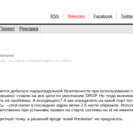
RSS
Telegram
Facebook
Twitte
Проект
Реклама
смотров)
уме, оставил 4 комментария на сайте.
Хочется добиться параноидальной безопасности при использовании с
апрешено' ставлю на все цепи по умолчанию DROP. Но тогда возника
ть не проблема. А исходящего? А как определить на какой порт по
: --cmd-owner в последних ядрах ветки 2.6 нагло обрезали. Исполь
етственно при установке правил на старте системы он id не имеет
етную точку, а решений вроде 'юзай firestarter' не предлагать.