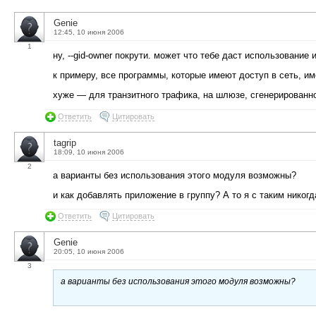
Genie
12:45, 10 июня 2006
1
ну, --gid-owner покрути. может что тебе даст использование
к примеру, все программы, которые имеют доступ в сеть, име
хуже — для транзитного трафика, на шлюзе, сгенерированног
Ответить
Цитировать
tagrip
18:09, 10 июня 2006
2
а варианты без использования этого модуля возможны?
и как добавлять приложение в группу? А то я с таким никог
Ответить
Цитировать
Genie
20:05, 10 июня 2006
3
а варианты без использования этого модуля возможны?