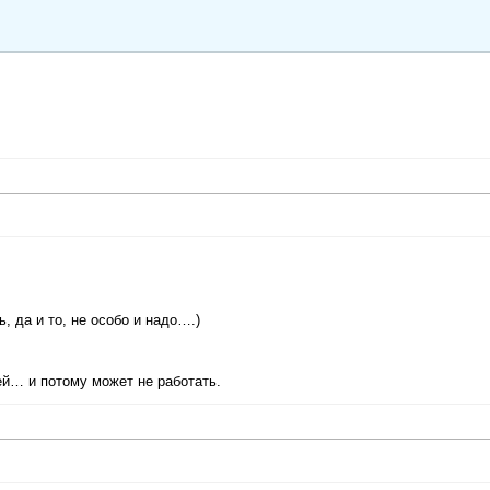
ь, да и то, не особо и надо….)
й… и потому может не работать.