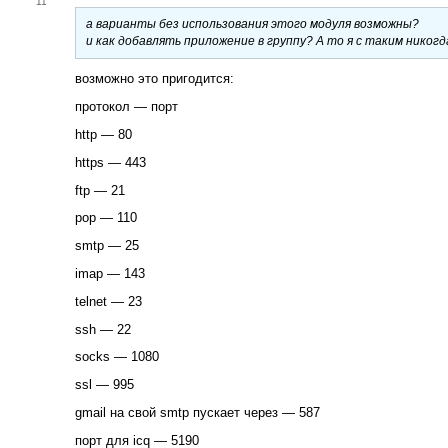
11
а варианты без использования этого модуля возможны?
и как добавлять приложение в группу? А то я с таким никог
возможно это пригодится:
протокол — порт
http — 80
https — 443
ftp — 21
pop — 110
smtp — 25
imap — 143
telnet — 23
ssh — 22
socks — 1080
ssl — 995
gmail на свой smtp пускает через — 587
порт для icq — 5190