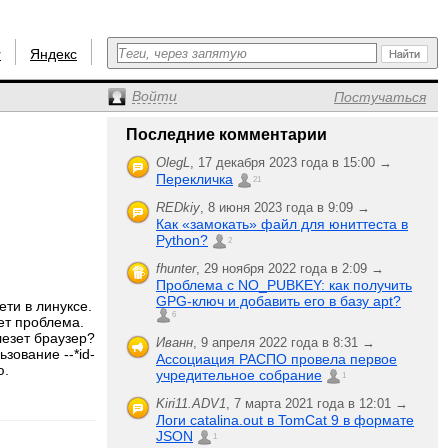
r
Яндекс
Войти
Постучаться
Последние комментарии
OlegL
,
17 декабря 2023 года в 15:00 →
Перекличка
21
REDkiy
,
8 июня 2023 года в 9:09 →
Как «замокать» файл для юниттеста в
Python?
2
fhunter
,
29 ноября 2022 года в 2:09 →
Проблема с NO_PUBKEY: как получить
GPG-ключ и добавить его в базу apt?
ети в линуксе.
6
ет проблема.
лезет браузер?
Иванн
,
9 апреля 2022 года в 8:31 →
зование --*id-
Ассоциация РАСПО провела первое
ю.
учредительное собрание
1
Kiri11.ADV1
,
7 марта 2021 года в 12:01 →
Логи catalina.out в TomCat 9 в формате
JSON
1