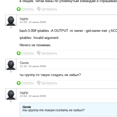
в общем, читай маны по упомянутым командам и спрашивай,
Ответить
Цитировать
tagrip
21:25, 10 июня 2006
4
bash-3.00# iptables -A OUTPUT -m owner --gid-owner inet -j A
iptables: Invalid argument
Нечего не понимаю.
Ответить
Цитировать
Genie
21:32, 10 июня 2006
5
ты группу-то такую создать не забыл?
Ответить
Цитировать
tagrip
22:44, 10 июня 2006
6
Genie
ты группу-то такую создать не забыл?