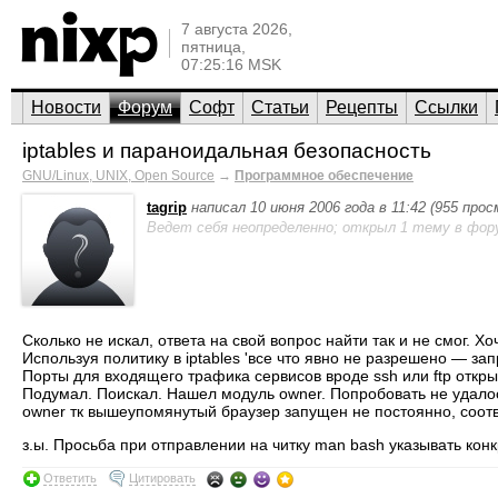
7 августа 2026,
пятница,
07:25:16 MSK
Новости
Форум
Софт
Статьи
Рецепты
Ссылки
iptables и параноидальная безопасность
GNU/Linux, UNIX, Open Source
→
Программное обеспечение
tagrip
написал 10 июня 2006 года в 11:42 (955 про
Ведет себя неопределенно; открыл 1 тему в фор
Сколько не искал, ответа на свой вопрос найти так и не смог. 
Используя политику в iptables 'все что явно не разрешено — з
Порты для входящего трафика сервисов вроде ssh или ftp откры
Подумал. Поискал. Нашел модуль owner. Попробовать не удалось
owner тк вышеупомянутый браузер запущен не постоянно, соотв
з.ы. Просьба при отправлении на читку man bash указывать конкр
Ответить
Цитировать