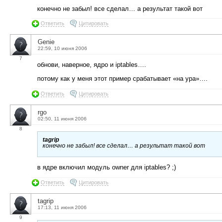
конечно не забыл! все сделал… а результат такой вот
Ответить
Цитировать
Genie
22:59, 10 июня 2006
7
обнови, наверное, ядро и iptables….
потому как у меня этот пример срабатывает «на ура»….
Ответить
Цитировать
rgo
02:50, 11 июня 2006
8
tagrip
конечно не забыл! все сделал… а результат такой вот
в ядре включил модуль owner для iptables? ;)
Ответить
Цитировать
tagrip
17:13, 11 июня 2006
9