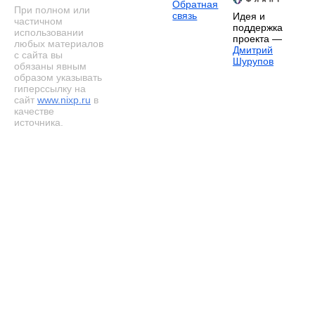
Обратная
При полном или
связь
Идея и
частичном
поддержка
использовании
проекта —
любых материалов
Дмитрий
с сайта вы
Шурупов
обязаны явным
образом указывать
гиперссылку на
сайт
www.nixp.ru
в
качестве
источника.