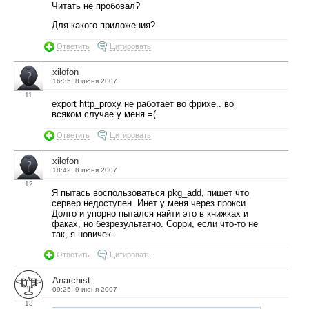
Читать не пробовал?
Для какого приложения?
Ответить
Цитировать
xilofon
16:35, 8 июня 2007
11
export http_proxy не работает во фрихе.. во
всяком случае у меня =(
Ответить
Цитировать
xilofon
18:42, 8 июня 2007
12
Я пытась воспользоваться pkg_add, пишет что
сервер недоступен. Инет у меня через прокси.
Долго и упорно пытался найти это в книжках и
факах, но безрезультатно. Сорри, если что-то не
так, я новичек.
Ответить
Цитировать
Anarchist
09:25, 9 июня 2007
13