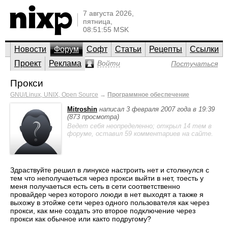
7 августа 2026,
пятница,
08:51:55 MSK
Новости
Форум
Софт
Статьи
Рецепты
Ссылки
Проект
Реклама
Войти
Постучаться
Прокси
GNU/Linux, UNIX, Open Source
→
Программное обеспечение
Mitroshin
написал 3 февраля 2007 года в 19:39
(873 просмотра)
Ведет себя неопределенно; открыл 14 тем в
форуме, оставил 59 комментариев на сайте.
Здраствуйте решил в линуксе настроить нет и столкнулся с
тем что неполучаеться через прокси выйти в нет, тоесть у
меня получаеться есть сеть в сети соответственно
провайдер через которого лоюди в нет выходят а также я
выхожу в этойже сети через одного пользователя как через
прокси, как мне создать это второе подключение через
прокси как обычное или както подругому?