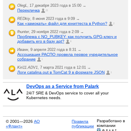
OlegL
,
17 декабря 2023 года в 15:00 →
Перекличка
21
REDkiy
,
8 июня 2023 года в 9:09 →
Как «замокать» файл для юниттеста в Python?
2
fhunter
,
29 ноября 2022 года в 2:09 →
Проблема с NO_PUBKEY: как получить GPG-ключ и
добавить его в базу apt?
6
Иванн
,
9 апреля 2022 года в 8:31 →
Ассоциация РАСПО провела первое учредительное
собрание
1
Kiri11.ADV1
,
7 марта 2021 года в 12:01 →
Логи catalina.out в TomCat 9 в формате JSON
1
DevOps as a Service from Palark
24/7 SRE & DevOps service to cover all your
Kubernetes needs.
Разработано в
© 2001—2026
АО
Правила
компании
«Флант»
публикации