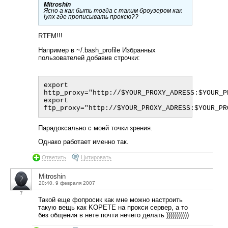
Mitroshin
Ясно а как быть тогда с таким броузером как
lynx где прописывать проксю??
RTFM!!!
Например в ~/.bash_profile Избранных
пользователей добавив строчки:
export 
http_proxy="http://$YOUR_PROXY_ADRESS:$YOUR_PR
export 
Парадоксально с моей точки зрения.
Однако работает именно так.
Ответить
Цитировать
Mitroshin
20:40, 9 февраля 2007
7
Такой еще фопросик как мне можно настроить
такую вещь как KOPETE на прокси сервер, а то
без общения в нете почти нечего делать )))))))))))