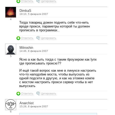
Ответить
Цитировать
DimkaS
19:10, 5 февраля 2007
4
Тогда товарищ дожен поднять себе что-нить
вроде прокси, параметры которой ты должен
прописать в программах..
Ответить
Цитировать
Mitroshin
14:46, 8 февраля 2007
5
Ясно а как быть тогда с таким броузером как lynx
где прописывать проксю??
И ещё такой вопрос как мне в линуксе настроить
что-то наподобие моста, чтобы выпускать из
одной подсети в другую, и как на этомже компе
с мостом настроить прокси сервер чтобы в нет
выпускать
Ответить
Цитировать
Anarchist
15:28, 8 февраля 2007
6