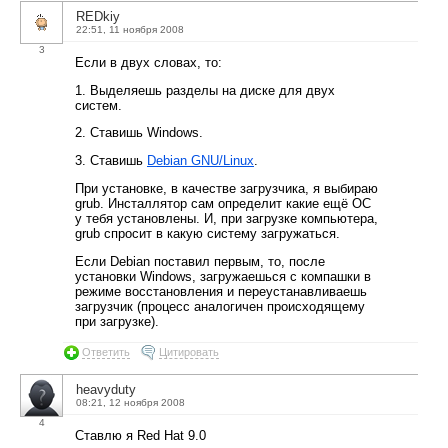
REDkiy
22:51, 11 ноября 2008
3
Если в двух словах, то:
1. Выделяешь разделы на диске для двух
систем.
2. Ставишь Windows.
3. Ставишь
Debian GNU/Linux
.
При установке, в качестве загрузчика, я выбираю
grub. Инсталлятор сам определит какие ещё ОС
у тебя установлены. И, при загрузке компьютера,
grub спросит в какую систему загружаться.
Если Debian поставил первым, то, после
установки Windows, загружаешься с компашки в
режиме восстановления и переустанавливаешь
загрузчик (процесс аналогичен происходящему
при загрузке).
Ответить
Цитировать
heavyduty
08:21, 12 ноября 2008
4
Ставлю я Red Hat 9.0