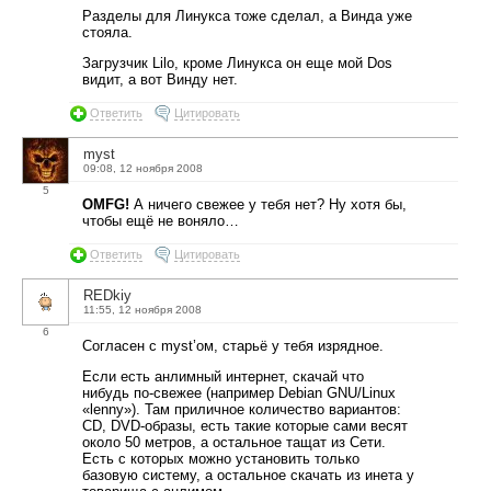
Разделы для Линукса тоже сделал, а Винда уже
стояла.
Загрузчик Lilo, кроме Линукса он еще мой Dos
видит, а вот Винду нет.
Ответить
Цитировать
myst
09:08, 12 ноября 2008
5
OMFG!
А ничего свежее у тебя нет? Ну хотя бы,
чтобы ещё не воняло…
Ответить
Цитировать
REDkiy
11:55, 12 ноября 2008
6
Согласен с myst’ом, старьё у тебя изрядное.
Если есть анлимный интернет, скачай что
нибудь по-свежее (например Debian GNU/Linux
«lenny»). Там приличное количество вариантов:
CD, DVD-образы, есть такие которые сами весят
около 50 метров, а остальное тащат из Сети.
Есть с которых можно установить только
базовую систему, а остальное скачать из инета у