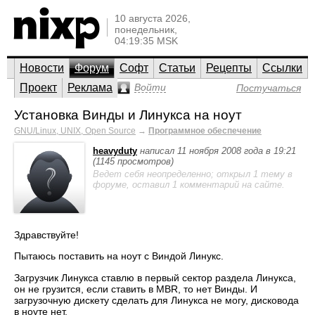
10 августа 2026,
понедельник,
04:19:35 MSK
Новости
Форум
Софт
Статьи
Рецепты
Ссылки
Проект
Реклама
Войти
Постучаться
Установка Винды и Линукса на ноут
GNU/Linux, UNIX, Open Source
→
Программное обеспечение
heavyduty
написал 11 ноября 2008 года в 19:21
(1145 просмотров)
Ведет себя неопределенно; открыл 1 тему в
форуме, оставил 1 комментарий на сайте.
Здравствуйте!
Пытаюсь поставить на ноут с Виндой Линукс.
Загрузчик Линукса ставлю в первый сектор раздела Линукса,
он не грузится, если ставить в MBR, то нет Винды. И
загрузочную дискету сделать для Линукса не могу, дисковода
в ноуте нет.