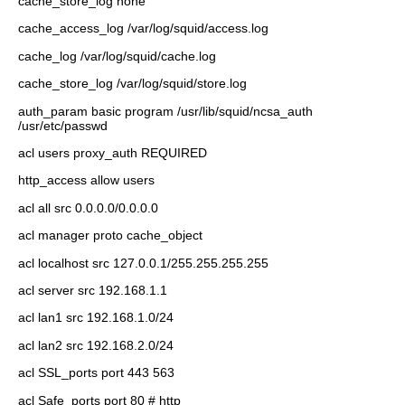
cache_store_log none
cache_access_log /var/log/squid/access.log
cache_log /var/log/squid/cache.log
cache_store_log /var/log/squid/store.log
auth_param basic program /usr/lib/squid/ncsa_auth
/usr/etc/passwd
acl users proxy_auth REQUIRED
http_access allow users
acl all src 0.0.0.0/0.0.0.0
acl manager proto cache_object
acl localhost src 127.0.0.1/255.255.255.255
acl server src 192.168.1.1
acl lan1 src 192.168.1.0/24
acl lan2 src 192.168.2.0/24
acl SSL_ports port 443 563
acl Safe_ports port 80 # http