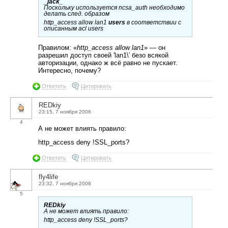
_jack_
Поскольку используется ncsa_auth необходимо
делать след. образом
http_access allow lan1
users
в соответствии с
описанным acl users
Правилом: «
http_access allow lan1
» — он
разрешил доступ своей 'lan1\′ безо всякой
авторизации, однако ж всё равно не пускает.
Интересно, почему?
Ответить
Цитировать
REDkiy
23:15, 7 ноября 2006
4
А не может влиять правило:
http_access deny !SSL_ports?
Ответить
Цитировать
fly4life
23:32, 7 ноября 2006
5
REDkiy
А не может влиять правило:
http_access deny !SSL_ports?