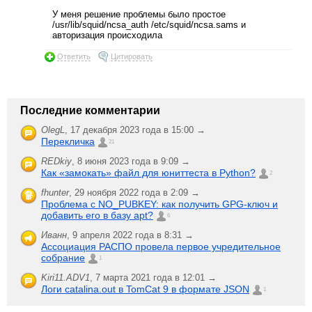
У меня решение проблемы было простое
/usr/lib/squid/ncsa_auth /etc/squid/ncsa.sams и
авторизация происходила
Ответить
Цитировать
Последние комментарии
OlegL
,
17 декабря 2023 года в 15:00 →
Перекличка
21
REDkiy
,
8 июня 2023 года в 9:09 →
Как «замокать» файл для юниттеста в Python?
2
fhunter
,
29 ноября 2022 года в 2:09 →
Проблема с NO_PUBKEY: как получить GPG-ключ и
добавить его в базу apt?
6
Иванн
,
9 апреля 2022 года в 8:31 →
Ассоциация РАСПО провела первое учредительное
собрание
1
Kiri11.ADV1
,
7 марта 2021 года в 12:01 →
Логи catalina.out в TomCat 9 в формате JSON
1