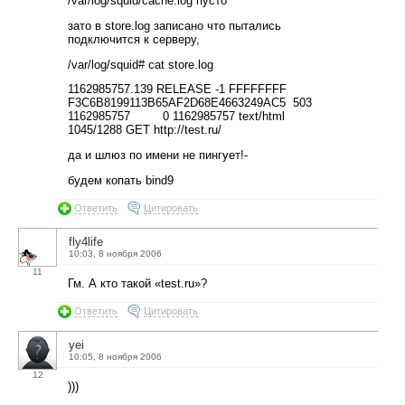
/var/log/squid/cache.log пусто
зато в store.log записано что пытались
подключится к серверу,
/var/log/squid# cat store.log
1162985757.139 RELEASE -1 FFFFFFFF
F3C6B8199113B65AF2D68E4663249AC5 503
1162985757 0 1162985757 text/html
1045/1288 GET http://test.ru/
да и шлюз по имени не пингует!-
будем копать bind9
Ответить
Цитировать
fly4life
10:03, 8 ноября 2006
11
Гм. А кто такой «test.ru»?
Ответить
Цитировать
yei
10:05, 8 ноября 2006
12
)))