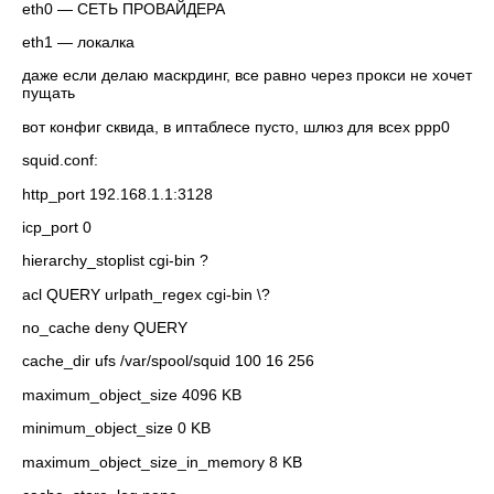
eth0 — СЕТЬ ПРОВАЙДЕРА
eth1 — локалка
даже если делаю маскрдинг, все равно через прокси не хочет
пущать
вот конфиг сквида, в иптаблесе пусто, шлюз для всех ppp0
squid.conf:
http_port 192.168.1.1:3128
icp_port 0
hierarchy_stoplist cgi-bin ?
acl QUERY urlpath_regex cgi-bin \?
no_cache deny QUERY
cache_dir ufs /var/spool/squid 100 16 256
maximum_object_size 4096 KB
minimum_object_size 0 KB
maximum_object_size_in_memory 8 KB