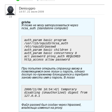
Denisxppro
14:57, 21 июля 2009
23
grisha
Я тоже не могу авторизоваться через
ncsa_auth. (standalone computer)
auth_param basic program 
/usr/lib/squid3/ncsa_auth 
/etc/squid3/passwd

auth_param basic children 1

auth_param basic concurrency 0

acl password proxy_auth REQUIRED

При попытке открыть страницу ввожу в
появляющемся окне логин и пароль, однако
доступ по-прежнему блокируется и требует
заново ввести имя и пароль. В логах
2008/11/06 16:54:42| temporary 
disabling (Unauthorized) digest from 
Файл passwd был создан через htpasswd,
владельца изменил на proxy.