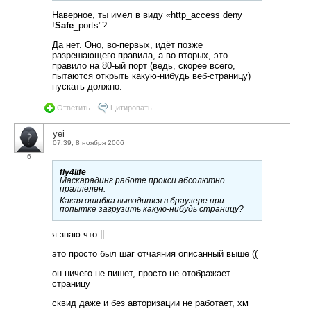
Наверное, ты имел в виду «http_access deny
!
Safe
_ports"?
Да нет. Оно, во-первых, идёт позже
разрешающего правила, а во-вторых, это
правило на 80-ый порт (ведь, скорее всего,
пытаются открыть какую-нибудь веб-страницу)
пускать должно.
Ответить
Цитировать
yei
07:39, 8 ноября 2006
6
fly4life
Маскарадинг работе прокси абсолютно
праллелен.
Какая ошибка выводится в браузере при
попытке загрузить какую-нибудь страницу?
я знаю что ||
это просто был шаг отчаяния описанный выше ((
он ничего не пишет, просто не отображает
страницу
сквид даже и без авторизации не работает, хм