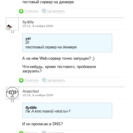
тестовый сервер на денвере
Ответить
Цитировать
fly4life
10:12, 8 ноября 2006
13
yei
)))
тестовый сервер на денвере
А на нём Web-сервер точно запущен? ;)
Что-нибудь, кроме тестового, пробовали
загрузить?
Ответить
Цитировать
Anarchist
10:16, 8 ноября 2006
14
fly4life
Гм. А кто такой «test.ru»?
И он прописан в DNS?