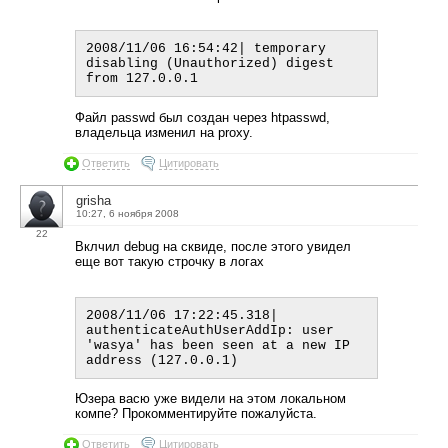
2008/11/06 16:54:42| temporary 
disabling (Unauthorized) digest 
Файл passwd был создан через htpasswd,
владельца изменил на proxy.
Ответить
Цитировать
grisha
10:27, 6 ноября 2008
22
Вклчил debug на сквиде, после этого увидел
еще вот такую строчку в логах
2008/11/06 17:22:45.318| 
authenticateAuthUserAddIp: user 
'wasya' has been seen at a new IP 
Юзера васю уже видели на этом локальном
компе? Прокомментируйте пожалуйста.
Ответить
Цитировать