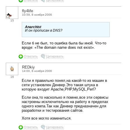
Ответить
Цитировать
fly4life
10:59, 8 ноября 2006
15
Anarchist
И он прописан в DNS?
Если б не был, то ошибка была бы иной. Что-то
вроде: «The domain name does not exist».
Ответить
Цитировать
REDkiy
14:00, 8 ноября 2006
16
Если я правильно понял,на какой-то из машин в
сети установлен Денвер.Это такая штука в
которую входит Apache,PHP,MySQL,Perl?
Если она,то насколько я помню,все эти сервисы
настроены исключительно на работу в пределах
одного компа.Так как Денвер предназначен для
разработки и тестирования сайтов.
Хотя все могло измениться.
Ответить
Цитировать