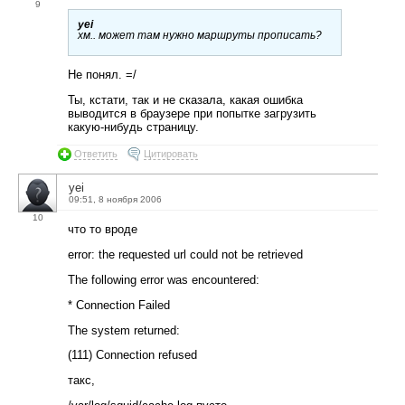
9
yei
хм.. может там нужно маршруты прописать?
Не понял. =/
Ты, кстати, так и не сказала, какая ошибка
выводится в браузере при попытке загрузить
какую-нибудь страницу.
Ответить
Цитировать
yei
09:51, 8 ноября 2006
10
что то вроде
error: the requested url could not be retrieved
The following error was encountered:
* Connection Failed
The system returned:
(111) Connection refused
такс,