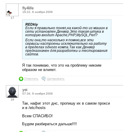
fly4life
16:22, 8 ноября 2006
17
REDkiy
Если я правильно понял,на какой-то из машин в
сети установлен Денвер.Это такая штука в
которую входит Apache,PHP,MySQL,Perl?
Если она,то насколько я помню,все эти
сервисы настроены исключительно на работу
в пределах одного компа.Так как Денвер
предназначен для разработки и тестирования
сайтов.
Я так понимаю, что это на проблему никоим
образом не влияет.
Ответить
Цитировать
yei
07:34, 9 ноября 2006
18
Так, нафиг этот днс, пропишу их в самом прокси
и в /etc/hosts
Всем СПАСИБО!
Будем разбираться дальше!!!!