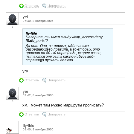
Ответить
Цитировать
yei
07:40, 8 ноября 2006
7
fly4life
Наверное, ты имел в виду «http_access deny
!
Safe
_ports"?
Да нет. Оно, во-первых, идёт позже
разрешающего правила, а во-вторых, это
правило на 80-ый порт (ведь, скорее всего,
пытаются открыть какую-нибудь веб-
страницу) пускать должно.
угу
Ответить
Цитировать
yei
07:42, 8 ноября 2006
8
хм.. может там нужно маршруты прописать?
Ответить
Цитировать
fly4life
08:40, 8 ноября 2006