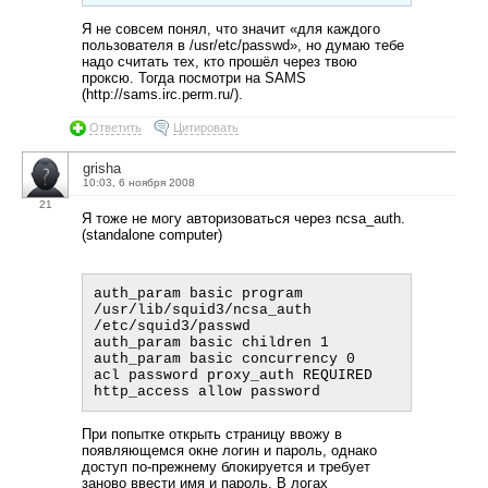
Я не совсем понял, что значит «для каждого
пользователя в /usr/etc/passwd», но думаю тебе
надо считать тех, кто прошёл через твою
проксю. Тогда посмотри на SAMS
(http://sams.irc.perm.ru/).
Ответить
Цитировать
grisha
10:03, 6 ноября 2008
21
Я тоже не могу авторизоваться через ncsa_auth.
(standalone computer)
auth_param basic program 
/usr/lib/squid3/ncsa_auth 
/etc/squid3/passwd

auth_param basic children 1

auth_param basic concurrency 0

acl password proxy_auth REQUIRED

При попытке открыть страницу ввожу в
появляющемся окне логин и пароль, однако
доступ по-прежнему блокируется и требует
заново ввести имя и пароль. В логах