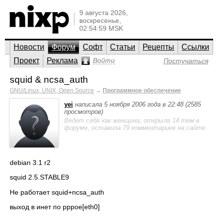
9 августа 2026,
воскресенье,
02:54:59 MSK
Новости
Форум
Софт
Статьи
Рецепты
Ссылки
Проект
Реклама
Войти
Постучаться
squid & ncsa_auth
GNU/Linux, UNIX, Open Source
→
Программное обеспечение
yei
написала 5 ноября 2006 года в 22:48 (2585
просмотров)
Ведет себя как женщина; открыла 14 тем в
форуме, оставила 79 комментариев на сайте.
debian 3.1 r2
squid 2.5.STABLE9
Не работает squid+ncsa_auth
выход в инет по pppoe[eth0]