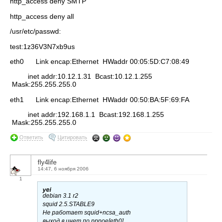
http_access deny SMTP
http_access deny all
/usr/etc/passwd:
test:1z36V3N7xb9us
eth0 Link encap:Ethernet HWaddr 00:05:5D:C7:08:49
inet addr:10.12.1.31 Bcast:10.12.1.255
Mask:255.255.255.0
eth1 Link encap:Ethernet HWaddr 00:50:BA:5F:69:FA
inet addr:192.168.1.1 Bcast:192.168.1.255
Mask:255.255.255.0
Ответить
Цитировать
fly4life
14:47, 6 ноября 2006
1
yei
debian 3.1 r2
squid 2.5.STABLE9
Не работает squid+ncsa_auth
выход в инет по pppoe[eth0]