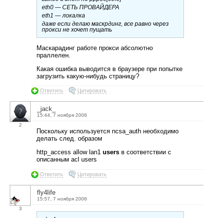
eth0 — СЕТЬ ПРОВАЙДЕРА
eth1 — локалка
даже если делаю маскрдинг, все равно через
прокси не хочет пущать
Маскарадинг работе прокси абсолютно
праллелен.
Какая ошибка выводится в браузере при попытке
загрузить какую-нибудь страницу?
Ответить
Цитировать
_jack_
15:44, 7 ноября 2006
2
Поскольку используется ncsa_auth необходимо
делать след. образом
http_access allow lan1
users
в соответствии с
описанным acl users
Ответить
Цитировать
fly4life
15:57, 7 ноября 2006
3