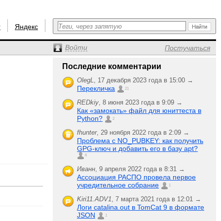
r
Яндекс
Войти
Постучаться
Последние комментарии
OlegL
,
17 декабря 2023 года в 15:00 →
Перекличка
21
REDkiy
,
8 июня 2023 года в 9:09 →
Как «замокать» файл для юниттеста в
Python?
2
fhunter
,
29 ноября 2022 года в 2:09 →
Проблема с NO_PUBKEY: как получить
GPG-ключ и добавить его в базу apt?
6
Иванн
,
9 апреля 2022 года в 8:31 →
Ассоциация РАСПО провела первое
учредительное собрание
1
Kiri11.ADV1
,
7 марта 2021 года в 12:01 →
Логи catalina.out в TomCat 9 в формате
JSON
1