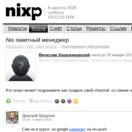
8 августа 2026,
суббота,
03:52:53 MSK
Новости
Форум
Софт
Статьи
Рецепты
Ссылки
Nix пакетный менеджер
GNU/Linux, UNIX, Open Source
→
Программное обеспечение
Вячеслав Хахалкиновский
написал 29 января 201
Ведет себя неопределенно; открыл 1 тему в фор
Кто юзал может подскажите как создать свой channel, со своим
Ответить
Цитировать
Дмитрий Шурупов
12:16, 1 марта 2013
1
Сам не в курсе, но google
намекает
на nix-push.