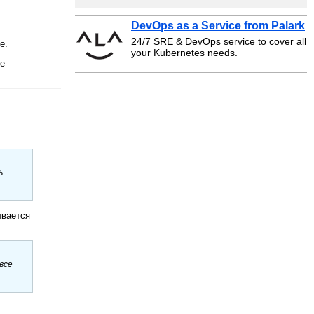
DevOps as a Service from Palark
24/7 SRE & DevOps service to cover all
е.
your Kubernetes needs.
се
ь
ывается
все