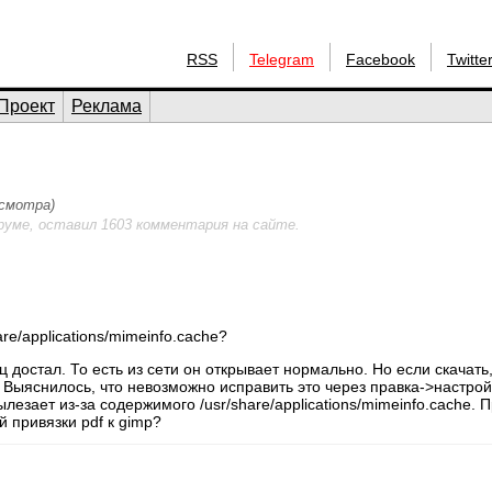
RSS
Telegram
Facebook
Twitte
Проект
Реклама
осмотра)
руме, оставил 1603 комментария на сайте.
e/applications/mimeinfo.cache?
 достал. То есть из сети он открывает нормально. Но если скачать
. Выяснилось, что невозможно исправить это через правка->настрой
зает из-за содержимого /usr/share/applications/mimeinfo.cache. П
й привязки pdf к gimp?