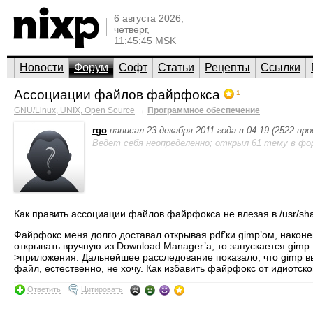
6 августа 2026,
четверг,
11:45:45 MSK
Новости
Форум
Софт
Статьи
Рецепты
Ссылки
Ассоциации файлов файрфокса
1
GNU/Linux, UNIX, Open Source
→
Программное обеспечение
rgo
написал 23 декабря 2011 года в 04:19 (2522 пр
Ведет себя неопределенно; открыл 61 тему в фо
Как править ассоциации файлов файрфокса не влезая в /usr/shar
Файрфокс меня долго доставал открывая pdf’ки gimp’ом, наконец
открывать вручную из Download Manager’а, то запускается gimp
>приложения. Дальнейшее расследование показало, что gimp выле
файл, естественно, не хочу. Как избавить файрфокс от идиотско
Ответить
Цитировать