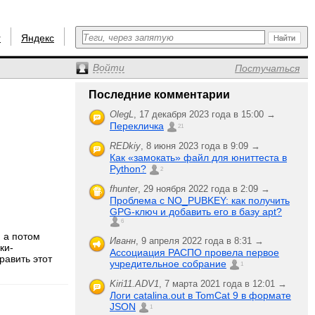
r
Яндекс
Войти
Постучаться
Последние комментарии
OlegL
,
17 декабря 2023 года в 15:00 →
Перекличка
21
REDkiy
,
8 июня 2023 года в 9:09 →
Как «замокать» файл для юниттеста в
Python?
2
fhunter
,
29 ноября 2022 года в 2:09 →
Проблема с NO_PUBKEY: как получить
GPG-ключ и добавить его в базу apt?
6
, а потом
Иванн
,
9 апреля 2022 года в 8:31 →
ки-
Ассоциация РАСПО провела первое
равить этот
учредительное собрание
1
Kiri11.ADV1
,
7 марта 2021 года в 12:01 →
Логи catalina.out в TomCat 9 в формате
JSON
1