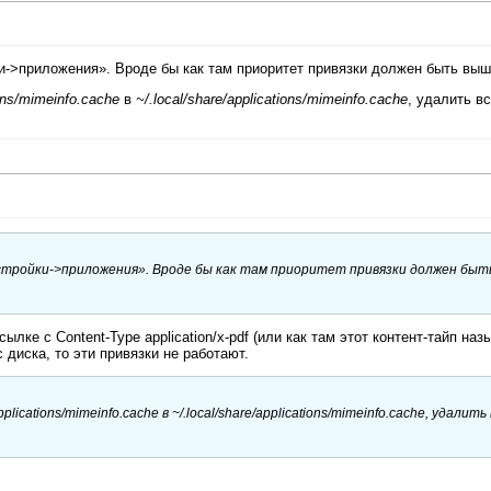
и->приложения». Вроде бы как там приоритет привязки должен быть выш
ions/mimeinfo.cache
в
~/.local/share/applicati
ons/mimeinfo.cache
, удалить в
астройки->приложения». Вроде бы как там приоритет привязки должен быт
лке с Content-Type application/x-pdf (или как там этот контент-тайп наз
 диска, то эти привязки не работают.
pplications/mimeinfo.cache
в
~/.local/share/applicati
ons/mimeinfo.cache
, удалить 