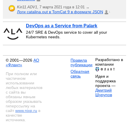
Kiri11.ADV1
,
7 марта 2021 года в 12:01 →
Логи catalina.out в TomCat 9 в формате JSON
1
DevOps as a Service from Palark
24/7 SRE & DevOps service to cover all your
Kubernetes needs.
Разработано в
© 2001—2026
АО
Правила
компании
«Флант»
публикации
Обратная
При полном или
связь
Идея и
частичном
поддержка
использовании
проекта —
любых материалов
Дмитрий
с сайта вы
Шурупов
обязаны явным
образом указывать
гиперссылку на
сайт
www.nixp.ru
в
качестве
источника.