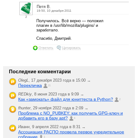
Петя В.
19:50, 10 декабря 2011
2
Получилось. Всё верно — положил
плагин в /usr/lib/mozilla/plugins/ и
заработало.
Спасибо, Дмитрий.
Ответить
Цитировать
Последние комментарии
OlegL
,
17 декабря 2023 года в 15:00 →
Перекличка
21
REDkiy
,
8 июня 2023 года в 9:09 →
Как «замокать» файл для юниттеста в Python?
2
fhunter
,
29 ноября 2022 года в 2:09 →
Проблема с NO_PUBKEY: как получить GPG-ключ и
добавить его в базу apt?
6
Иванн
,
9 апреля 2022 года в 8:31 →
Ассоциация РАСПО провела первое учредительное
собрание
1