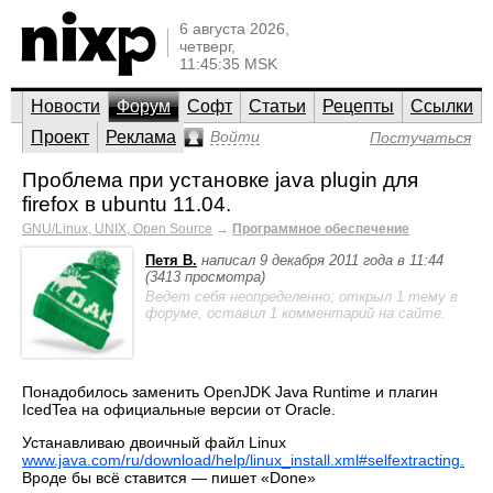
6 августа 2026,
четверг,
11:45:35 MSK
Новости
Форум
Софт
Статьи
Рецепты
Ссылки
Проект
Реклама
Войти
Постучаться
Проблема при установке java plugin для
firefox в ubuntu 11.04.
GNU/Linux, UNIX, Open Source
→
Программное обеспечение
Петя В.
написал 9 декабря 2011 года в 11:44
(3413 просмотра)
Ведет себя неопределенно; открыл 1 тему в
форуме, оставил 1 комментарий на сайте.
Понадобилось заменить OpenJDK Java Runtime и плагин
IcedTea на официальные версии от Oracle.
Устанавливаю двоичный файл Linux
www.java.com/ru/download/help/linux_install.xml#selfextracting.
Вроде бы всё ставится — пишет «Done»