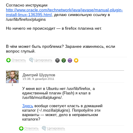
Согласно инструкции
http://www.oracle.com/technetwork/java/javase/manual-plugin-
install-linux-136395.html
, делаю символьную ссылку в
/usr/lib/firefox/plugins
Но ничего не происходит — в firefox плагина нет.
В чём может быть проблема? Заранее извиняюсь, если
вопрос глупый.
Ответить
Цитировать
Дмитрий Шурупов
15:38, 9 декабря 2011
1
У меня вот в Ubuntu нет /usr/lib/firefox, а
единственный плагин (Flash) я клал в
/usr/lib/mozilla/plugins/.
Здесь
вообще советуют класть в домашний
каталог (~/.mozilla/plugins). Попробуйте эти
варианты — может, дело в неправильном
каталоге?
Ответить
Цитировать