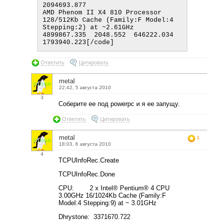
2094693.877

AMD Phenom II X4 810 Processor 
128/512Kb Cache (Family:F Model:4 
Stepping:2) at ~2.61GHz        
4899867.335  2048.552  646222.034  
Ответить
Цитировать
metal
22:42, 5 августа 2010
3
Соберите ее под powerpc и я ее запущу.
Ответить
Цитировать
metal
1
18:03, 6 августа 2010
4
TCPUInfoRec.Create
TCPUInfoRec.Done
CPU: 2 x Intel® Pentium® 4 CPU
3.00GHz 16/1024Kb Cache (Family:F
Model:4 Stepping:9) at ~ 3.01GHz
Dhrystone: 3371670.722