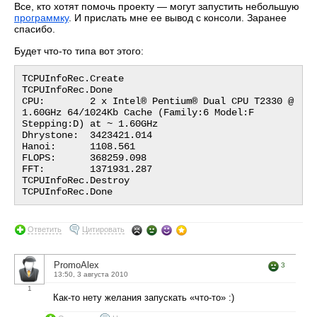
Все, кто хотят помочь проекту — могут запустить небольшую
программку
. И прислать мне ее вывод с консоли. Заранее
спасибо.
Будет что-то типа вот этого:
TCPUInfoRec.Create 

TCPUInfoRec.Done 

CPU:        2 x Intel® Pentium® Dual CPU T2330 @ 
1.60GHz 64/1024Kb Cache (Family:6 Model:F 
Stepping:D) at ~ 1.60GHz

Dhrystone:  3423421.014

Hanoi:      1108.561

FLOPS:      368259.098

FFT:        1371931.287

TCPUInfoRec.Destroy 

Ответить
Цитировать
PromoAlex
3
13:50, 3 августа 2010
1
Как-то нету желания запускать «что-то» :)