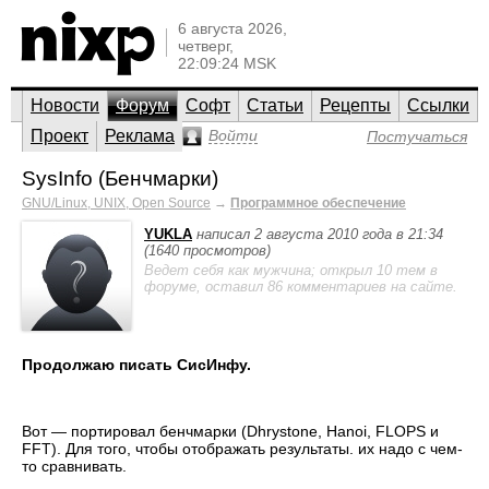
6 августа 2026,
четверг,
22:09:24 MSK
Новости
Форум
Софт
Статьи
Рецепты
Ссылки
Проект
Реклама
Войти
Постучаться
SysInfo (Бенчмарки)
GNU/Linux, UNIX, Open Source
→
Программное обеспечение
YUKLA
написал 2 августа 2010 года в 21:34
(1640 просмотров)
Ведет себя как мужчина; открыл 10 тем в
форуме, оставил 86 комментариев на сайте.
Продолжаю писать СисИнфу.
Вот — портировал бенчмарки (Dhrystone, Hanoi, FLOPS и
FFT). Для того, чтобы отображать результаты. их надо с чем-
то сравнивать.