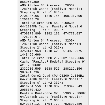
855957.350

AMD Athlon 64 Processor 2800+ 
128/512Kb Cache (Family:F Model:4 
Stepping:8) at ~1.84GHz         
2706937.651  1310.746  468731.800  
1253145.78

Intel Celeron CPU 550 2.00GHz 
64/1024Kb Cache (Family:6 Model:6 
Stepping:1) at ~1.99GHz         
4709079.809  1292.131  474770.037  
1724279.917

AMD Athlon 64 Processor 3200+ 
128/512Kb Cache (Family:F Model:F 
Stepping:2) at ~2.01GHz         
3250447.968  1518.425  513975.975  
1443456.666

Intel Celeron CPU 2.26GHz 16/256Kb 
Cache (Family:F Model:4 Stepping:9) 
at ~2.26GHz              
2332280.505  1038.526  288219.156  
987491.736

Intel Core2 Quad CPU Q8200 2.33GHz 
64/2048Kb Cache (Family:6 Model:7 
Stepping:A) at ~2.33GHz    
4616264.556  1678.832  719349.549  
2055370.430

Pentium Dual-Core CPU E5300 2.60GHz 
64/2048Kb Cache (Family:6 Model:7 
Stepping:A) at ~2.60GHz   
5240036.127  1794.779  752693.386  