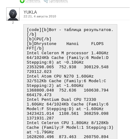
Ответить
Цитировать
YUKLA
22:21, 4 августа 2010
2
[code][b]Вот - таблица результатов.
[/b]

[b]CPU[/b]                                                                                             
[b]Dhrystone    Hanoi     FLOPS       
FFT[/b]

Intel Celeron M processor 1.40GHz 
64/1024Kb Cache (Family:6 Model:D 
Stepping:8) at ~0.10GHz     
2353298.065  752.938   308129.548  
720112.023

Intel Atom CPU N270 1.60GHz 
32/512Kb Cache (Family:6 Model:C 
Stepping:2) at ~1.60GHz            
1368800.048  752.636   160638.794  
664179.473

Intel Pentium Dual CPU T2330 
1.60GHz 64/1024Kb Cache (Family:6 
Model:F Stepping:D) at ~1.60GHz  
3423421.014  1108.561  368259.098  
1371931.287

Intel Celeron CPU 1.80GHz 8/128Kb 
Cache (Family:F Model:1 Stepping:3) 
at ~1.79GHz               
1628260.496  873.463   260750.894  