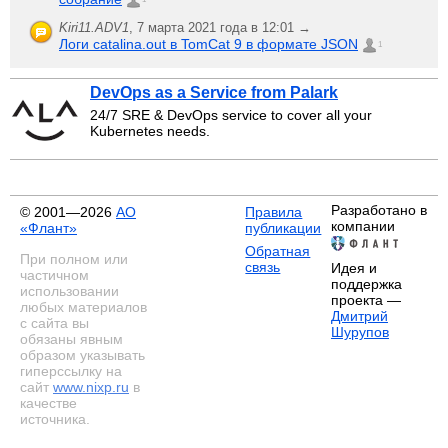
Kiri11.ADV1
,
7 марта 2021 года в 12:01 →
Логи catalina.out в TomCat 9 в формате JSON
1
DevOps as a Service from Palark
24/7 SRE & DevOps service to cover all your
Kubernetes needs.
Разработано в
© 2001—2026
АО
Правила
компании
«Флант»
публикации
Обратная
При полном или
связь
Идея и
частичном
поддержка
использовании
проекта —
любых материалов
Дмитрий
с сайта вы
Шурупов
обязаны явным
образом указывать
гиперссылку на
сайт
www.nixp.ru
в
качестве
источника.