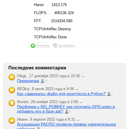
Hanoi: 1413.175
FLOPS: 400136.324
FFT: 1514334.590
TCPUInfoRec.Destroy
TCPUInfoRec.Done
Ответить
Цитировать
Последние комментарии
OlegL
,
17 декабря 2023 года в 15:00 →
Перекличка
21
REDkiy
,
8 июня 2023 года в 9:09 →
Как «замокать» файл для юниттеста в Python?
2
fhunter
,
29 ноября 2022 года в 2:09 →
Проблема с NO_PUBKEY: как получить GPG-ключ и
добавить его в базу apt?
6
Иванн
,
9 апреля 2022 года в 8:31 →
Ассоциация РАСПО провела первое учредительное
собрание
1