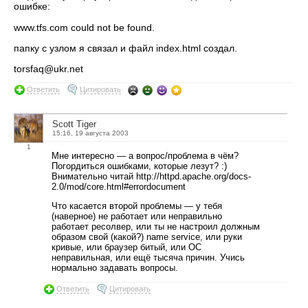
ошибке:
www.tfs.com could not be found.
папку с узлом я связал и файл index.html создал.
torsfaq@ukr.net
Ответить
Цитировать
Scott Tiger
15:16, 19 августа 2003
1
Мне интересно — а вопрос/проблема в чём?
Погордиться ошибками, которые лезут? :)
Внимательно читай http://httpd.apache.org/docs-
2.0/mod/core.html#errordocument
Что касается второй проблемы — у тебя
(наверное) не работает или неправильно
работает ресолвер, или ты не настроил должным
образом свой (какой?) name service, или руки
кривые, или браузер битый, или ОС
неправильная, или ещё тысяча причин. Учись
нормально задавать вопросы.
Ответить
Цитировать