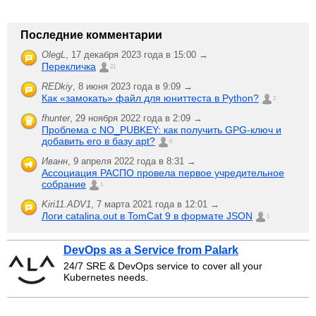
Последние комментарии
OlegL
,
17 декабря 2023 года в 15:00 →
Перекличка
21
REDkiy
,
8 июня 2023 года в 9:09 →
Как «замокать» файл для юниттеста в Python?
2
fhunter
,
29 ноября 2022 года в 2:09 →
Проблема с NO_PUBKEY: как получить GPG-ключ и
добавить его в базу apt?
6
Иванн
,
9 апреля 2022 года в 8:31 →
Ассоциация РАСПО провела первое учредительное
собрание
1
Kiri11.ADV1
,
7 марта 2021 года в 12:01 →
Логи catalina.out в TomCat 9 в формате JSON
1
DevOps as a Service from Palark
24/7 SRE & DevOps service to cover all your
Kubernetes needs.