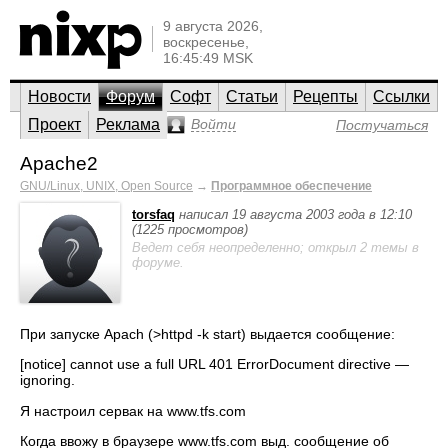
9 августа 2026,
воскресенье,
16:45:49 MSK
Новости
Форум
Софт
Статьи
Рецепты
Ссылки
Проект
Реклама
Войти
Постучаться
Apache2
GNU/Linux, UNIX, Open Source
→
Программное обеспечение
torsfaq
написал 19 августа 2003 года в 12:10
(1225 просмотров)
Ведет себя неопределенно; открыл 2 темы в
форуме.
При запуске Apach (>httpd -k start) выдается сообщение:
[notice] cannot use a full URL 401 ErrorDocument directive —
ignoring.
Я настроил сервак на www.tfs.com
Когда ввожу в браузере www.tfs.com выд. сообщение об