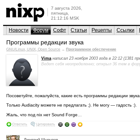
7 августа 2026,
пятница,
21:12:16 MSK
Новости
Форум
Софт
Статьи
Рецепты
Ссылки
Программы редакции звука
GNU/Linux, UNIX, Open Source
→
Программное обеспечение
Vima
написал 23 ноября 2003 года в 22:12 (1381 п
Ведет себя неопределенно; открыл 36 тем в фор
Посоветуйте, пожалуйста, какие есть программы редакции звука 
Только Audiacity можете не предлагать ;). Не могу — гадость :).
Жаль, что под nix нет Sound Forge…
Ответить
Цитировать
Дмитрий Шурупов