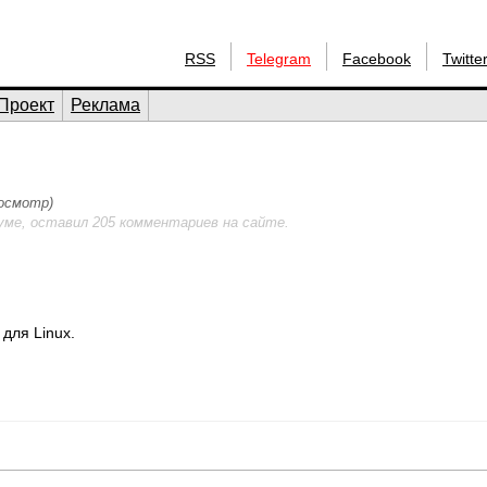
RSS
Telegram
Facebook
Twitte
Проект
Реклама
росмотр)
уме, оставил 205 комментариев на сайте.
для Linux.