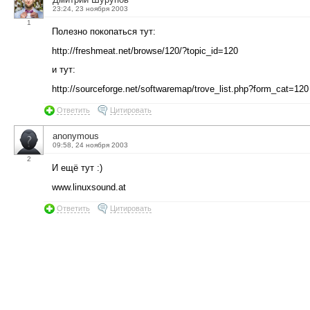
23:24, 23 ноября 2003
1
Полезно покопаться тут:
http://freshmeat.net/browse/120/?topic_id=120
и тут:
http://sourceforge.net/softwaremap/trove_list.php?form_cat=120
Ответить
Цитировать
anonymous
09:58, 24 ноября 2003
2
И ещё тут :)
www.linuxsound.at
Ответить
Цитировать