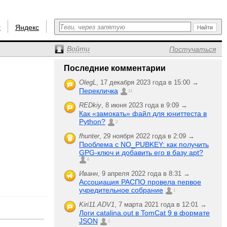
r
Яндекс
Войти
Постучаться
Последние комментарии
OlegL
,
17 декабря 2023 года в 15:00 →
Перекличка
21
REDkiy
,
8 июня 2023 года в 9:09 →
Как «замокать» файл для юниттеста в
Python?
2
fhunter
,
29 ноября 2022 года в 2:09 →
Проблема с NO_PUBKEY: как получить
GPG-ключ и добавить его в базу apt?
6
Иванн
,
9 апреля 2022 года в 8:31 →
Ассоциация РАСПО провела первое
учредительное собрание
1
Kiri11.ADV1
,
7 марта 2021 года в 12:01 →
Логи catalina.out в TomCat 9 в формате
JSON
1