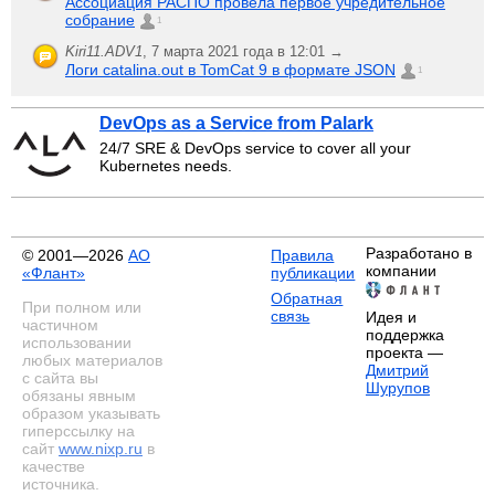
Ассоциация РАСПО провела первое учредительное
собрание
1
Kiri11.ADV1
,
7 марта 2021 года в 12:01 →
Логи catalina.out в TomCat 9 в формате JSON
1
DevOps as a Service from Palark
24/7 SRE & DevOps service to cover all your
Kubernetes needs.
Разработано в
© 2001—2026
АО
Правила
компании
«Флант»
публикации
Обратная
При полном или
связь
Идея и
частичном
поддержка
использовании
проекта —
любых материалов
Дмитрий
с сайта вы
Шурупов
обязаны явным
образом указывать
гиперссылку на
сайт
www.nixp.ru
в
качестве
источника.