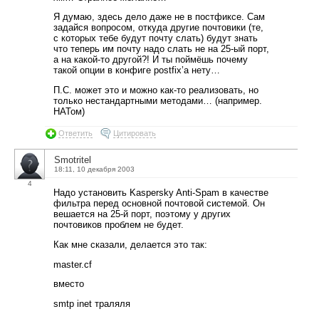
Я думаю, здесь дело даже не в постфиксе. Сам
задайся вопросом, откуда другие почтовики (те,
с которых тебе будут почту слать) будут знать
что теперь им почту надо слать не на 25-ый порт,
а на какой-то другой?! И ты поймёшь почему
такой опции в конфиге postfix’а нету…
П.С. может это и можно как-то реализовать, но
только нестандартными методами… (например.
НАТом)
Ответить
Цитировать
Smotritel
18:11, 10 декабря 2003
4
Надо установить Kaspersky Anti-Spam в качестве
фильтра перед основной почтовой системой. Он
вешается на 25-й порт, поэтому у других
почтовиков проблем не будет.
Как мне сказали, делается это так:
master.cf
вместо
smtp inet траляля