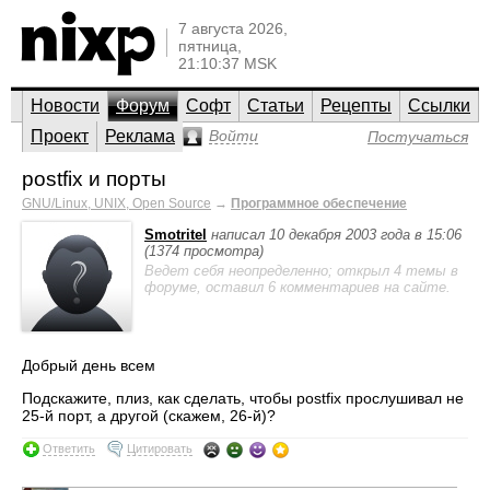
7 августа 2026,
пятница,
21:10:37 MSK
Новости
Форум
Софт
Статьи
Рецепты
Ссылки
Проект
Реклама
Войти
Постучаться
postfix и порты
GNU/Linux, UNIX, Open Source
→
Программное обеспечение
Smotritel
написал 10 декабря 2003 года в 15:06
(1374 просмотра)
Ведет себя неопределенно; открыл 4 темы в
форуме, оставил 6 комментариев на сайте.
Добрый день всем
Подскажите, плиз, как сделать, чтобы postfix прослушивал не
25-й порт, а другой (скажем, 26-й)?
Ответить
Цитировать