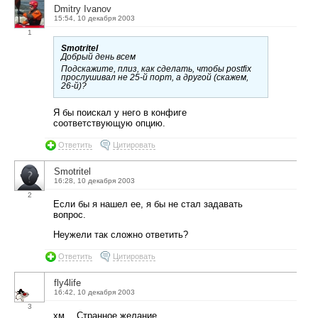
Dmitry Ivanov
15:54, 10 декабря 2003
1
Smotritel
Добрый день всем
Подскажите, плиз, как сделать, чтобы postfix
прослушивал не 25-й порт, а другой (скажем,
26-й)?
Я бы поискал у него в конфиге
соответствующую опцию.
Ответить
Цитировать
Smotritel
16:28, 10 декабря 2003
2
Если бы я нашел ее, я бы не стал задавать
вопрос.
Неужели так сложно ответить?
Ответить
Цитировать
fly4life
16:42, 10 декабря 2003
3
хм… Странное желание…