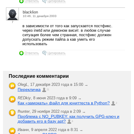
Ответить
Цитировать
blacklion
10:46, 11 декабря 2003
7
в зависимости от того как запускается постфикс.
через inetd или демоном висит. в любом случае
ситуация более чем странная, постфикс должен
допускать режим пайпа а кав уметь его
использовать
Ответить
Цитировать
Последние комментарии
OlegL
,
17 декабря 2023 года в 15:00 →
Перекличка
21
REDkiy
,
8 июня 2023 года в 9:09 →
Как «замокать» файл для юниттеста в Python?
2
fhunter
,
29 ноября 2022 года в 2:09 →
Проблема с NO_PUBKEY: как получить GPG-ключ и
добавить его в базу apt?
6
Иванн
,
9 апреля 2022 года в 8:31 →