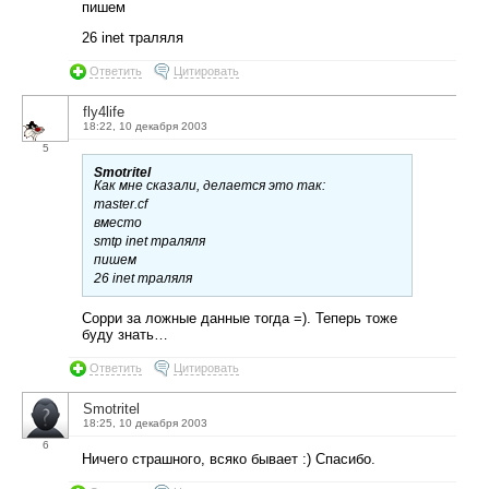
пишем
26 inet траляля
Ответить
Цитировать
fly4life
18:22, 10 декабря 2003
5
Smotritel
Как мне сказали, делается это так:
master.cf
вместо
smtp inet траляля
пишем
26 inet траляля
Сорри за ложные данные тогда =). Теперь тоже
буду знать…
Ответить
Цитировать
Smotritel
18:25, 10 декабря 2003
6
Ничего страшного, всяко бывает :) Спасибо.