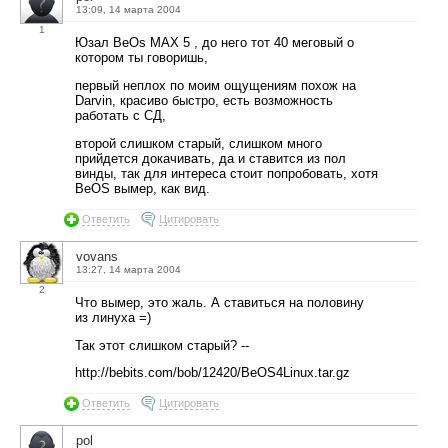
13:09, 14 марта 2004
1
Юзал BeOs MAX 5 , до него тот 40 меговый о
котором ты говоришь,
первый неплох по моим ощущениям похож на
Darvin, красиво быстро, есть возможность
работать с СД,
второй слишком старый, слишком много
прийдется докачивать, да и ставится из пол
винды, так для интереса стоит попробовать, хотя
BeOS вымер, как вид.
Ответить
Цитировать
vovans
13:27, 14 марта 2004
2
Что вымер, это жаль. А ставиться на половину
из линуха =)
Так этот слишком старый? --
http://bebits.com/bob/12420/BeOS4Linux.tar.gz
Ответить
Цитировать
pol