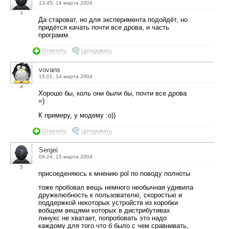
13:45, 14 марта 2004
3
Да староват, но для эксперимента подойдёт, но
придётся качать почти все дрова, и часть
программ.
Ответить
Цитировать
vovans
15:01, 14 марта 2004
4
Хорошо бы, коль они были бы, почти все дрова
=)
К примеру, у модему :о))
Ответить
Цитировать
Sergei
09:24, 15 марта 2004
5
присоеденяюсь к мнению pol по поводу полноты
тоже пробовал вещь немного необычная удивила
дружелюбность к пользователю, скоростью и
поддержкой некоторых устройств из коробки
вобщем вещями которых в дистрибутивах
линукс не хватает, попробовать это надо
каждому для того что б было с чем сравнивать,