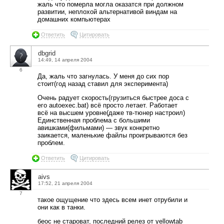
жаль что померла могла оказатся при должном
развитии, неплохой альтернативой виндам на
домашних компьютерах
Ответить
Цитировать
dbgrid
14:49, 14 апреля 2004
6
Да, жаль что загнулась. У меня до сих пор
стоит(год назад ставил для эксперимента)
Очень радует скорость(грузиться быстрее доса с
его autoexec.bat) всё просто летает. Работает
всё на высшем уровне(даже тв-тюнер настроил)
Единственная проблема с большими
авишками(фильмами) — звук конкретно
заикается, маленькие файлы проигрываются без
проблем.
Ответить
Цитировать
aivs
17:52, 21 апреля 2004
7
такое ощущение что здесь всем инет отрубили и
они как в танки.
беос не староват, последний релез от yellowtab