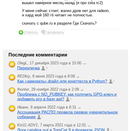
вышел наверное месяц назад (я про zeta rc2)
У меня сейчас стоит, жалко дров нет для radeon,
и хард мой 160 гб читает не полностью.
скачать с qube.ru в разделе Где Скачать?
Ответить
Цитировать
Последние комментарии
OlegL
,
17 декабря 2023 года в 15:00 →
Перекличка
21
REDkiy
,
8 июня 2023 года в 9:09 →
Как «замокать» файл для юниттеста в Python?
2
fhunter
,
29 ноября 2022 года в 2:09 →
Проблема с NO_PUBKEY: как получить GPG-ключ и
добавить его в базу apt?
6
Иванн
,
9 апреля 2022 года в 8:31 →
Ассоциация РАСПО провела первое учредительное
собрание
1
Kiri11.ADV1
,
7 марта 2021 года в 12:01 →
Логи catalina.out в TomCat 9 в формате JSON
1