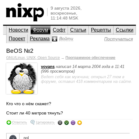
9 августа 2026,
воскресенье,
11:14:48 MSK
Новости
Форум
Софт
Статьи
Рецепты
Ссылки
Проект
Реклама
Войти
Постучаться
BeOS №2
GNU/Linux, UNIX, Open Source
→
Программное обеспечение
vovans
написал 14 марта 2004 года в 11:41
(996 просмотров)
Ведет себя как мужчина; открыл 27 тем в
форуме, оставил 418 комментариев на сайте.
Кто что о нём скажет?
Стоит ли 40 метров тянуть?
Ответить
Цитировать
pol