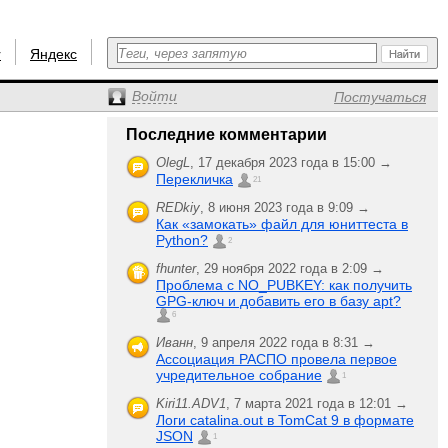
r
Яндекс
Войти
Постучаться
Последние комментарии
OlegL
,
17 декабря 2023 года в 15:00 →
Перекличка
21
REDkiy
,
8 июня 2023 года в 9:09 →
Как «замокать» файл для юниттеста в
Python?
2
fhunter
,
29 ноября 2022 года в 2:09 →
Проблема с NO_PUBKEY: как получить
GPG-ключ и добавить его в базу apt?
6
Иванн
,
9 апреля 2022 года в 8:31 →
Ассоциация РАСПО провела первое
учредительное собрание
1
Kiri11.ADV1
,
7 марта 2021 года в 12:01 →
Логи catalina.out в TomCat 9 в формате
JSON
1