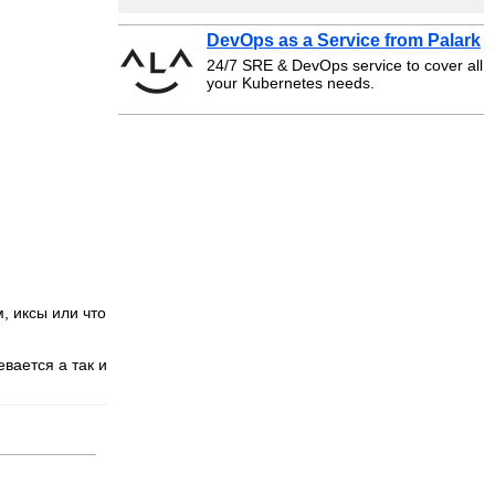
DevOps as a Service from Palark
24/7 SRE & DevOps service to cover all
your Kubernetes needs.
, иксы или что
вается а так и