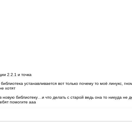
ии 2.2.1 и точка
библиотека устанавливается вот только почему то моё линукс, гном
не хотят
в новую библиотеку…и что делать с старой ведь она то никуда не де
ебят помогите ааа