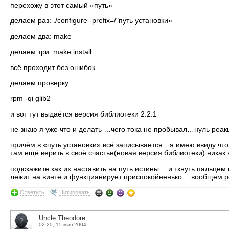
перехожу в этот самый «путь»
делаем раз: ./configure -prefix=/"путь установки»
делаем два: make
делаем три: make install
всё проходит без ошибок….
делаем проверку
rpm -qi glib2
и вот тут выдаётся версия библиотеки 2.2.1
не знаю я уже что и делать …чего тока не пробывал…нуль реакц
причём в «путь установки» всё записывается…я имею ввиду что 
там ещё верить в своё счастье(новая версия библиотеки) никак 
подскажите как их наставить на путь истины….и ткнуть пальцем 
лежит на винте и функцианирует приспокойненько….вообщем р
Ответить
Цитировать
Uncle Theodore
02:20, 15 мая 2004