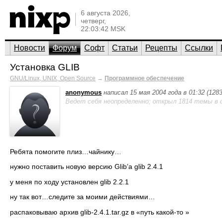
6 августа 2026,
четверг,
22:03:42 MSK
Новости
Форум
Софт
Статьи
Рецепты
Ссылки
Установка GLIB
GNU/Linux, UNIX, Open Source
→
Программное обеспечение
anonymous
написал 15 мая 2004 года в 01:32 (12
Ведет себя неопределенно; открыл 1814 темы в 
Ребята помогите плиз…чайнику…
нужно поставить новую версию Glib’a glib 2.4.1
у меня по ходу установлен glib 2.2.1
ну так вот…следите за моими действиями…
распаковываю архив glib-2.4.1.tar.gz в «путь какой-то »