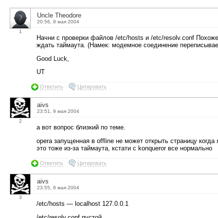
Uncle Theodore
20:56, 9 мая 2004
1
Начни с проверки файлов /etc/hosts и /etc/resolv.conf Похо
ждать таймаута. (Намек: модемное соединение переписывает 
Good Luck,
UT
Ответить
Цитировать
aivs
23:51, 9 мая 2004
2
а вот вопрос близкий по теме.
opera запущенная в offline не может открыть страницу когда 
это тоже из-за таймаута, кстати с konqueror все нормально
Ответить
Цитировать
aivs
23:55, 9 мая 2004
3
/etc/hosts — localhost 127.0.0.1
/etc/resolv.conf пустой