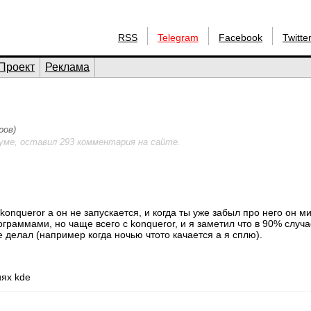
RSS
Telegram
Facebook
Twitte
Проект
Реклама
ров)
уме, оставил 293 комментария на сайте.
onqueror а он не запускается, и когда ты уже забыл про него он ми
граммами, но чаще всего с konqueror, и я заметил что в 90% случа
е делал (например когда ночью чтото качается а я сплю).
иях kde