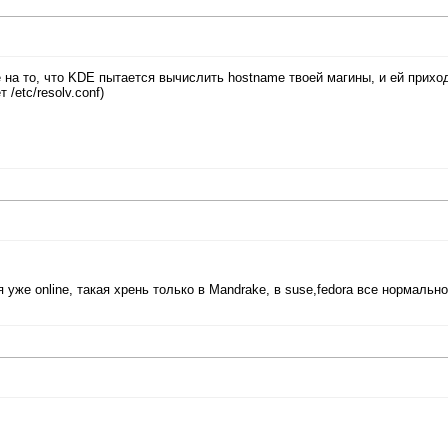
же на то, что KDE пытается вычислить hostname твоей магины, и ей прихо
/etc/resolv.conf)
я уже online, такая хрень только в Mandrake, в suse,fedora все нормальн