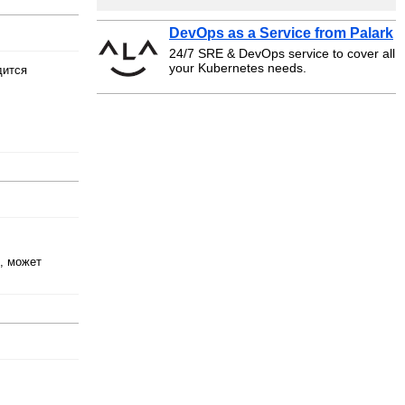
DevOps as a Service from Palark
24/7 SRE & DevOps service to cover all
your Kubernetes needs.
дится
о, может