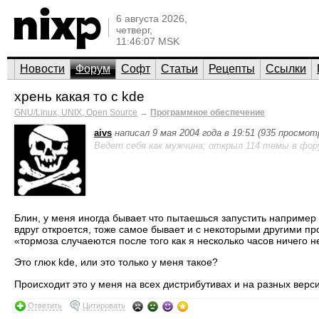
6 августа 2026,
четверг,
11:46:07 MSK
Новости
Форум
Софт
Статьи
Рецепты
Ссылки
хрень какая то с kde
GNU/Linux, UNIX, Open Source
→
Программное обеспечение
aivs
написал 9 мая 2004 года в 19:51 (935 просмот
Ведет себя как мужчина; открыл 114 темы в фор
Блин, у меня иногда бывает что пытаешься запустить например k
вдруг откроется, тоже самое бывает и с некоторыми другими про
«тормоза случаеются после того как я несколько часов ничего н
Это глюк kde, или это только у меня такое?
Происходит это у меня на всех дистрибутивах и на разных верс
Ответить
Цитировать