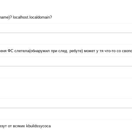
ame)? localhost.localdomain?
меня ФС слетела(обнаружил при след. ребуте) может у тя что-то со своп
зут от всяких kbuildssycoca