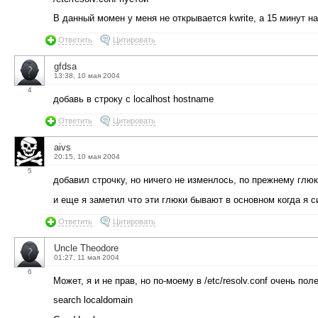
В данный момен у меня не открывается kwrite, а 15 минут 
Ответить
Цитировать
gfdsa
13:38, 10 мая 2004
4
добавь в строку с localhost hostname
Ответить
Цитировать
aivs
20:15, 10 мая 2004
5
добавил строчку, но ничего не изменлось, по прежнему глюк
и еще я заметил что эти глюки бывают в основном когда я с
Ответить
Цитировать
Uncle Theodore
01:27, 11 мая 2004
6
Может, я и не прав, но по-моему в /etc/resolv.conf очень по
search localdomain