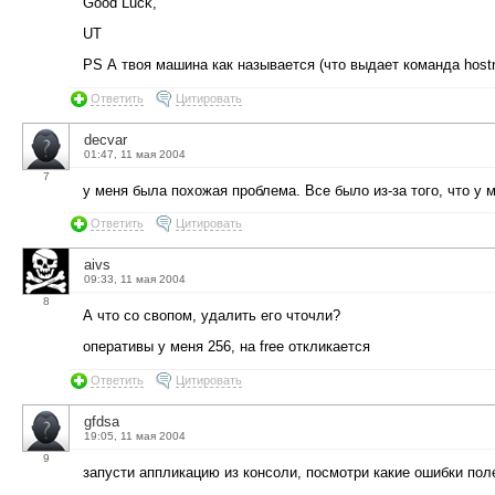
Good Luck,
UT
PS А твоя машина как называется (что выдает команда hostn
Ответить
Цитировать
decvar
01:47, 11 мая 2004
7
у меня была похожая проблема. Все было из-за того, что у 
Ответить
Цитировать
aivs
09:33, 11 мая 2004
8
А что со свопом, удалить его чточли?
оперативы у меня 256, на free откликается
Ответить
Цитировать
gfdsa
19:05, 11 мая 2004
9
запусти аппликацию из консоли, посмотри какие ошибки поле