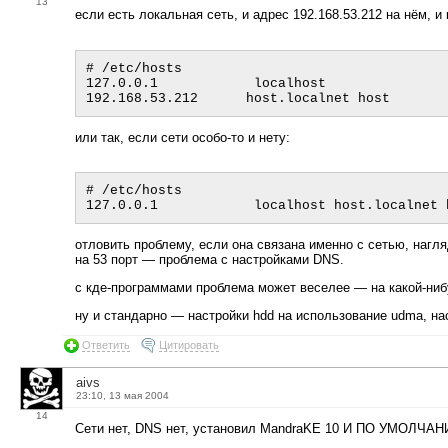
13
если есть локальная сеть, и адрес 192.168.53.212 на нём, и к
# /etc/hosts

127.0.0.1            localhost

или так, если сети особо-то и нету:
# /etc/hosts

отловить проблему, если она связана именно с сетью, нагля
на 53 порт — проблема с настройками DNS.
с кде-программами проблема может веселее — на какой-нибу
ну и стандарно — настройки hdd на использование udma, н
Ответить
Цитировать
aivs
23:10, 13 мая 2004
14
Сети нет, DNS нет, установил MandraKE 10 И ПО УМОЛ