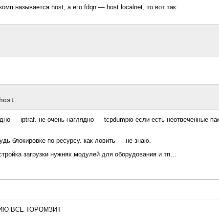
омп называется host, а его fdqn — host.localnet, то вот так:
дно — iptraf. не очень наглядно — tcpdumpю если есть неотвеченные пак
дь блокировке по ресурсу. как ловить — не знаю.
астройка загрузки нужнях модулей для оборудования и тп…
ЧАНИЮ ВСЕ ТОРОМЗИТ