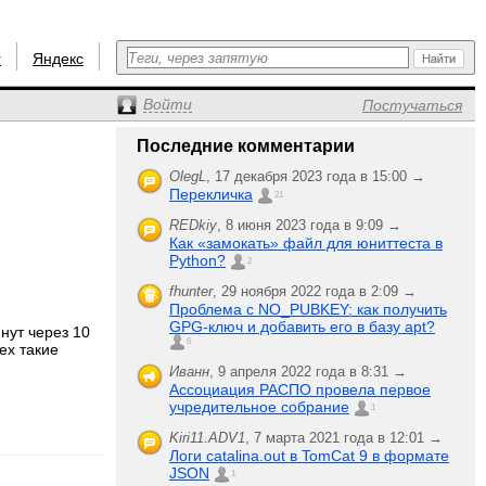
r
Яндекс
Войти
Постучаться
Последние комментарии
OlegL
,
17 декабря 2023 года в 15:00 →
Перекличка
21
REDkiy
,
8 июня 2023 года в 9:09 →
Как «замокать» файл для юниттеста в
Python?
2
fhunter
,
29 ноября 2022 года в 2:09 →
Проблема с NO_PUBKEY: как получить
GPG-ключ и добавить его в базу apt?
нут через 10
6
ех такие
Иванн
,
9 апреля 2022 года в 8:31 →
Ассоциация РАСПО провела первое
учредительное собрание
1
Kiri11.ADV1
,
7 марта 2021 года в 12:01 →
Логи catalina.out в TomCat 9 в формате
JSON
1