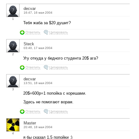
decvar
16:47, 16 мая 2004
1
Тебя жаба за $20 душит?
Ответить
Цитировать
Steck
03:40, 17 мая 2004
2
Угу откуда у бедного студента 20$ ага?
Ответить
Цитировать
decvar
13:51, 18 мая 2004
3
20$=600p=1 попойка с корешами.
Здесь не помогают ворам.
Ответить
Цитировать
Master
20:48, 18 мая 2004
4
я бы сказал 1,5 попойки :)