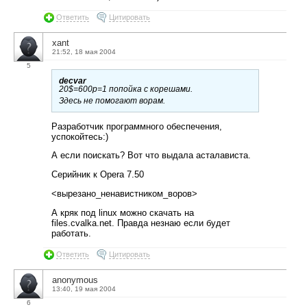
Ответить
Цитировать
xant
21:52, 18 мая 2004
5
decvar
20$=600p=1 попойка с корешами.
Здесь не помогают ворам.
Разработчик программного обеспечения,
успокойтесь:)
А если поискать? Вот что выдала асталависта.
Серийник к Opera 7.50
<вырезано_ненавистником_воров>
А кряк под linux можно скачать на
files.cvalka.net. Правда незнаю если будет
работать.
Ответить
Цитировать
anonymous
13:40, 19 мая 2004
6