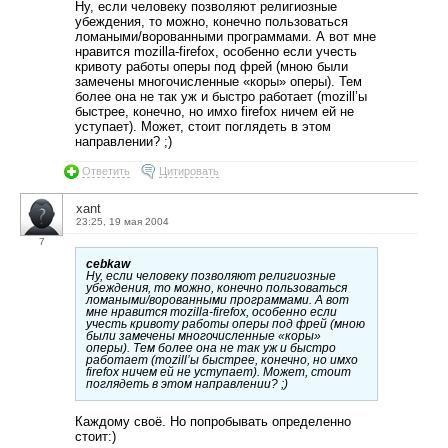
Ну, если человеку позволяют религиозные
убеждения, то можно, конечно пользоваться
ломаными/ворованными программами. А вот мне
нравится mozilla-firefox, особенно если учесть
кривоту работы оперы под фрей (мною были
замечены многочисленные «коры» оперы). Тем
более она не так уж и быстро работает (mozill’ы
быстрее, конечно, но имхо firefox ничем ей не
уступает). Может, стоит поглядеть в этом
направлении? ;)
Ответить
Цитировать
xant
23:25, 19 мая 2004
7
cebkaw
Ну, если человеку позволяют религиозные
убеждения, то можно, конечно пользоваться
ломаными/ворованными программами. А вот
мне нравится mozilla-firefox, особенно если
учесть кривоту работы оперы под фрей (мною
были замечены многочисленные «коры»
оперы). Тем более она не так уж и быстро
работает (mozill’ы быстрее, конечно, но имхо
firefox ничем ей не уступает). Может, стоит
поглядеть в этом направлении? ;)
Каждому своё. Но попробывать определенно
стоит:)