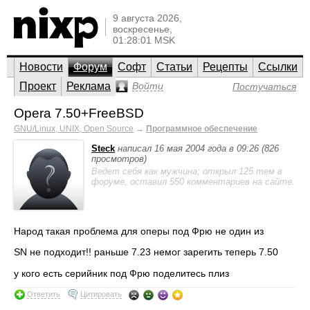
9 августа 2026,
воскресенье,
01:28:01 MSK
Новости
Форум
Софт
Статьи
Рецепты
Ссылки
Проект
Реклама
Войти
Постучаться
Opera 7.50+FreeBSD
GNU/Linux, UNIX, Open Source
→
Программное обеспечение
Steck
написал 16 мая 2004 года в 09:26 (826
просмотров)
Ведет себя как мужчина; открыл 125 тем в
форуме, оставил 550 комментариев на сайте.
Народ такая проблема для оперы под Фрю не один из
SN не подходит!! раньше 7.23 немог зарегить теперь 7.50
у кого есть серийник под Фрю поделитесь плиз
Ответить
Цитировать