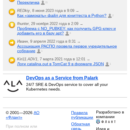
Перекличка
21
REDkiy
,
8 июня 2023 года в 9:09 →
Как «замокать» файл для юниттеста в Python?
2
fhunter
,
29 ноября 2022 года в 2:09 →
Проблема с NO_PUBKEY: как получить GPG-ключ и
добавить его в базу apt?
6
Иванн
,
9 апреля 2022 года в 8:31 →
Ассоциация РАСПО провела первое учредительное
собрание
1
Kiri11.ADV1
,
7 марта 2021 года в 12:01 →
Логи catalina.out в TomCat 9 в формате JSON
1
DevOps as a Service from Palark
24/7 SRE & DevOps service to cover all your
Kubernetes needs.
Разработано в
© 2001—2026
АО
Правила
компании
«Флант»
публикации
Обратная
При полном или
связь
Идея и