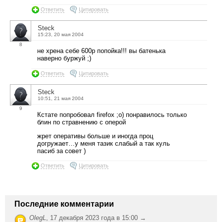
Ответить
Цитировать
Steck
15:23, 20 мая 2004
8
не хрена себе 600р попойка!!! вы батенька
наверно буржуй ;)
Ответить
Цитировать
Steck
10:51, 21 мая 2004
9
Кстате попробовал firefox ;o) понравилось только
блин по стравнению с оперой
жрет оперативы больше и иногда проц
догружает…у меня тазик слабый а так куль
пасиб за совет )
Ответить
Цитировать
Последние комментарии
OlegL
,
17 декабря 2023 года в 15:00 →