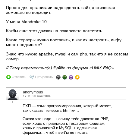
Просто для организаии надо сделать сайт, а стическая
хомепаге не подходит.
У меня Mandrake 10
Какбы еще этот движок на локалхосте потестить.
Какие серверы нужно поставить, и как их настроить, инфу
может подкинете?
Знаю что нужно apache, mysql и сам php, так что я не совсем
ламер.
// Тему переместил(а) fly4life из форума «UNIX FAQ».
Ответить
Цитировать
anonymous
17:11, 20 мая 2004
1
ПХП — язык программирования, который может,
так сказать, генерить html’ки…
Скажи что надо… напишу тебе движок на PHP,
если хошь с привязкой к текстовым файлам,
хошь с привязкой к MySQL + админская
формочка… чтоб insert’ы не писать