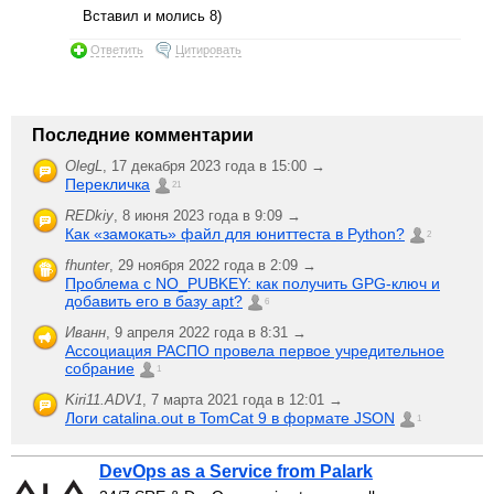
Вставил и молись 8)
Ответить
Цитировать
Последние комментарии
OlegL
,
17 декабря 2023 года в 15:00 →
Перекличка
21
REDkiy
,
8 июня 2023 года в 9:09 →
Как «замокать» файл для юниттеста в Python?
2
fhunter
,
29 ноября 2022 года в 2:09 →
Проблема с NO_PUBKEY: как получить GPG-ключ и
добавить его в базу apt?
6
Иванн
,
9 апреля 2022 года в 8:31 →
Ассоциация РАСПО провела первое учредительное
собрание
1
Kiri11.ADV1
,
7 марта 2021 года в 12:01 →
Логи catalina.out в TomCat 9 в формате JSON
1
DevOps as a Service from Palark