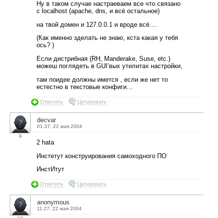
Ну в таком случае настраеваем все что связано
с localhost (apache, dns, и всё остальное)
на твой домен и 127.0.0.1 и вроде всё….
(Как именно зделать не знаю, кста какая у тебя
ось? )
Если дистрибная (RH, Manderake, Suse, etc.)
можеш поглядеть в GUI’вых утилитах настройки,
там поидее должны имется , если же нет то
естестно в текстовые конфиги…
Ответить
Цитировать
decvar
01:37, 22 мая 2004
9
2 hata
Инстетут конструирования самоходного ПО
ИнстИтут
Ответить
Цитировать
anonymous
11:27, 22 мая 2004