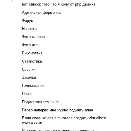
5
вот список того что я хочу от php движка
Админская формочка
Форум
Новости
Фотогалерея
Фото дня
Библиотека
Статистика
Ссылки
Закачки
Голосование
Поиск
Поддержка тем,skins
Перво наперво мне нужно поднять апач
Блин сколько раз я пытался создать virtualhost
www.aivs.ru
И почемуто никогда у меня не получалось