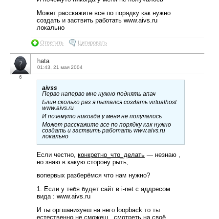
Может расскажите все по порядку как нужно
создать и заствить работать www.aivs.ru
локально
Ответить
Цитировать
hata
01:43, 21 мая 2004
6
aivss
Перво наперво мне нужно поднять апач
Блин сколько раз я пытался создать virtualhost
www.aivs.ru
И почемуто никогда у меня не получалось
Может расскажите все по порядку как нужно
создать и заствить работать www.aivs.ru
локально
Если честно,
конкретно_что_делать
— незнаю ,
но знаю в какую сторону рыть,
вопервых разберёмся что нам нужно?
1. Если у тебя будет сайт в i-net с аддресом
вида : www.aivs.ru
И ты оргшанизуеш на него loopback то ты
естественно не сможеш , смотреть на своё