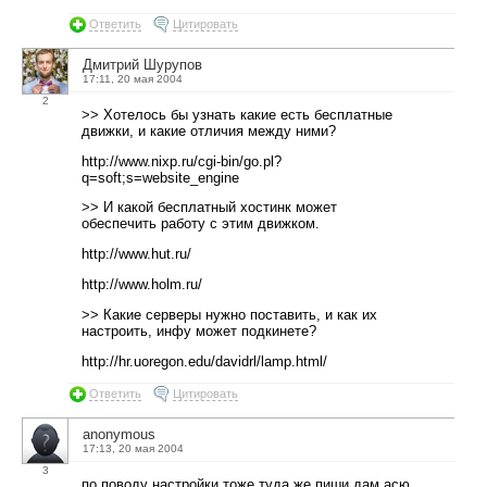
Ответить
Цитировать
Дмитрий Шурупов
17:11, 20 мая 2004
2
>> Хотелось бы узнать какие есть бесплатные
движки, и какие отличия между ними?
http://www.nixp.ru/cgi-bin/go.pl?
q=soft;s=website_engine
>> И какой бесплатный хостинк может
обеспечить работу с этим движком.
http://www.hut.ru/
http://www.holm.ru/
>> Какие серверы нужно поставить, и как их
настроить, инфу может подкинете?
http://hr.uoregon.edu/davidrl/lamp.html/
Ответить
Цитировать
anonymous
17:13, 20 мая 2004
3
по поводу настройки тоже туда же пиши дам асю