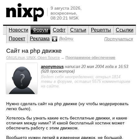
9 августа 2026,
воскресенье,
08:20:21 MSK
Новости
Форум
Софт
Статьи
Рецепты
Ссылки
Проект
Реклама
Войти
Постучаться
Сайт на php движке
GNU/Linux, UNIX, Open Source
→
Программное обеспечение
anonymous
написал 20 мая 2004 года в 16:53
(928 просмотров)
Ведет себя неопределенно; открыл 1814
темы в форуме, оставил 5575 комментариев
на сайте.
Нужно сделать сайт на php движке (ну чтобы модерировать
легко было).
Хотелось бы узнать какие есть бесплатные движки, и какие
отличия между ними? И какой бесплатный хостинк может
обеспечить работу с этим движком.
Вообщето нужен легкий в изменени движок, не большой.