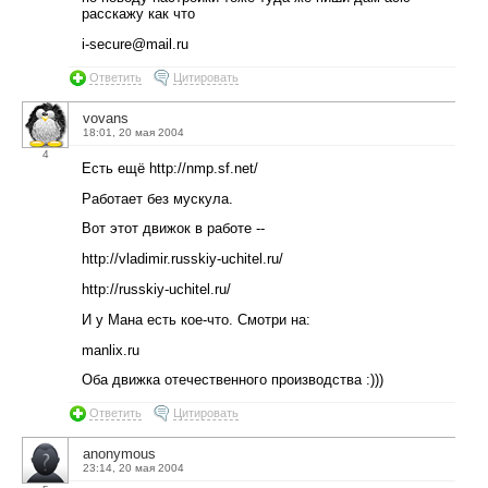
расскажу как что
i-secure@mail.ru
Ответить
Цитировать
vovans
18:01, 20 мая 2004
4
Есть ещё http://nmp.sf.net/
Работает без мускула.
Вот этот движок в работе --
http://vladimir.russkiy-uchitel.ru/
http://russkiy-uchitel.ru/
И у Мана есть кое-что. Смотри на:
manlix.ru
Оба движка отечественного производства :)))
Ответить
Цитировать
anonymous
23:14, 20 мая 2004