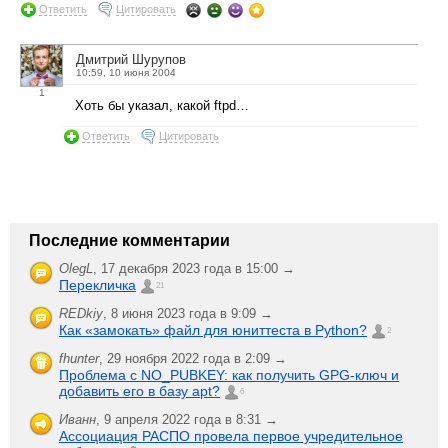
Ответить
Цитировать
Дмитрий Шурупов
10:59, 10 июня 2004
1
Хоть бы указал, какой ftpd…
Ответить
Цитировать
Последние комментарии
OlegL
,
17 декабря 2023 года в 15:00 →
Перекличка
21
REDkiy
,
8 июня 2023 года в 9:09 →
Как «замокать» файл для юниттеста в Python?
2
fhunter
,
29 ноября 2022 года в 2:09 →
Проблема с NO_PUBKEY: как получить GPG-ключ и
добавить его в базу apt?
6
Иванн
,
9 апреля 2022 года в 8:31 →
Ассоциация РАСПО провела первое учредительное