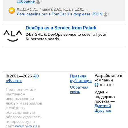
собрание
1
Kiri11.ADV1
,
7 марта 2021 года в 12:01 →
Логи catalina.out в TomCat 9 в формате JSON
1
DevOps as a Service from Palark
24/7 SRE & DevOps service to cover all your
Kubernetes needs.
Разработано в
© 2001—2026
АО
Правила
компании
«Флант»
публикации
Обратная
При полном или
связь
Идея и
частичном
поддержка
использовании
проекта —
любых материалов
Дмитрий
с сайта вы
Шурупов
обязаны явным
образом указывать
гиперссылку на
сайт
www.nixp.ru
в