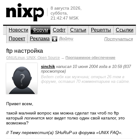
8 августа 2026,
суббота,
21:42:47 MSK
Новости
Форум
Софт
Статьи
Рецепты
Ссылки
Проект
Реклама
Войти
Постучаться
ftp настройка
GNU/Linux, UNIX, Open Source
→
Программное обеспечение
sinchik
написал 10 июня 2004 года в 10:59 (837
просмотров)
Ведет себя как мужчина; открыл 26 тем в
форуме, оставил 70 комментариев на сайте.
Привет всем,
такой малнкий вопрос как можна сделат так чтоб по ftp
каторый логинится мог видет толко один свой каталог, это
возможна?
// Тему переместил(а) SHuRuP из форума «UNIX FAQ».