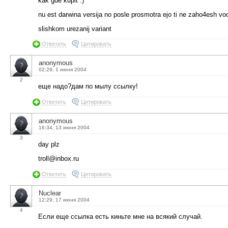
kak gde kupit :)
nu est darwina versija no posle prosmotra ejo ti ne zaho4esh
slishkom urezanij variant
Ответить
Цитировать
anonymous
02:29, 1 июня 2004
2
еще надо?дам по мылу ссылку!
Ответить
Цитировать
anonymous
16:34, 13 июня 2004
3
day plz
troll@inbox.ru
Ответить
Цитировать
Nuclear
12:29, 17 июня 2004
4
Если еще ссылка есть киньте мне на всякий случай.