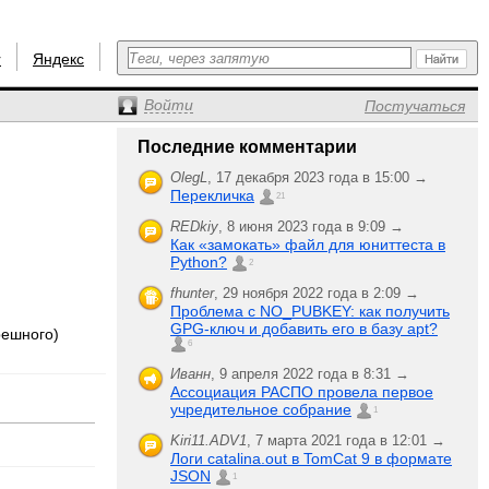
r
Яндекс
Войти
Постучаться
Последние комментарии
OlegL
,
17 декабря 2023 года в 15:00 →
Перекличка
21
REDkiy
,
8 июня 2023 года в 9:09 →
Как «замокать» файл для юниттеста в
Python?
2
fhunter
,
29 ноября 2022 года в 2:09 →
Проблема с NO_PUBKEY: как получить
GPG-ключ и добавить его в базу apt?
решного)
6
Иванн
,
9 апреля 2022 года в 8:31 →
Ассоциация РАСПО провела первое
учредительное собрание
1
Kiri11.ADV1
,
7 марта 2021 года в 12:01 →
Логи catalina.out в TomCat 9 в формате
JSON
1