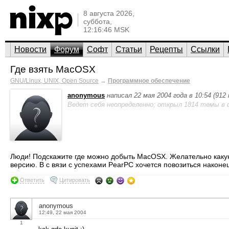
8 августа 2026,
суббота,
12:16:46 MSK
Новости
Форум
Софт
Статьи
Рецепты
Ссылки
Где взять MacOSX
GNU/Linux, UNIX, Open Source
→
Программное обеспечение
anonymous
написал 22 мая 2004 года в 10:54 (912
Ведет себя неопределенно; открыл 1814 темы в 
Люди! Подскажите где можно добыть MacOSX. Желательно какую
версию. В с вязи с успехами PearPC хочется повозиться наконец
Ответить
Цитировать
anonymous
12:49, 22 мая 2004
1