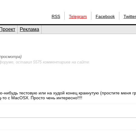
RSS
Telegram
Facebook
Twitte
Проект
Реклама
 просмотра)
форуме, оставил 5575 комментариев на сайте.
-нибудь тестовую или на худой конец кракнутую (простите меня г
-то с MacOSX. Просто чень интересно!!!!