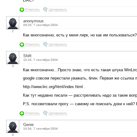
LIRC?
Ответить
Цитировать
anonymous
09:20, 7 сентября 2004
2
Как многозначно, есть у меня лирк, но как им пользоваться?
Ответить
Цитировать
Shift
10:24, 7 сентября 2004
3
Как многозначно…Просто знаю, что есть такая штука WinLirc
google совсем перестали уважать, блин. Первая же ссылка по l
http://www.lirc.org/html/index.html .
Как тут недавно писали — расстреливать надо за такие вопросы.[
P.S. посоветовали прогу — самому не поискать доки к ней? 
Ответить
Цитировать
Genie
10:54, 7 сентября 2004
4