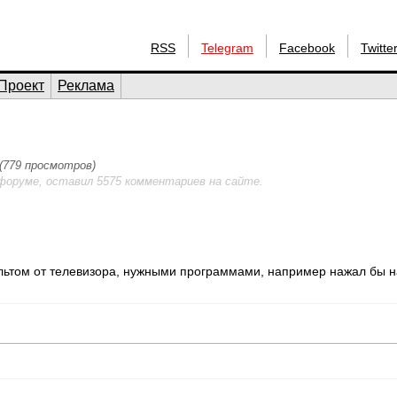
RSS
Telegram
Facebook
Twitte
Проект
Реклама
 (779 просмотров)
форуме, оставил 5575 комментариев на сайте.
ультом от телевизора, нужными программами, например нажал бы на