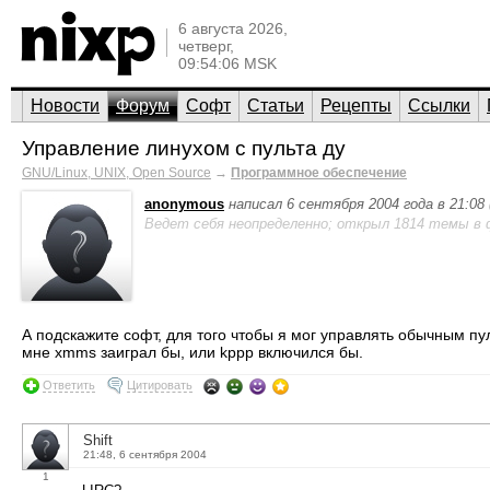
6 августа 2026,
четверг,
09:54:06 MSK
Новости
Форум
Софт
Статьи
Рецепты
Ссылки
Управление линухом с пульта ду
GNU/Linux, UNIX, Open Source
→
Программное обеспечение
anonymous
написал 6 сентября 2004 года в 21:08
Ведет себя неопределенно; открыл 1814 темы в 
А подскажите софт, для того чтобы я мог управлять обычным п
мне xmms заиграл бы, или kppp включился бы.
Ответить
Цитировать
Shift
21:48, 6 сентября 2004
1