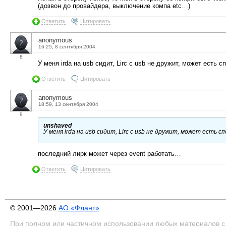
(дозвон до провайдера, выключение компа etc…)
Ответить
Цитировать
anonymous
16:25, 8 сентября 2004
8
У меня irda на usb сидит, Lirc с usb не дружит, может есть 
Ответить
Цитировать
anonymous
18:59, 13 сентября 2004
9
unshaved
У меня irda на usb сидит, Lirc с usb не дружит, может есть 
последний лирк может через event работать…
Ответить
Цитировать
© 2001—2026
АО «Флант»
При полном или частичном использовании любых материалов с