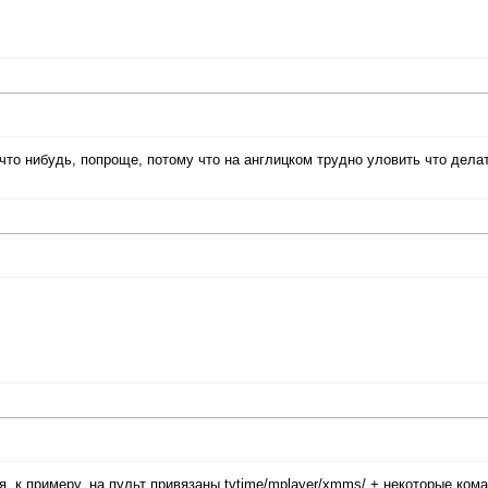
что нибудь, попроще, потому что на англицком трудно уловить что делат
ня, к примеру, на пульт привязаны tvtime/mplayer/xmms/ + некоторые ком