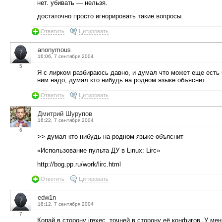
нет. убивать — нельзя.
достаточно просто игнорировать такие вопросы.
Ответить
Цитировать
anonymous
16:06, 7 сентября 2004
5
Я с лирком разбираюсь давно, и думал что может еще есть 
ним надо, думал кто нибудь на родном языке объяснит
Ответить
Цитировать
Дмитрий Шурупов
16:22, 7 сентября 2004
6
>> думал кто нибудь на родном языке объяснит
«Использование пульта ДУ в Linux: Lirc»
http://bog.pp.ru/work/lirc.html
Ответить
Цитировать
edw1n
18:12, 7 сентября 2004
7
Копай в сторону irexec, точней в сторону её конфигов. У ме