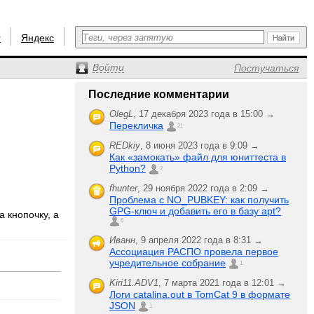
r
Яндекс
Войти
Постучаться
Последние комментарии
OlegL
,
17 декабря 2023 года в 15:00 →
Перекличка
21
REDkiy
,
8 июня 2023 года в 9:09 →
Как «замокать» файл для юниттеста в
Python?
2
fhunter
,
29 ноября 2022 года в 2:09 →
Проблема с NO_PUBKEY: как получить
GPG-ключ и добавить его в базу apt?
 кнопочку, а
6
Иванн
,
9 апреля 2022 года в 8:31 →
Ассоциация РАСПО провела первое
учредительное собрание
1
Kiri11.ADV1
,
7 марта 2021 года в 12:01 →
Логи catalina.out в TomCat 9 в формате
JSON
1