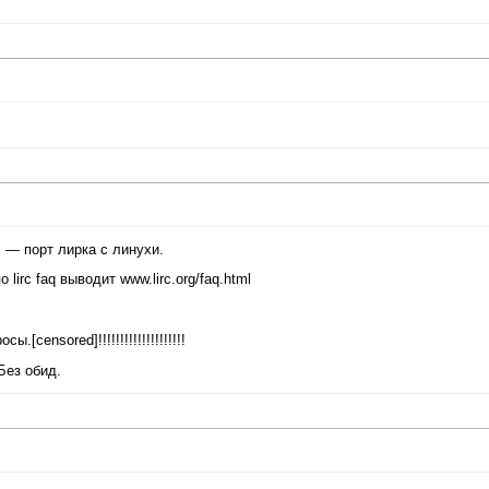
 — порт лирка с линухи.
irc faq выводит www.lirc.org/faq.html
censored]!!!!!!!!!!!!!!!!!!!!
Без обид.