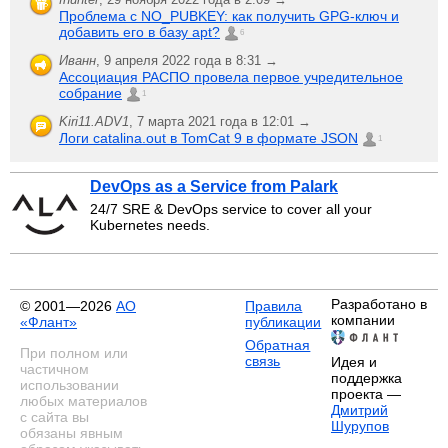
Проблема с NO_PUBKEY: как получить GPG-ключ и
добавить его в базу apt?
6
Иванн
,
9 апреля 2022 года в 8:31 →
Ассоциация РАСПО провела первое учредительное
собрание
1
Kiri11.ADV1
,
7 марта 2021 года в 12:01 →
Логи catalina.out в TomCat 9 в формате JSON
1
DevOps as a Service from Palark
24/7 SRE & DevOps service to cover all your
Kubernetes needs.
Разработано в
© 2001—2026
АО
Правила
компании
«Флант»
публикации
Обратная
При полном или
связь
Идея и
частичном
поддержка
использовании
проекта —
любых материалов
Дмитрий
с сайта вы
Шурупов
обязаны явным