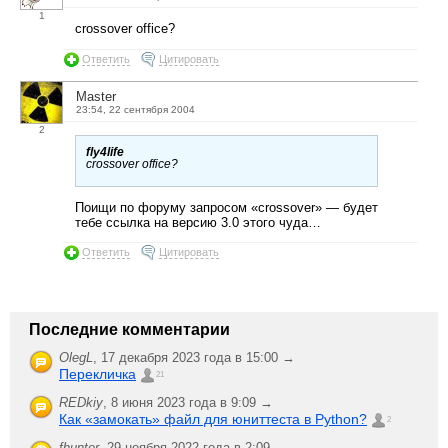
1
crossover office?
Ответить
Цитировать
Master
23:54, 22 сентября 2004
2
fly4life
crossover office?
Поищи по форуму запросом «crossover» — будет
тебе ссылка на версию 3.0 этого чуда…
Ответить
Цитировать
Последние комментарии
OlegL
,
17 декабря 2023 года в 15:00 →
Перекличка
21
REDkiy
,
8 июня 2023 года в 9:09 →
Как «замокать» файл для юниттеста в Python?
2
fhunter
,
29 ноября 2022 года в 2:09 →