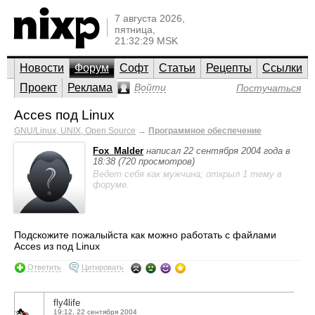
7 августа 2026,
пятница,
21:32:29 MSK
Новости
Форум
Софт
Статьи
Рецепты
Ссылки
Проект
Реклама
Войти
Постучаться
Acces под Linux
GNU/Linux, UNIX, Open Source
→
Программное обеспечение
Fox_Malder
написал 22 сентября 2004 года в
18:38 (720 просмотров)
Ведет себя как мужчина; открыл 1 тему в
форуме.
Подскожите пожалыйста как можно работать с файлами
Acces из под Linux
Ответить
Цитировать
fly4life
19:12, 22 сентября 2004