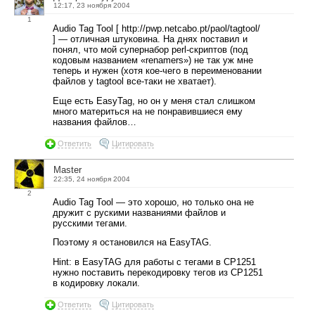
12:17, 23 ноября 2004
1
Audio Tag Tool [ http://pwp.netcabo.pt/paol/tagtool/
] — отличная штуковина. На днях поставил и
понял, что мой супернабор perl-скриптов (под
кодовым названием «renamers») не так уж мне
теперь и нужен (хотя кое-чего в переименовании
файлов у tagtool все-таки не хватает).
Еще есть EasyTag, но он у меня стал слишком
много материться на не понравившиеся ему
названия файлов…
Ответить
Цитировать
Master
22:35, 24 ноября 2004
2
Audio Tag Tool — это хорошо, но только она не
дружит с рускими названиями файлов и
русскими тегами.
Поэтому я остановился на EasyTAG.
Hint: в EasyTAG для работы с тегами в CP1251
нужно поставить перекодировку тегов из CP1251
в кодировку локали.
Ответить
Цитировать