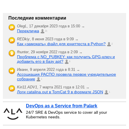
Последние комментарии
OlegL
,
17 декабря 2023 года в 15:00 →
Перекличка
21
REDkiy
,
8 июня 2023 года в 9:09 →
Как «замокать» файл для юниттеста в Python?
2
fhunter
,
29 ноября 2022 года в 2:09 →
Проблема с NO_PUBKEY: как получить GPG-ключ и
добавить его в базу apt?
6
Иванн
,
9 апреля 2022 года в 8:31 →
Ассоциация РАСПО провела первое учредительное
собрание
1
Kiri11.ADV1
,
7 марта 2021 года в 12:01 →
Логи catalina.out в TomCat 9 в формате JSON
1
DevOps as a Service from Palark
24/7 SRE & DevOps service to cover all your
Kubernetes needs.