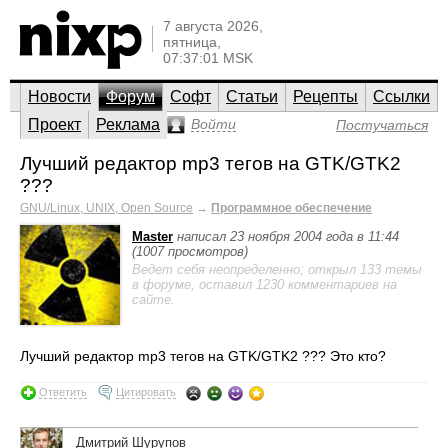
7 августа 2026,
пятница,
07:37:01 MSK
Новости
Форум
Софт
Статьи
Рецепты
Ссылки
Проект
Реклама
Войти
Постучаться
Лучший редактор mp3 тегов на GTK/GTK2
???
GNU/Linux, UNIX, Open Source
→
Программное обеспечение
Master
написал 23 ноября 2004 года в 11:44
(1007 просмотров)
Ведет себя неопределенно; открыл 133 темы
в форуме, оставил 1230 комментариев на
сайте.
Лучший редактор mp3 тегов на GTK/GTK2 ??? Это кто?
Ответить
Цитировать
Дмитрий Шурупов