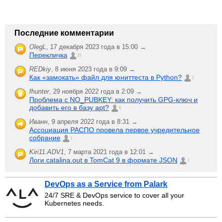
Последние комментарии
OlegL
,
17 декабря 2023 года в 15:00 →
Перекличка
21
REDkiy
,
8 июня 2023 года в 9:09 →
Как «замокать» файл для юниттеста в Python?
2
fhunter
,
29 ноября 2022 года в 2:09 →
Проблема с NO_PUBKEY: как получить GPG-ключ и
добавить его в базу apt?
6
Иванн
,
9 апреля 2022 года в 8:31 →
Ассоциация РАСПО провела первое учредительное
собрание
1
Kiri11.ADV1
,
7 марта 2021 года в 12:01 →
Логи catalina.out в TomCat 9 в формате JSON
1
DevOps as a Service from Palark
24/7 SRE & DevOps service to cover all your
Kubernetes needs.