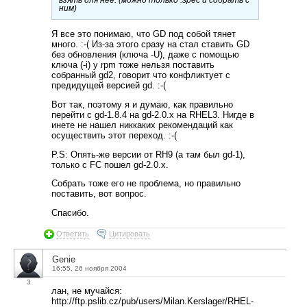
взять для неё. (можно только .spec и собрать с
ним)
Я все это понимаю, что GD под собой тянет
много. :-( Из-за этого сразу на стал ставить GD
без обновления (ключа -U), даже с помощью
ключа (-i) у rpm тоже нельзя поставить
собранный gd2, говорит что конфликтует с
предидущей версией gd. :-(
Вот так, поэтому я и думаю, как правильно
перейти с gd-1.8.4 на gd-2.0.x на RHEL3. Нигде в
инете не нашел никкаких рекомендаций как
осуществить этот переход. :-(
P.S: Опять-же версии от RH9 (а там был gd-1),
только с FC пошел gd-2.0.x.
Собрать тоже его не проблема, но правильно
поставить, вот вопрос.
Спасибо.
Ответить
Цитировать
Genie
16:55, 26 ноября 2004
3
лан, не мучайся:
http://ftp.pslib.cz/pub/users/Milan.Kerslager/RHEL-