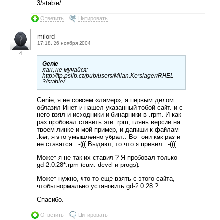
3/stable/
Ответить
Цитировать
milord
17:18, 26 ноября 2004
4
Genie
лан, не мучайся:
http://ftp.pslib.cz/pub/users/Milan.Kerslager/RHEL-
3/stable/
Genie, я не совсем «ламер», я первым делом
облазил Инет и нашел указанный тобой сайт. и с
него взял и исходники и бинарники в .rpm. И как
раз пробовал ставить эти .rpm, глянь версии на
твоем линке и мой пример, и дапиши к файлам
.ker, я это умышленно убрал.. Вот они как раз и
не ставятся. :-((( Выдают, то что я привел. :-(((
Может я не так их ставил ? Я пробовал только
gd-2.0.28*.rpm (сам. devel и progs).
Может нужно, что-то еще взять с этого сайта,
чтобы нормально установить gd-2.0.28 ?
Спасибо.
Ответить
Цитировать