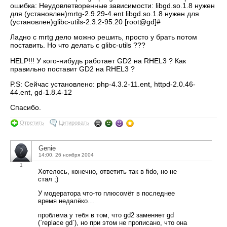
ошибка: Hеудовлетворенные зависимости: libgd.so.1.8 нужен
для (установлен)mrtg-2.9.29-4.ent libgd.so.1.8 нужен для
(установлен)glibc-utils-2.3.2-95.20 [root@gd]#
Ладно с mrtg дело можно решить, просто у брать потом
поставить. Hо что делать с glibc-utils ???
HELP!!! У кого-нибудь работает GD2 на RHEL3 ? Как
правильно поставит GD2 на RHEL3 ?
P.S: Сейчас установлено: php-4.3.2-11.ent, httpd-2.0.46-
44.ent, gd-1.8.4-12
Спасибо.
Ответить
Цитировать
Genie
14:00, 26 ноября 2004
1
Хотелось, конечно, ответить так в fido, но не
стал ;)
У модератора что-то плюсомёт в последнее
время недалёко…
проблема у тебя в том, что gd2 заменяет gd
(`replace gd`), но при этом не прописано, что она