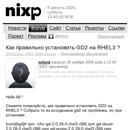
8 августа 2026,
суббота,
13:40:50 MSK
Новости
Форум
Софт
Статьи
Рецепты
Ссылки
Проект
Реклама
Войти
Постучаться
Как правильно установить GD2 на RHEL3 ?
GNU/Linux, UNIX, Open Source
→
Программное обеспечение
milord
написал 26 ноября 2004 года в 13:43
(1001 просмотр)
Ведет себя как мужчина; открыл 6 тем в
форуме, оставил 3 комментария на сайте.
Hello All !
Скажите пожалуйста, как правильно установить GD2 на
RHEL3 ? Собрать то из исходников gd2 не проблема, но при
установке:
[root@gd]# rpm -Uhv gd-2.0.28-0.rhel3.i386.rpm gd-devel-
2.0.28-0.rhel3.i386.rpm gd-progs-2.0.28-0.rhel3.i386.rpm