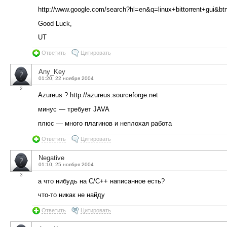
http://www.google.com/search?hl=en&q=linux+bittorrent+gui&
Good Luck,
UT
Ответить
Цитировать
Any_Key
01:20, 22 ноября 2004
2
Azureus ? http://azureus.sourceforge.net
минус — требует JAVA
плюс — много плагинов и неплохая работа
Ответить
Цитировать
Negative
01:10, 25 ноября 2004
3
а что нибудь на С/С++ написанное есть?
что-то никак не найду
Ответить
Цитировать