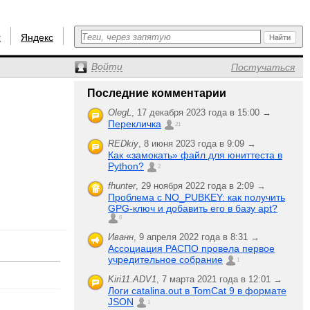
r
Яндекс
Войти
Постучаться
Последние комментарии
OlegL
,
17 декабря 2023 года в 15:00 →
Перекличка
21
REDkiy
,
8 июня 2023 года в 9:09 →
Как «замокать» файл для юниттеста в
Python?
2
fhunter
,
29 ноября 2022 года в 2:09 →
Проблема с NO_PUBKEY: как получить
GPG-ключ и добавить его в базу apt?
6
Иванн
,
9 апреля 2022 года в 8:31 →
Ассоциация РАСПО провела первое
учредительное собрание
1
Kiri11.ADV1
,
7 марта 2021 года в 12:01 →
Логи catalina.out в TomCat 9 в формате
JSON
1