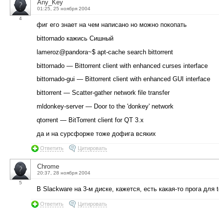
Any_Key
01:25, 25 ноября 2004
4
фиг его знает на чем написано но можно покопать
bittornado кажись Сишный
lameroz@pandora~$ apt-cache search bittorrent
bittornado — Bittorrent client with enhanced curses interface
bittornado-gui — Bittorrent client with enhanced GUI interface
bittorrent — Scatter-gather network file transfer
mldonkey-server — Door to the 'donkey' network
qtorrent — BitTorrent client for QT 3.x
да и на сурсфорже тоже дофига всяких
Ответить
Цитировать
Chrome
20:37, 28 ноября 2004
5
В Slackware на 3-м диске, кажется, есть какая-то прога для t
Ответить
Цитировать