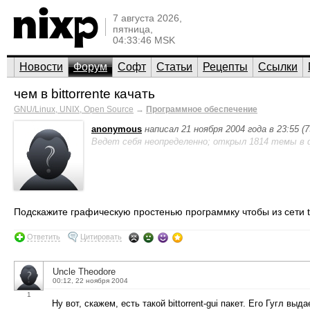
7 августа 2026,
пятница,
04:33:46 MSK
Новости
Форум
Софт
Статьи
Рецепты
Ссылки
чем в bittorrentе качать
GNU/Linux, UNIX, Open Source
→
Программное обеспечение
anonymous
написал 21 ноября 2004 года в 23:55 
Ведет себя неопределенно; открыл 1814 темы в 
Подскажите графическую простенью программку чтобы из сети 
Ответить
Цитировать
Uncle Theodore
00:12, 22 ноября 2004
1
Ну вот, скажем, есть такой bittorrent-gui пакет. Его Гугл выд