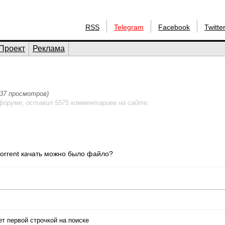
RSS
Telegram
Facebook
Twitte
Проект
Реклама
(737 просмотров)
форуме, оставил 5575 комментариев на сайте.
torrent качать можно было файло?
ает первой строчкой на поиске