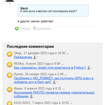
6
Steck
А что если в место csh поставить bash?
в других шелах работает
Ответить
Цитировать
Последние комментарии
OlegL
,
17 декабря 2023 года в 15:00 →
Перекличка
21
REDkiy
,
8 июня 2023 года в 9:09 →
Как «замокать» файл для юниттеста в Python?
2
fhunter
,
29 ноября 2022 года в 2:09 →
Проблема с NO_PUBKEY: как получить GPG-ключ и
добавить его в базу apt?
6
Иванн
,
9 апреля 2022 года в 8:31 →
Ассоциация РАСПО провела первое учредительное
собрание
1
Kiri11.ADV1
,
7 марта 2021 года в 12:01 →