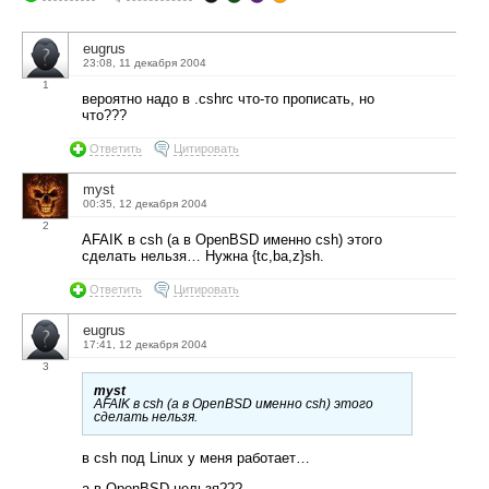
eugrus
23:08, 11 декабря 2004
1
вероятно надо в .cshrc что-то прописать, но
что???
Ответить
Цитировать
myst
00:35, 12 декабря 2004
2
AFAIK в csh (а в OpenBSD именно csh) этого
сделать нельзя… Нужна {tc,ba,z}sh.
Ответить
Цитировать
eugrus
17:41, 12 декабря 2004
3
myst
AFAIK в csh (а в OpenBSD именно csh) этого
сделать нельзя.
в csh под Linux у меня работает…
а в OpenBSD нельзя???