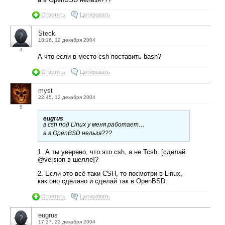
Ответить
Цитировать
Steck
18:16, 12 декабря 2004
4
А что если в место csh поставить bash?
Ответить
Цитировать
myst
22:45, 12 декабря 2004
5
eugrus
в csh под Linux у меня работает…
а в OpenBSD нельзя???
1. А ты уверено, что это csh, а не Tcsh. [сделай
@version в шелле]?
2. Если это всё-таки CSH, то посмотри в Linux,
как оно сделано и сделай так в OpenBSD.
Ответить
Цитировать
eugrus
17:37, 23 декабря 2004