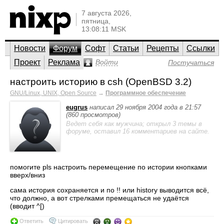
7 августа 2026,
пятница,
13:08:11 MSK
Новости
Форум
Софт
Статьи
Рецепты
Ссылки
Проект
Реклама
Войти
Постучаться
настроить историю в csh (OpenBSD 3.2)
GNU/Linux, UNIX, Open Source
→
Программное обеспечение
eugrus
написал 29 ноября 2004 года в 21:57
(860 просмотров)
Ведет себя как мужчина; открыл 3 темы в
форуме, оставил 16 комментариев на сайте.
помогите pls настроить перемещение по истории кнопками
вверх/вниз
сама история сохраняется и по !! или history выводится всё,
что должно, а вот стрелками премещаться не удаётся
(вводит ^[)
Ответить
Цитировать