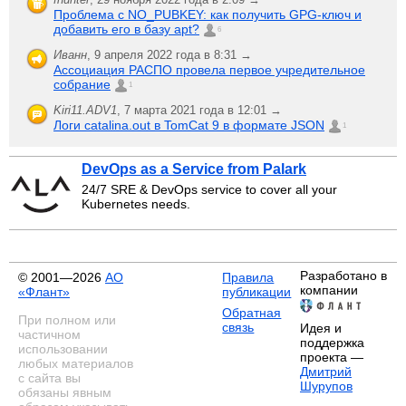
Проблема с NO_PUBKEY: как получить GPG-ключ и
добавить его в базу apt?
6
Иванн
,
9 апреля 2022 года в 8:31 →
Ассоциация РАСПО провела первое учредительное
собрание
1
Kiri11.ADV1
,
7 марта 2021 года в 12:01 →
Логи catalina.out в TomCat 9 в формате JSON
1
DevOps as a Service from Palark
24/7 SRE & DevOps service to cover all your
Kubernetes needs.
Разработано в
© 2001—2026
АО
Правила
компании
«Флант»
публикации
Обратная
При полном или
связь
Идея и
частичном
поддержка
использовании
проекта —
любых материалов
Дмитрий
с сайта вы
Шурупов
обязаны явным