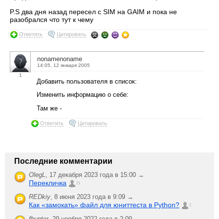
P.S два дня назад пересел с SIM на GAIM и пока не
разобрался что тут к чему
Ответить
Цитировать
nonamenoname
14:05, 12 января 2005
1
Добавить пользователя в список:
Изменить информацию о себе:
Там же -
Ответить
Цитировать
Последние комментарии
OlegL
,
17 декабря 2023 года в 15:00 →
Перекличка
21
REDkiy
,
8 июня 2023 года в 9:09 →
Как «замокать» файл для юниттеста в Python?
2
fhunter
,
29 ноября 2022 года в 2:09 →