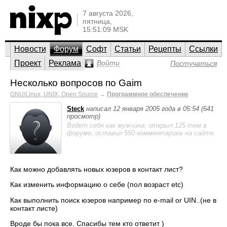
7 августа 2026,
пятница,
15:51:09 MSK
Новости
Форум
Софт
Статьи
Рецепты
Ссылки
Проект
Реклама
Войти
Постучаться
Несколько вопросов по Gaim
GNU/Linux, UNIX, Open Source
→
Программное обеспечение
Steck
написал 12 января 2005 года в 05:54 (641
просмотр)
Ведет себя как мужчина; открыл 125 тем в
форуме, оставил 550 комментариев на сайте.
Как можно добавлять новых юзеров в контакт лист?
Как изменить информацию о себе (пол возраст etc)
Как выполнить поиск юзеров например по e-mail or UIN..(не в
контакт листе)
Вроде бы пока все. Спасибы тем кто ответит )