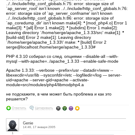
../../include/http_conf_globals.h:75: error: storage size of
`ap_server_root' isn’t known ../../include/http_conf_globals.h:76:
error: storage size of `ap_server_confname' isn’t known
../../include/http_conf_globals.h:86: error: storage size of
`ap_coredump_dir' isn’t known make[4]:
*
[mod_php4.o] Error 1
make[3]:
*
[all] Error 1 make[2]:
*
[subdirs] Error 1 make[2]:
Leaving directory `/home/serge/apache_1.3.33/src' make[1]:
*
[build-std] Error 2 make[1]: Leaving directory
`/home/serge/apache_1.3.33\′ make:
*
[build] Error 2
serge@localhost:/home/serge/apache_1.3.33#
PHP 4.3.10 собирал со след. опциями --disable-all --with-
mysql --with-apache=../apache_1.3.33 --enable-safe-mode
Apache 1.3.33: --verbose --prefix=/usr --datadir=/www --
libexecdir=/usr/lib --sysconfdir=/etc --logfiledir=/log — server-
uid=apache --server-gid=apache --activate-
module=src/modules/php4/libmodphp4.a
не подскажите, в чем может быть проблема и как это
решается?
Ответить
Цитировать
Genie
14:46, 17 января 2005
1