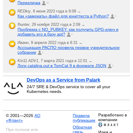
Перекличка
21
REDkiy
,
8 июня 2023 года в 9:09 →
Как «замокать» файл для юниттеста в Python?
2
fhunter
,
29 ноября 2022 года в 2:09 →
Проблема с NO_PUBKEY: как получить GPG-ключ и
добавить его в базу apt?
6
Иванн
,
9 апреля 2022 года в 8:31 →
Ассоциация РАСПО провела первое учредительное
собрание
1
Kiri11.ADV1
,
7 марта 2021 года в 12:01 →
Логи catalina.out в TomCat 9 в формате JSON
1
DevOps as a Service from Palark
24/7 SRE & DevOps service to cover all your
Kubernetes needs.
Разработано в
© 2001—2026
АО
Правила
компании
«Флант»
публикации
Обратная
При полном или
связь
Идея и