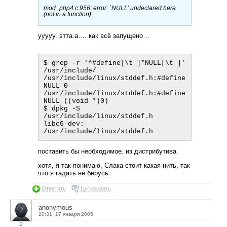
mod_php4.c:956: error: `NULL' undeclared here
(not in a function)
ууууу. этта.а…. как всё запущено…
$ grep -r '^#define[\t ]*NULL[\t ]' 
/usr/include/

/usr/include/linux/stddef.h:#define 
NULL 0

/usr/include/linux/stddef.h:#define 
NULL ((void *)0)

$ dpkg -S 
/usr/include/linux/stddef.h

libc6-dev: 
поставить бы необходимое. из дистрибутива.
хотя, я так понимаю, Слака стоит какая-нить, так
что я гадать не берусь.
Ответить
Цитировать
anonymous
20:31, 17 января 2005
2