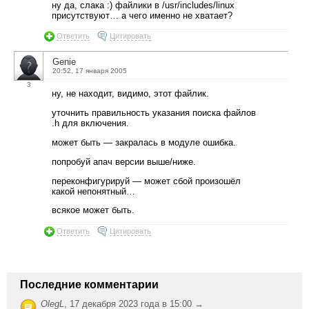
ну да, слака :) файлики в /usr/includes/linux
присутствуют… а чего именно не хватает?
Ответить
Цитировать
Genie
20:52, 17 января 2005
3
ну, не находит, видимо, этот файлик.
уточнить правильность указания поиска файлов
.h для включения.
может быть — закралась в модуле ошибка.
попробуй апач версии выше/ниже.
переконфигурируй — может сбой произошёл
какой непонятный…
всякое может быть.
Ответить
Цитировать
Последние комментарии
OlegL
,
17 декабря 2023 года в 15:00 →