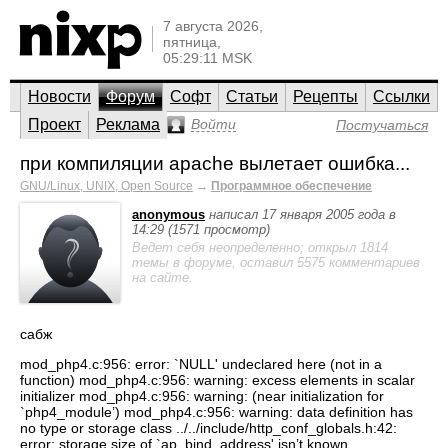
7 августа 2026,
пятница,
05:29:11 MSK
Новости
Форум
Софт
Статьи
Рецепты
Ссылки
Проект
Реклама
Войти
Постучаться
при компиляции apache вылетает ошибка...
GNU/Linux, UNIX, Open Source
→
Программное обеспечение
anonymous
написал 17 января 2005 года в
14:29 (1571 просмотр)
Ведет себя неопределенно; открыл 1814
темы в форуме, оставил 5575 комментариев
на сайте.
сабж
mod_php4.c:956: error: `NULL' undeclared here (not in a
function) mod_php4.c:956: warning: excess elements in scalar
initializer mod_php4.c:956: warning: (near initialization for
`php4_module’) mod_php4.c:956: warning: data definition has
no type or storage class ../../include/http_conf_globals.h:42:
error: storage size of `ap_bind_address' isn’t known