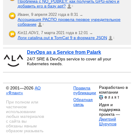
Проблема с NO_PUBKEY: как получить GPG-ключ и
добавить его в базу apt?
6
Иванн
,
9 апреля 2022 года в 8:31 →
Ассоциация РАСПО провела первое учредительное
собрание
1
Kiri11.ADV1
,
7 марта 2021 года в 12:01 →
Логи catalina.out в TomCat 9 в формате JSON
1
DevOps as a Service from Palark
24/7 SRE & DevOps service to cover all your
Kubernetes needs.
Разработано в
© 2001—2026
АО
Правила
компании
«Флант»
публикации
Обратная
При полном или
связь
Идея и
частичном
поддержка
использовании
проекта —
любых материалов
Дмитрий
с сайта вы
Шурупов
обязаны явным
образом указывать