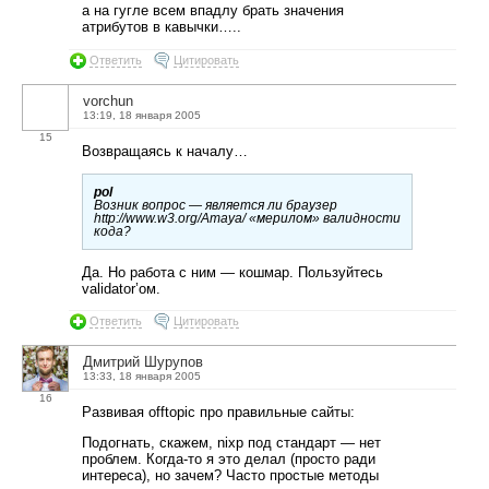
а на гугле всем впадлу брать значения
атрибутов в кавычки…..
Ответить
Цитировать
vorchun
13:19, 18 января 2005
15
Возвращаясь к началу…
pol
Возник вопрос — является ли браузер
http://www.w3.org/Amaya/ «мерилом» валидности
кода?
Да. Но работа с ним — кошмар. Пользуйтесь
validator’ом.
Ответить
Цитировать
Дмитрий Шурупов
13:33, 18 января 2005
16
Развивая offtopic про правильные сайты:
Подогнать, скажем, nixp под стандарт — нет
проблем. Когда-то я это делал (просто ради
интереса), но зачем? Часто простые методы