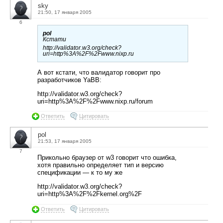
sky
21:50, 17 января 2005
6
pol
Кстати
http://validator.w3.org/check?
uri=http%3A%2F%2Fwww.nixp.ru
А вот кстати, что валидатор говорит про
разработчиков YaBB:
http://validator.w3.org/check?
uri=http%3A%2F%2Fwww.nixp.ru/forum
Ответить
Цитировать
pol
21:53, 17 января 2005
7
Прикольно браузер от w3 говорит что ошибка,
хотя правильно определяет тип и версию
спецификации — к то му же
http://validator.w3.org/check?
uri=http%3A%2F%2Fkernel.org%2F
Ответить
Цитировать