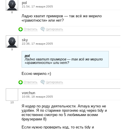
pol
21:54, 17 января 2005
8
Ладно хватит примеров — так всё же мерило
«грамотности» или нет?
Ответить
Цитировать
sky
22:36, 17 января 2005
9
pol
Ладно хватит примеров — так всё же мерило
«грамотности» или нет?
Ессно мерило.=)
Ответить
Цитировать
vorchun
10:06, 18 января 2005
10
Я кодер по роду деятельности. Amaya жутко не
удобен. Я по старинке прогоняю код через tidy и
естественно смотрю по 5 любимыми всеми
браузерами 8)
Если нужно проверить код, то есть tidy и