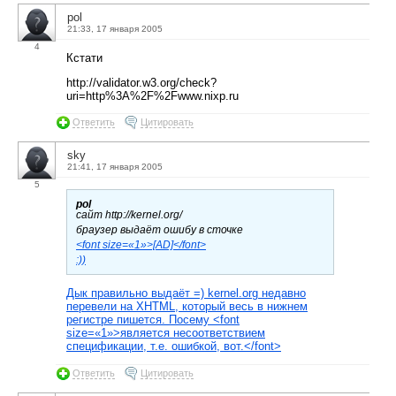
pol
21:33, 17 января 2005
4
Кстати
http://validator.w3.org/check?
uri=http%3A%2F%2Fwww.nixp.ru
Ответить
Цитировать
sky
21:41, 17 января 2005
5
pol
сайт http://kernel.org/
браузер выдаёт ошибу в сточке
<font size=«1»>[AD]</font>
:))
Дык правильно выдаёт =) kernel.org недавно
перевели на XHTML, который весь в нижнем
регистре пишется. Посему <font
size=«1»>является несоответствием
спецификации, т.е. ошибкой, вот.</font>
Ответить
Цитировать