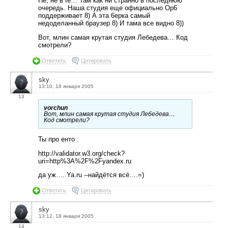
Не, не в Ie… Там как ни странно в последнюю
очередь. Наша студия еще официально Op6
поддерживает 8) А эта 6ерка самый
недоделанный браузер 8) И тама все видно 8))
Вот, млин самая крутая студия Лебедева… Код
смотрели?
Ответить
Цитировать
sky
13:10, 18 января 2005
13
vorchun
Вот, млин самая крутая студия Лебедева…
Код смотрели?
Ты про енто :
http://validator.w3.org/check?
uri=http%3A%2F%2Fyandex.ru
да уж…..Ya.ru --найдётся всё….=)
Ответить
Цитировать
sky
13:12, 18 января 2005
14