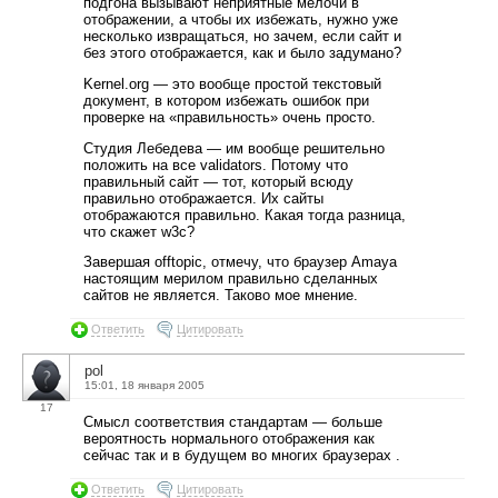
подгона вызывают неприятные мелочи в
отображении, а чтобы их избежать, нужно уже
несколько извращаться, но зачем, если сайт и
без этого отображается, как и было задумано?
Kernel.org — это вообще простой текстовый
документ, в котором избежать ошибок при
проверке на «правильность» очень просто.
Студия Лебедева — им вообще решительно
положить на все validators. Потому что
правильный сайт — тот, который всюду
правильно отображается. Их сайты
отображаются правильно. Какая тогда разница,
что скажет w3c?
Завершая offtopic, отмечу, что браузер Amaya
настоящим мерилом правильно сделанных
сайтов не является. Таково мое мнение.
Ответить
Цитировать
pol
15:01, 18 января 2005
17
Смысл соответствия стандартам — больше
вероятность нормального отображения как
сейчас так и в будущем во многих браузерах .
Ответить
Цитировать