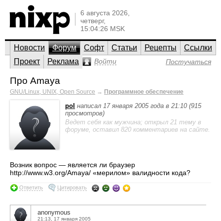
6 августа 2026,
четверг,
15:04:26 MSK
Новости
Форум
Софт
Статьи
Рецепты
Ссылки
Проект
Реклама
Войти
Постучаться
Про Amaya
GNU/Linux, UNIX, Open Source
→
Программное обеспечение
pol
написал 17 января 2005 года в 21:10 (915
просмотров)
Ведет себя как мужчина; открыл 21 тему в
форуме, оставил 820 комментариев на сайте.
Возник вопрос — является ли браузер
http://www.w3.org/Amaya/ «мерилом» валидности кода?
Ответить
Цитировать
anonymous
21:13, 17 января 2005