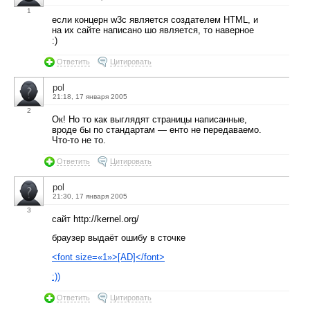
1
если концерн w3c является создателем HTML, и
на их сайте написано шо является, то наверное
:)
Ответить
Цитировать
pol
21:18, 17 января 2005
2
Ок! Но то как выглядят страницы написанные,
вроде бы по стандартам — енто не передаваемо.
Что-то не то.
Ответить
Цитировать
pol
21:30, 17 января 2005
3
сайт http://kernel.org/
браузер выдаёт ошибу в сточке
<font size=«1»>[AD]</font>
:))
Ответить
Цитировать