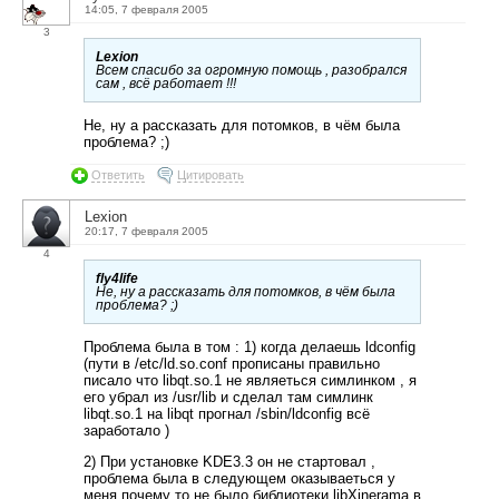
14:05, 7 февраля 2005
3
Lexion
Всем спасибо за огромную помощь , разобрался
сам , всё работает !!!
Не, ну а рассказать для потомков, в чём была
проблема? ;)
Ответить
Цитировать
Lexion
20:17, 7 февраля 2005
4
fly4life
Не, ну а рассказать для потомков, в чём была
проблема? ;)
Проблема была в том : 1) когда делаешь ldconfig
(пути в /etc/ld.so.conf прописаны правильно
писало что libqt.so.1 не являеться симлинком , я
его убрал из /usr/lib и сделал там симлинк
libqt.so.1 на libqt прогнал /sbin/ldconfig всё
заработало )
2) При установке KDE3.3 он не стартовал ,
проблема была в следующем оказываеться у
меня почему то не было библиотеки libXinerama в