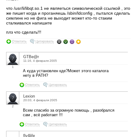
что /usr/li/libqt.so.1 не являеться символической ссылкой , это
же пишет когда и проганяешь /sbin/ldconfig , пытался сделать
симлинк но не фига не выходит может кто-то стаким
сталкивался напишите
плз что сделать!!!
Ответить
Цитировать
GTBe@r
11:16, 4 февраля 2005
1
А куда установлен кде?Может этого каталога
нету в PATH?
Ответить
Цитировать
Lexion
20:03, 4 февраля 2005
2
Всем спасибо за огромную помощь , разобрался
сам , всё работает !!!
Ответить
Цитировать
fly4life