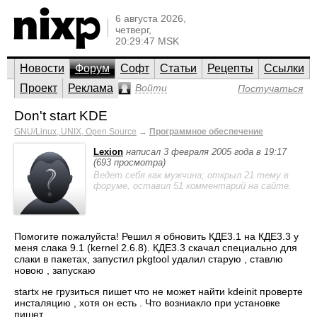
6 августа 2026,
четверг,
20:29:47 MSK
Новости
Форум
Софт
Статьи
Рецепты
Ссылки
Проект
Реклама
Войти
Постучаться
Don't start KDE
GNU/Linux, UNIX, Open Source
→
Программное обеспечение
Lexion
написал 3 февраля 2005 года в 19:17
(693 просмотра)
Ведет себя как мужчина; открыл 21 тему в
форуме, оставил 51 комментарий на сайте.
Помогите пожалуйста! Решил я обновить КДЕ3.1 на КДЕ3.3 у
меня слака 9.1 (kernel 2.6.8). КДЕ3.3 скачал специально для
слаки в пакетах, запустил pkgtool удалил старую , ставлю
новою , запускаю
startx не грузиться пишет что не может найти kdeinit проверте
инсталяцию , хотя он есть . Что возниакло при установке
пишет