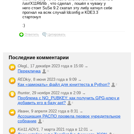
/usr/X11R6/lib , что сделал , пошёл к чуваку у
него стоит SuSe 9.2 скатал эту либу катнул себе
прогнал на всяк случай ldconfig и KDE3.3
стартонул
:)
Ответить
Цитировать
Последние комментарии
OlegL
,
17 декабря 2023 года в 15:00 →
Перекличка
21
REDkiy
,
8 июня 2023 года в 9:09 →
Как «замокать» файл для юниттеста в Python?
2
fhunter
,
29 ноября 2022 года в 2:09 →
Проблема с NO_PUBKEY: как получить GPG-ключ и
добавить его в базу apt?
6
Иванн
,
9 апреля 2022 года в 8:31 →
Ассоциация РАСПО провела первое учредительное
собрание
1
Kiri11.ADV1
,
7 марта 2021 года в 12:01 →