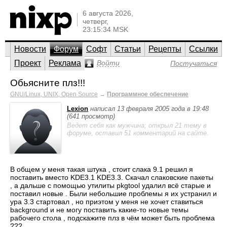
6 августа 2026,
четверг,
23:15:34 MSK
Новости
Форум
Софт
Статьи
Рецепты
Ссылки
Проект
Реклама
Войти
Постучаться
Обьясните плз!!!
GNU/Linux, UNIX, Open Source
→
Программное обеспечение
Lexion
написал 13 февраля 2005 года в 19:48
(641 просмотр)
Ведет себя как мужчина; открыл 21 тему в
форуме, оставил 51 комментарий на сайте.
В общем у меня такая штука , стоит слака 9.1 решил я
поставить вместо KDE3.1 KDE3.3. Скачал слаковские пакеты
, а дальше с помощью утилиты pkgtool удалил всё старые и
поставил новые . Были небольшие проблемы я их устранил и
ура 3.3 стартовал , но приэтом у меня не хочет ставиться
background и не могу поставить какие-то новые темы
рабочего стола , подскажите плз в чём может быть проблема
???