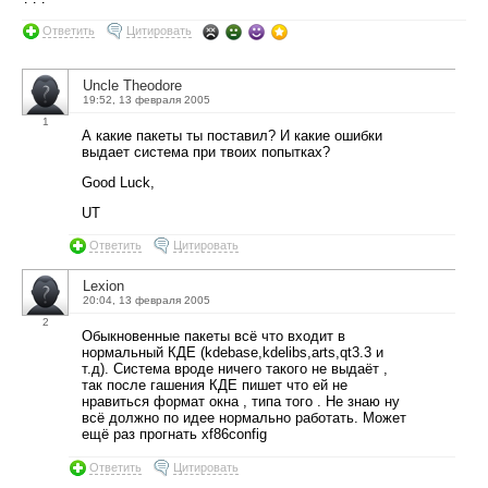
Ответить
Цитировать
Uncle Theodore
19:52, 13 февраля 2005
1
А какие пакеты ты поставил? И какие ошибки
выдает система при твоих попытках?
Good Luck,
UT
Ответить
Цитировать
Lexion
20:04, 13 февраля 2005
2
Обыкновенные пакеты всё что входит в
нормальный КДЕ (kdebase,kdelibs,arts,qt3.3 и
т.д). Система вроде ничего такого не выдаёт ,
так после гашения КДЕ пишет что ей не
нравиться формат окна , типа того . Не знаю ну
всё должно по идее нормально работать. Может
ещё раз прогнать xf86config
Ответить
Цитировать