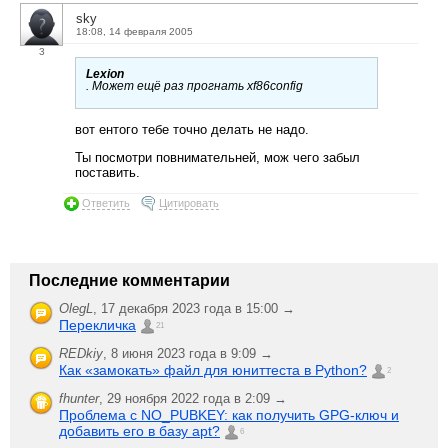
sky
18:08, 14 февраля 2005
3
Lexion
. Может ещё раз прогнать xf86config
вот ентого тебе точно делать не надо.
Ты посмотри повнимательней, мож чего забыл
поставить.
Ответить
Цитировать
Последние комментарии
OlegL
,
17 декабря 2023 года в 15:00 →
Перекличка
21
REDkiy
,
8 июня 2023 года в 9:09 →
Как «замокать» файл для юниттеста в Python?
2
fhunter
,
29 ноября 2022 года в 2:09 →
Проблема с NO_PUBKEY: как получить GPG-ключ и
добавить его в базу apt?
6