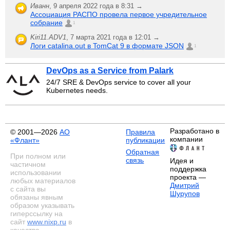
Иванн
,
9 апреля 2022 года в 8:31 →
Ассоциация РАСПО провела первое учредительное
собрание
1
Kiri11.ADV1
,
7 марта 2021 года в 12:01 →
Логи catalina.out в TomCat 9 в формате JSON
1
DevOps as a Service from Palark
24/7 SRE & DevOps service to cover all your
Kubernetes needs.
Разработано в
© 2001—2026
АО
Правила
компании
«Флант»
публикации
Обратная
При полном или
связь
Идея и
частичном
поддержка
использовании
проекта —
любых материалов
Дмитрий
с сайта вы
Шурупов
обязаны явным
образом указывать
гиперссылку на
сайт
www.nixp.ru
в
качестве