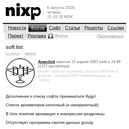
6 августа 2026,
четверг,
15:10:28 MSK
Новости
Форум
Софт
Статьи
Рецепты
Ссылки
Проект
Реклама
Войти
Постучаться
soft list
Et cetera
→
nixp.ru
Anarchist
написал 15 апреля 2003 года в 14:48
(1372 просмотра)
Ведет себя как мужчина; открыл 258 тем в
форуме, оставил 4097 комментариев на
сайте.
Дополнения к списку софта приниматься будут.
Список архиваторов неполный (и некорректный).
В Unix понятия архивация и компрессия разделены.
Отсутствует программа сжатия данных gunzip.