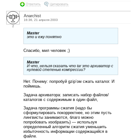
Ответить
Цитировать
Anarchist
16:36, 21 апреля 2003
2
Master
это и ежу понятно
Спасибо, мил человек ;)
Master
И что, нельзя сказать что tar это архиватор с
нулевой степенью компрессии?
Нет. Почему: попробуй gzip’ом сжать каталог. И
поймешь.
Задача архиватора: записать набор файлов/
каталогов с содержимым в один файл,
Задача программы сжатия (надо бы
сформулировать покорректнее, но этим пусть
лингвисты занимаются, благо можно
попробовать изобразить) — используя
определенный алгоритм сжатия уменьшить
избыточность информации содержащийся в
файле.