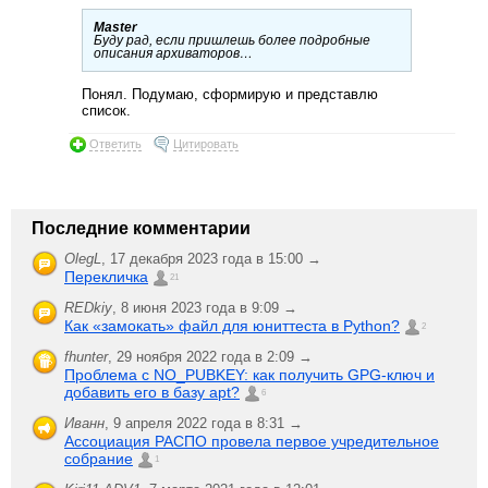
Master
Буду рад, если пришлешь более подробные
описания архиваторов…
Понял. Подумаю, сформирую и представлю
список.
Ответить
Цитировать
Последние комментарии
OlegL
,
17 декабря 2023 года в 15:00 →
Перекличка
21
REDkiy
,
8 июня 2023 года в 9:09 →
Как «замокать» файл для юниттеста в Python?
2
fhunter
,
29 ноября 2022 года в 2:09 →
Проблема с NO_PUBKEY: как получить GPG-ключ и
добавить его в базу apt?
6
Иванн
,
9 апреля 2022 года в 8:31 →
Ассоциация РАСПО провела первое учредительное
собрание
1