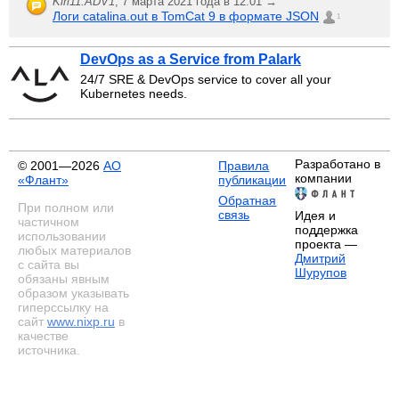
Kiri11.ADV1
,
7 марта 2021 года в 12:01 →
Логи catalina.out в TomCat 9 в формате JSON
1
DevOps as a Service from Palark
24/7 SRE & DevOps service to cover all your
Kubernetes needs.
Разработано в
© 2001—2026
АО
Правила
компании
«Флант»
публикации
Обратная
При полном или
связь
Идея и
частичном
поддержка
использовании
проекта —
любых материалов
Дмитрий
с сайта вы
Шурупов
обязаны явным
образом указывать
гиперссылку на
сайт
www.nixp.ru
в
качестве
источника.