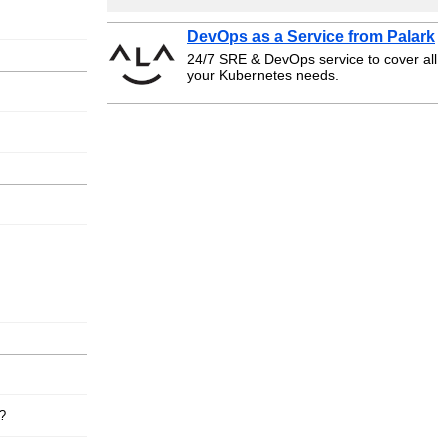
DevOps as a Service from Palark
24/7 SRE & DevOps service to cover all
your Kubernetes needs.
?