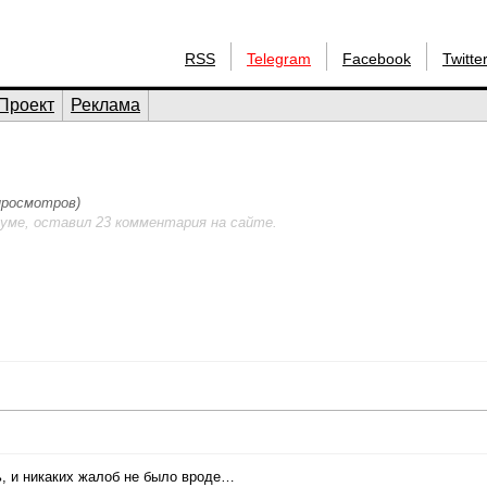
RSS
Telegram
Facebook
Twitte
Проект
Реклама
 просмотров)
уме, оставил 23 комментария на сайте.
ь, и никаких жалоб не было вроде…