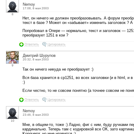
Nemoy
17:08, 8 мая 2003
8
Нет, он ничего не должен преобразовывать. А форум преобр
текст в базе ? Может он «забывает» изменить заголовок ? А
Попробовал в Опере — нормально, текст и заголовок — 125
преобразует 1251 в кои ?
Ответить
Цитировать
Дмитрий Шурупов
20:32, 8 мая 2003
9
Так он ничего никуда не преобразует :)
Вся база хранится в cp1251, во всех заголовки (и в html, и в
:)
Если честно, то не совсем понятно (а точнее совсем не пон
Ответить
Цитировать
Nemoy
23:46, 8 мая 2003
10
Мне, в общем-то, тоже :) Ладно, фиг с ним, буду ручками п
кардинально. Теперь там с кодировкой все ОК, зато картинка
Konqueror, но мне нравится :)