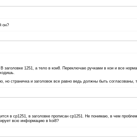
й он?
 В заголовке 1251, а тело в кои8. Переключаю ручками в кои и все норм
входишь.
, но страничка и заголовок все равно ведь должны быть согласованы, т
дится в cp1251, в заголовке прописан cp1251. Не понимаю, в чем проблем
тирует всю информацию в koi8?