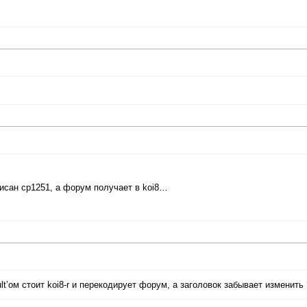
описан cp1251, а форум получает в koi8…
t’ом стоит koi8-r и перекодирует форум, а заголовок забывает изменить 