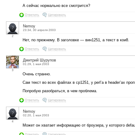
А сейчас нормально все смотрится?
Ответить
Цитировать
Nemoy
23:34, 30 апреля 2003
2
Нет, по прежнему. В заголовке — вин1251, а текст в кои8.
Ответить
Цитировать
Дмитрий Шурупов
01:29, 1 мая 2003
3
Очень странно.
Сам текст во всех файлах в cp1251, у perl’а в header’ах пр
Попробую разобраться, в чем проблема.
Ответить
Цитировать
Nemoy
02:20, 1 мая 2003
4
Может он хватает информацию от броузера, у которого defaul
Ответить
Цитировать