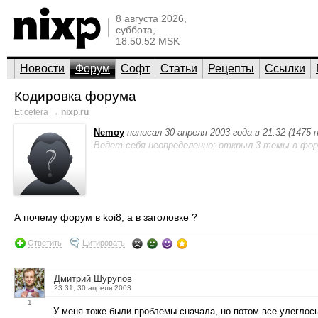
8 августа 2026,
суббота,
18:50:52 MSK
Новости
Форум
Софт
Статьи
Рецепты
Ссылки
Кодировка форума
Et cetera
→
nixp.ru
Nemoy
написал 30 апреля 2003 года в 21:32 (1475
Ведет себя неопределенно; открыл 3 темы в фор
А почему форум в koi8, а в заголовке ?
Ответить
Цитировать
Дмитрий Шурупов
23:31, 30 апреля 2003
1
У меня тоже были проблемы сначала, но потом все улеглос