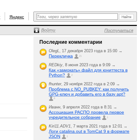
r
Яндекс
Войти
Постучаться
Последние комментарии
OlegL
,
17 декабря 2023 года в 15:00 →
Перекличка
21
REDkiy
,
8 июня 2023 года в 9:09 →
Как «замокать» файл для юниттеста в
Python?
2
fhunter
,
29 ноября 2022 года в 2:09 →
Проблема с NO_PUBKEY: как получить
GPG-ключ и добавить его в базу apt?
6
Иванн
,
9 апреля 2022 года в 8:31 →
Ассоциация РАСПО провела первое
учредительное собрание
1
Kiri11.ADV1
,
7 марта 2021 года в 12:01 →
Логи catalina.out в TomCat 9 в формате
JSON
1