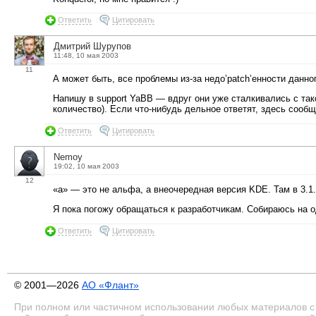
Ответить
Цитировать
Дмитрий Шурупов
11:48, 10 мая 2003
11
А может быть, все проблемы из-за недо’patch’енности данного
Напишу в support YaBB — вдруг они уже сталкивались с так
количество). Если что-нибудь дельное ответят, здесь сообщ
Ответить
Цитировать
Nemoy
19:02, 10 мая 2003
12
«а» — это не альфа, а внеочередная версия KDE. Там в 3.1
Я пока погожу обращаться к разработчикам. Собираюсь на о
Ответить
Цитировать
© 2001—2026
АО «Флант»
При полном или частичном использовании любых материалов с