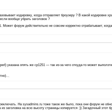
азовывает кодировку, когда отправляет броузеру ? В какой кодировке хр
 если вообще убрать заголовок ?
1. Может форум действительно не совсем корректно отрабатывает, когда
 perl) указана опять же cp1251 — так из-за чего откуда-то может выползти
ятно)…
ереключать. На sysadmins.ru тоже такое же было, пока они форум не обн
 из заголовка на всю высоту страницы копируется :)) Загадочный этот б