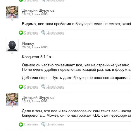
Дмитрий Шурупов
10:33, 1 мая 2003
5
Видимо, все-таки проблема в браузере: если не секрет, како
Ответить
Цитировать
Nemoy
20:50, 7 мая 2003
6
Konqueror 3.1.1а.
Однако он честно показывает все, как на страничке указано.
Но не очень удобно переключать каждый раз, как в форум 
Добавлю еще… Пусть даже броузер не опознается правильно
Ответить
Цитировать
Дмитрий Шурупов
13:13, 8 мая 2003
7
Дело в том, что все и так согласовано: сам текст весь нахо
konqueror’а… Может, он по настройкам KDE сам переформа
Ответить
Цитировать