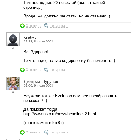
Там последние 20 новостей (все с главной
страницы).
Вроде бы, должно работать, но не отвечаю ;)
Ответить
Цитировать
kilativv
21:23, 8 июля 2003
3
Во! Здорово!
То что надо, только кодировочку бы поменять ;)
Ответить
Цитировать
Дмитрий Шурупов
01:06, 9 июля 2003
4
Неужели тот же Evolution сам все преобразовать
не может? :)
Да поможет тогда
http://www.nixp.ru/news/headlines2.html
(то же самое в koi8-r)
Ответить
Цитировать