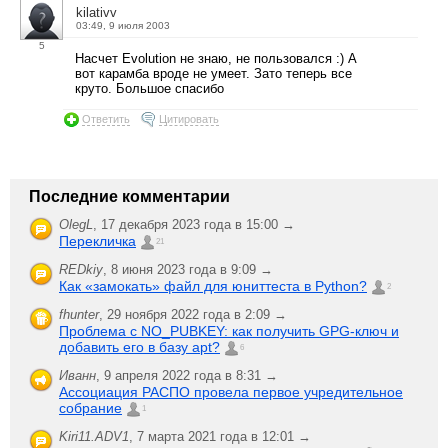
kilativv
03:49, 9 июля 2003
5
Насчет Evolution не знаю, не пользовался :) А
вот карамба вроде не умеет. Зато теперь все
круто. Большое спасибо
Ответить
Цитировать
Последние комментарии
OlegL
,
17 декабря 2023 года в 15:00 →
Перекличка
21
REDkiy
,
8 июня 2023 года в 9:09 →
Как «замокать» файл для юниттеста в Python?
2
fhunter
,
29 ноября 2022 года в 2:09 →
Проблема с NO_PUBKEY: как получить GPG-ключ и
добавить его в базу apt?
6
Иванн
,
9 апреля 2022 года в 8:31 →
Ассоциация РАСПО провела первое учредительное
собрание
1
Kiri11.ADV1
,
7 марта 2021 года в 12:01 →