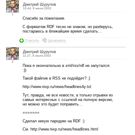
Дмитрий Шурупов
10:44, 8 июля 2003
1
Спасибо за пожелание.
С форматом RDF тесно не знаком, но разберусь,
постараюсь в ближайшее время сделать…
Ответить
Цитировать
Дмитрий Шурупов
11:27, 8 июля 2003
2
Пока я окончательно в xml/rss/rdf не запутался
:))
Такой файлик в RSS не подойдет? ;)
http://www.nixp.ru/news/headlines4y.txt
Тут, правда, не все новости, а только отрывки из
самых интересных с ссылкой на полную версию,
но можно это будет поправить…
=======
Сделал некую пародию на RDF :)
См. http://www.nixp.ru/news/headlines.html