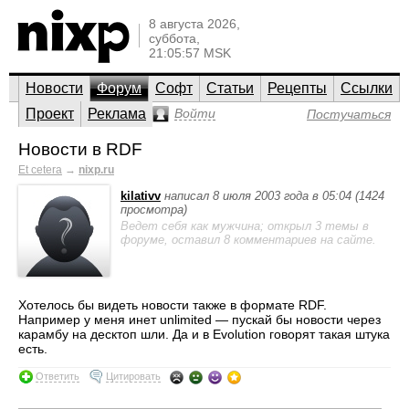
8 августа 2026,
суббота,
21:05:57 MSK
Новости
Форум
Софт
Статьи
Рецепты
Ссылки
Проект
Реклама
Войти
Постучаться
Новости в RDF
Et cetera
→
nixp.ru
kilativv
написал 8 июля 2003 года в 05:04 (1424
просмотра)
Ведет себя как мужчина; открыл 3 темы в
форуме, оставил 8 комментариев на сайте.
Хотелось бы видеть новости также в формате RDF.
Например у меня инет unlimited — пускай бы новости через
карамбу на десктоп шли. Да и в Evolution говорят такая штука
есть.
Ответить
Цитировать