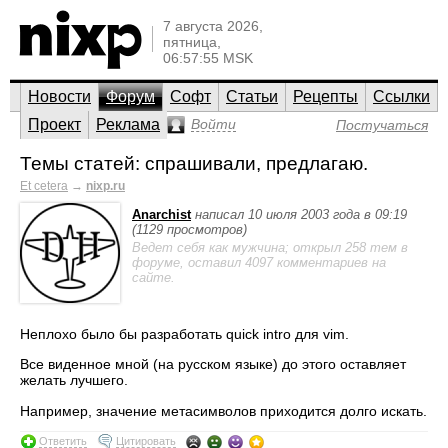
7 августа 2026,
пятница,
06:57:55 MSK
Новости
Форум
Софт
Статьи
Рецепты
Ссылки
Проект
Реклама
Войти
Постучаться
Темы статей: спрашивали, предлагаю.
Et cetera
→
nixp.ru
Anarchist
написал 10 июля 2003 года в 09:19
(1129 просмотров)
Ведет себя как мужчина; открыл 258 тем в
форуме, оставил 4097 комментариев на
сайте.
Неплохо было бы разработать quick intro для vim.
Все виденное мной (на русском языке) до этого оставляет
желать лучшего.
Например, значение метасимволов приходится долго искать.
Ответить
Цитировать