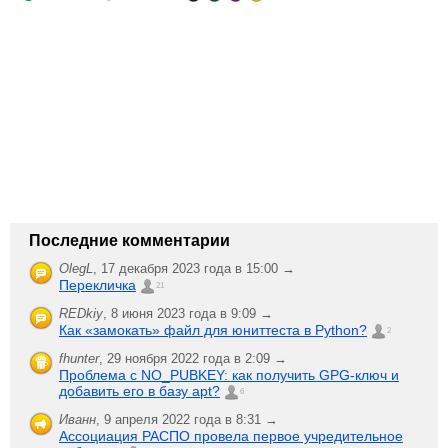
Последние комментарии
OlegL
,
17 декабря 2023 года в 15:00 →
Перекличка
21
REDkiy
,
8 июня 2023 года в 9:09 →
Как «замокать» файл для юниттеста в Python?
2
fhunter
,
29 ноября 2022 года в 2:09 →
Проблема с NO_PUBKEY: как получить GPG-ключ и
добавить его в базу apt?
6
Иванн
,
9 апреля 2022 года в 8:31 →
Ассоциация РАСПО провела первое учредительное