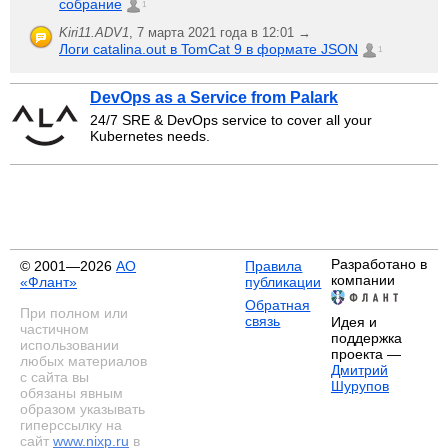
собрание
1
Kiri11.ADV1
,
7 марта 2021 года в 12:01 →
Логи catalina.out в TomCat 9 в формате JSON
1
DevOps as a Service from Palark
24/7 SRE & DevOps service to cover all your
Kubernetes needs.
Разработано в
© 2001—2026
АО
Правила
компании
«Флант»
публикации
Обратная
При полном или
связь
Идея и
частичном
поддержка
использовании
проекта —
любых материалов
Дмитрий
с сайта вы
Шурупов
обязаны явным
образом указывать
гиперссылку на
сайт
www.nixp.ru
в