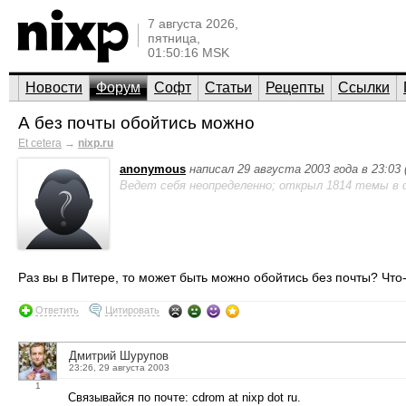
7 августа 2026,
пятница,
01:50:16 MSK
Новости
Форум
Софт
Статьи
Рецепты
Ссылки
А без почты обойтись можно
Et cetera
→
nixp.ru
anonymous
написал 29 августа 2003 года в 23:03
Ведет себя неопределенно; открыл 1814 темы в 
Раз вы в Питере, то может быть можно обойтись без почты? Что-
Ответить
Цитировать
Дмитрий Шурупов
23:26, 29 августа 2003
1
Связывайся по почте: cdrom at nixp dot ru.