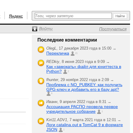
r
Яндекс
Войти
Постучаться
Последние комментарии
OlegL
,
17 декабря 2023 года в 15:00 →
Перекличка
21
REDkiy
,
8 июня 2023 года в 9:09 →
Как «замокать» файл для юниттеста в
Python?
2
fhunter
,
29 ноября 2022 года в 2:09 →
Проблема с NO_PUBKEY: как получить
GPG-ключ и добавить его в базу apt?
6
Иванн
,
9 апреля 2022 года в 8:31 →
Ассоциация РАСПО провела первое
учредительное собрание
1
Kiri11.ADV1
,
7 марта 2021 года в 12:01 →
Логи catalina.out в TomCat 9 в формате
JSON
1