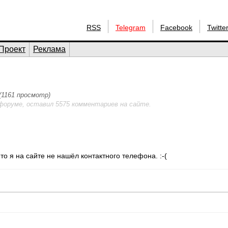
RSS
Telegram
Facebook
Twitte
Проект
Реклама
 (1161 просмотр)
форуме, оставил 5575 комментариев на сайте.
то я на сайте не нашёл контактного телефона. :-(